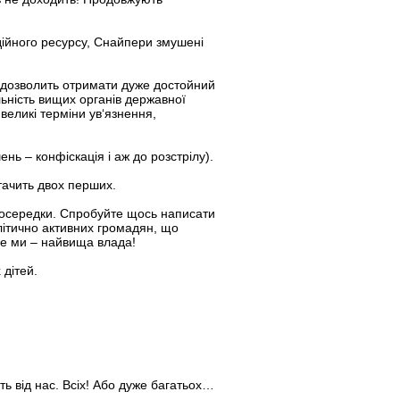
дійного ресурсу, Снайпери змушені
 дозволить отримати дуже достойний
льність вищих органів державної
великі терміни ув‘язнення,
нь – конфіскація і аж до розстрілу).
тачить двох перших.
і осередки. Спробуйте щось написати
олітично активних громадян, що
аме ми – найвища влада!
 дітей.
ь від нас. Всіх! Або дуже багатьох…