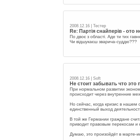
2008.12.16 | Тестер
Re: Партія снайперів - ото нє
По двоє з області. Аде ти тих гав
Чи відшукаєш зварича-суддю???
2008.12.16 | Soft
Не стоит забывать что это
При нормальном развитии экономи
происходит через внутренние ме
Но сейчас, когда кризис в нашем
единственный выход деятельность
В той же Германии граждане счита
приводит правовым перекосам и 
Думаю, это произойдёт в марте-и