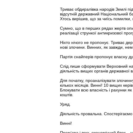
Триває обдиралівка народів Землі пі
відсутній державний Національний б
Хтось вирішив, що за чиїсь помилки, 
Сумно, що в перших рядах жертв опин
реалізації стрункої антикризової пр
Ніхто нічого не пропонує. Триває де
нові злочини. Винних, як завжди, нема
Партія снайперів пропонує власну дуж
Слід лише сформувати Верховний наро
діяльність вищих органів державної 
Для початку, проаналізувати злочинн
кількох місяців. Винні! 10 вищих кері
Блокувати всю власність і рахунки як
коштів.
Уряд.
Діяльність провальна. Спостерігаємо
Винні!
Прем‘єра і весь економічний блок – н