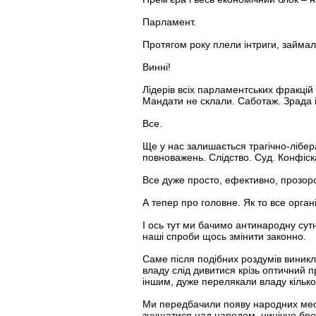
Парламент.
Протягом року плели інтриги, займал
Винні!
Лідерів всіх парламентських фракцій 
Мандати не склали. Саботаж. Зрада ін
Все.
Ще у нас залишається трагічно-лібер
повноважень. Слідство. Суд. Конфіс
Все дуже просто, ефективно, прозор
А тепер про головне. Як то все орган
І ось тут ми бачимо антинародну сутн
наші спроби щось змінити законно.
Саме після подібних роздумів виникли
владу слід дивитися крізь оптичний п
іншим, дуже перелякали владу кільк
Ми передбачили появу народних месн
знущатися над народом, цинічно бреш