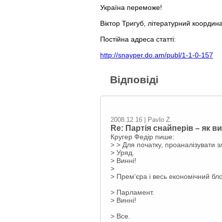
Україна переможе!
Віктор Тригуб, літературний координ
Постійна адреса статті:
http://snayper.do.am/publ/1-1-0-157
Відповіді
2008.12.16 | Pavlo Z.
Re: Партія снайперів – як в
Кругер Федір пише:
> > Для початку, проаналізувати з
> Уряд.
> Винні!
>
> Прем‘єра і весь економічний бло
> Парламент.
> Винні!
> Все.