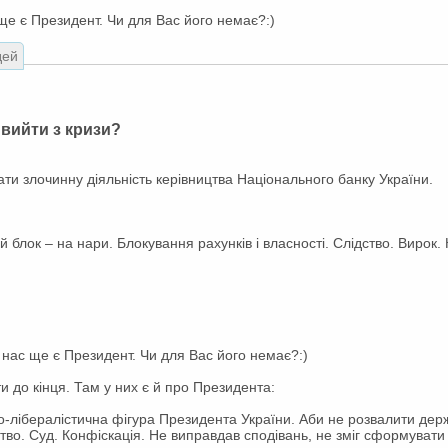
 ще є Президент. Чи для Вас його немає?:)
дей
 вийти з кризи?
ати злочинну діяльність керівництва Національного банку України.
й блок – на нари. Блокування рахунків і власності. Слідство. Вирок.
у нас ще є Президент. Чи для Вас його немає?:)
и до кінця. Там у них є й про Президента:
о-лібералістична фігура Президента України. Аби не розвалити дер
тво. Суд. Конфіскація. Не виправдав сподівань, не зміг сформува