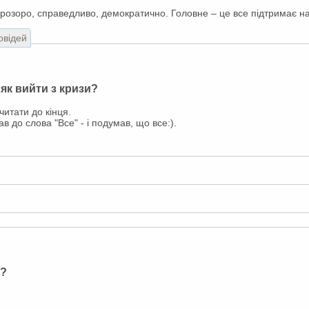
розоро, справедливо, демократично. Головне – це все підтримає на
овідей
 як вийти з кризи?
читати до кінця.
ав до слова "Все" - і подумав, що все:).
и?