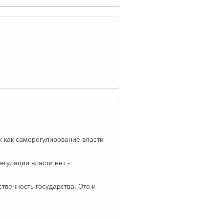
к как саморегулирование власти
гуляции власти нет -
твенность государства. Это и