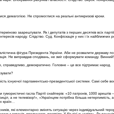
ися демагогією. Не спромоглися на реальні антикризові кроки.
терміново заарештувати. Як і депутатів з перших десятків всіх парті
тересів народу. Слідство. Суд. Конфіскація у них і їх найближчих р
алістична фігура Президента України. Аби не розвалити державу по
кація. Не виправдав сподівань, не зміг сформувати команду. Винни
о, справедливо, демократично. Головне – це все підтримає народ.
ізувати?
ість існуючої парламентсько-президентської системи. Самі себе вон
 гумористичні гасла Партії снайперів: «10 патронів, 1000 арештів – 
риціл, а не телевізор!», «Українцям потрібна більша нетерпимість, а
ох країн…
иків, які елементарно змінять ситуацію через індивідуальний теро
учи з екранів, пролунають постріли. У бік тієї ж «еліти». До пацан