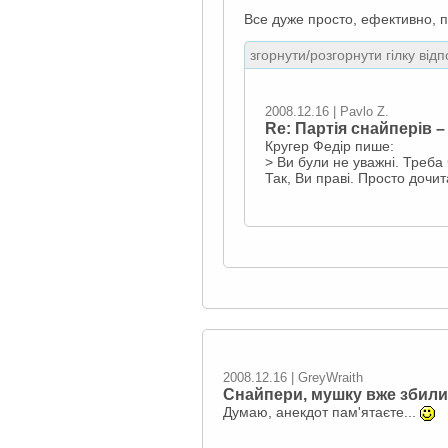
Все дуже просто, ефективно, п
згорнути/розгорнути гілку відп
2008.12.16 | Pavlo Z.
Re: Партія снайперів –
Кругер Федір пише:
> Ви були не уважні. Треба 
Так, Ви праві. Просто дочит
2008.12.16 | GreyWraith
Снайпери, мушку вже збил
Думаю, анекдот пам'ятаєте...