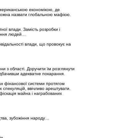
американською економікою, де
 можна назвати глобальною мафією.
ної влади. Замість розробки і
адання людей…
овідальності влади, що провокує на
ни з області. Доручити їм розглянути
редбачивши адекватне покарання.
тан фінансової системи протягом
их спекуляцій, ввічливо арештувати.
нфіскація майна і награбованих
цтва, зубожіння народу…
ія.