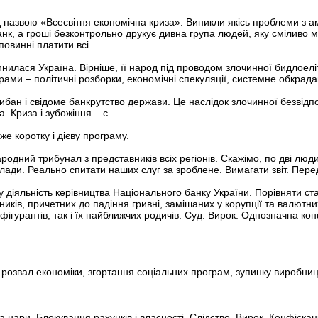
д назвою «Всесвітня економічна криза». Виникли якісь проблеми з 
анк, а гроші безконтрольно друкує дивна група людей, яку сміливо
повинні платити всі.
илася Україна. Вірніше, її народ під проводом злочинної бидлоеліт
ограми – політичні розборки, економічні спекуляції, системне обкр
рибан і свідоме банкрутство держави. Це наслідок злочинної безвідп
. Криза і зубожіння – є.
е коротку і дієву програму.
дний трибунал з представників всіх регіонів. Скажімо, по дві люди
влади. Реально спитати наших слуг за зроблене. Вимагати звіт. Пе
у діяльність керівництва Національного банку України. Порівняти с
вників, причетних до падіння гривні, замішаних у корупції та валютн
 фігурантів, так і їх найближчих родичів. Суд. Вирок. Однозначна ко
 розвал економіки, згортання соціальних програм, зупинку виробни
а нари. Блокування рахунків і власності. Слідство. Вирок. Конфіскац