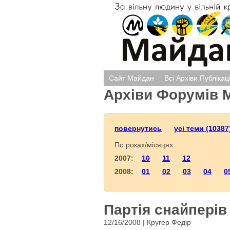
Сайт Майдан
Всі Архіви Публікац
Архіви Форумів 
повернутись
усі теми (10387
По роках/місяцях:
2007:
10
11
12
2008:
01
02
03
04
0
Партія снайперів 
12/16/2008 | Кругер Федір