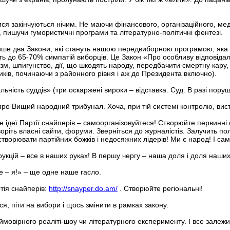
ися закінчуються нічим. Не маючи фінансового, організаційного, ме
, пишучи гумористичні програми та літературно-політичні фентезі.
ише два Закони, які стануть нашою передвиборною програмою, яка
ють до 65-70% симпатій виборців. Це Закон «Про особливу відповіда
зм, шпигунство, дії, що шкодять народу, передбачити смертну кару, 
ків, починаючи з районного рівня і аж до Президента включно).
ьність суддів» (три оскаржені вироки – відставка. Суд. В разі поруше
про Вищий народний трибунал. Хоча, при тій системі контролю, вис
те ідеї Партії снайперів – самоорганізовуйтеся! Створюйте первинн
створіть власні сайти, форуми. Зверніться до журналістів. Залучить п
створювати партійних божків і недосяжних лідерів! Ми є народ! І с
укцій – все в наших руках! В першу чергу – наша доля і доля наших
е – я!» – ще одне наше гасло.
тія снайперів:
http://snayper.do.am/
. Створюйте регіональні!
, піти на вибори і щось змінити в рамках закону.
мовірного реаліті-шоу чи літературного експерименту. І все залежит