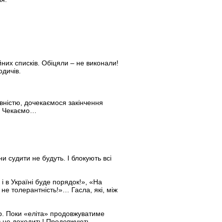
йних списків. Обіцяли – не виконали!
одичів.
вністю, дочекаємося закінчення
й! Чекаємо…
и судити не будуть. І блокують всі
і в Україні буде порядок!», «На
 не толерантність!»… Гасла, які, між
р. Поки «еліта» продовжуватиме
ів не доходить! Продовжують