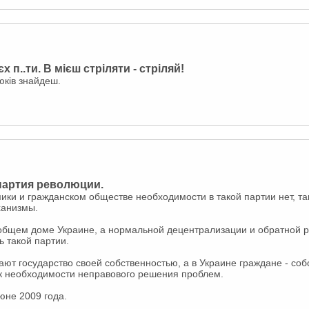
х п..ти. В мієш стріляти - стріляй!
нюків знайдеш.
 партия революции.
ки и гражданском обществе необходимости в такой партии нет, та
ханизмы.
 общем доме Украине, а нормальной децентрализации и обратной ре
 такой партии.
ют государство своей собственностью, а в Украине граждане - собс
к необходимости неправового решения проблем.
юне 2009 года.