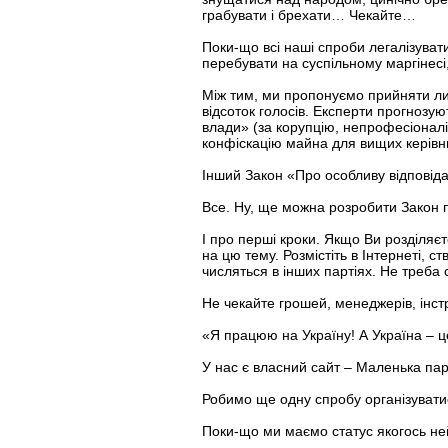
грабувати і брехати… Чекайте…
Поки-що всі наші спроби легалізуват
перебувати на суспільному маргінесі
Між тим, ми пропонуємо прийняти л
відсоток голосів. Експерти прогнозу
влади» (за корупцію, непрофесіоналі
конфіскацію майна для вищих керівни
Інший Закон «Про особливу відповідал
Все. Ну, ще можна розробити Закон 
І про перші кроки. Якщо Ви розділяє
на цю тему. Розмістіть в Інтернеті, 
числяться в інших партіях. Не треба 
Не чекайте грошей, менеджерів, інстр
«Я працюю на Україну! А Україна – ц
У нас є власний сайт – Маленька пар
Робимо ще одну спробу організуватися
Поки-що ми маємо статус якогось ней