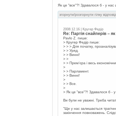
Як це "все"?! Здавалося б - у нас
згорнути/розгорнути гілку відпові
2008.12.16 | Кругер Федір
Re: Партія снайперів – як
Pavlo Z. пише:
> Кругер Федір пише:
> > > Для початку, проаналізув
> > Уряд.
> > Винні!
> >
> > Прем‘єра і весь економічни
>
> > Парламент.
> > Винні!
>
> > Все.
>
> Як це "все"?! Здавалося б - 
Ви були не уважні. Треба читат
"Ще у нас залишається трагічн
закінчення повноважень. Слідс