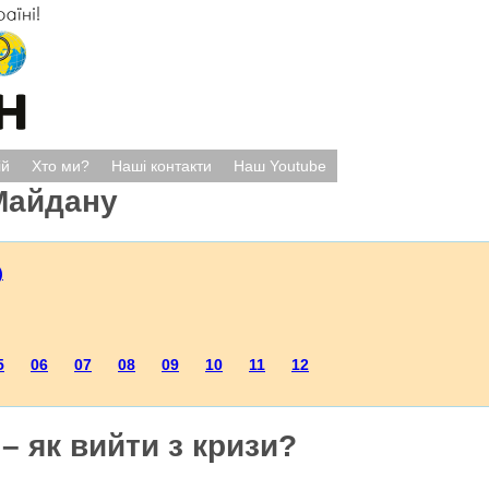
ій
Хто ми?
Наші контакти
Наш Youtube
Майдану
)
5
06
07
08
09
10
11
12
– як вийти з кризи?