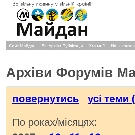
Сайт Майдан
Всі Архіви Публікацій
Хто ми?
Наші контак
Архіви Форумів М
повернутись
усі теми 
По роках/місяцях: