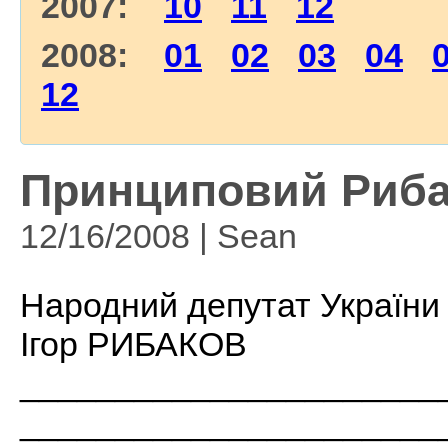
2007:
10
11
12
2008:
01
02
03
04
12
Принциповий Рибак
12/16/2008 | Sean
Народний депутат України
Ігор РИБАКОВ
______________________
______________________