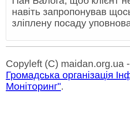
Пан Балога, щоб клієнт н
навіть запропонував щось
зліплену посаду уповнова
Copyleft (C) maidan.org.ua
Громадська організація І
Моніторинг"
.