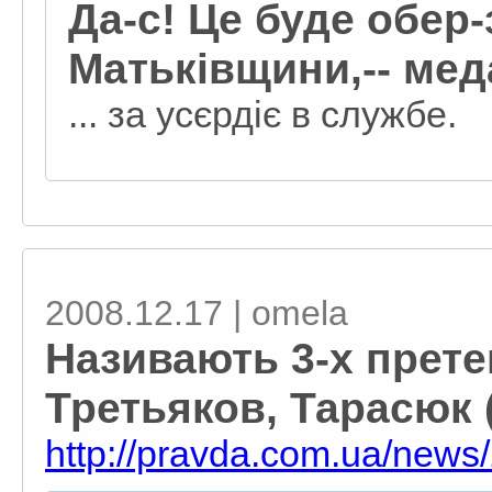
Да-с! Це буде обер
Матьківщини,-- меда
... за усєрдіє в службе.
2008.12.17 | omela
Називають 3-х прете
Третьяков, Тарасюк 
http://pravda.com.ua/news