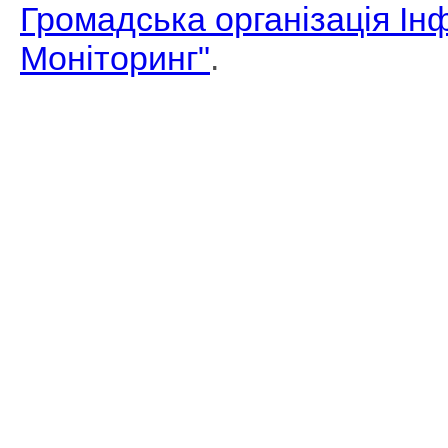
Громадська організація І
Моніторинг"
.