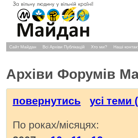
Сайт Майдан
Всі Архіви Публікацій
Хто ми?
Наші контак
Архіви Форумів М
повернутись
усі теми 
По роках/місяцях: