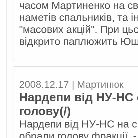
часом Мартиненко на сво
наметів спальників, та 
"масових акцій". При ць
відкрито паплюжить Ющ
2008.12.17 | Мартинюк
Нардепи від НУ-НС 
голову(/)
Нардепи від НУ-НС на с
обрали голову фракції, -