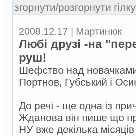
згорнути/розгорнути гілку
2008.12.17 | Мартинюк
Любі друзі -на "пе
руш!
Шефство над новачками
Портнов, Губський і Оси
До речі - ще одна із при
Жданова він пише що пр
НУ вже декілька місяці