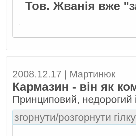
Тов. Жванія вже "з
2008.12.17 | Мартинюк
Кармазин - він як ко
Принциповий, недорогий і
згорнути/розгорнути гілку