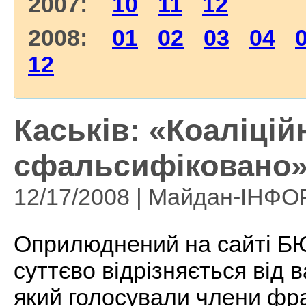
2007:
10
11
12
2008:
01
02
03
04
12
Каськів: «Коаліцій
сфальсифіковано
12/17/2008 | Майдан-ІНФ
Оприлюднений на сайті БЮТ
суттєво відрізняється від в
який голосували члени фр