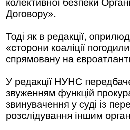
колективної безпеки Органі
Договору».
Тоді як в редакції, оприлю
«сторони коаліції погодил
спрямовану на євроатланти
У редакції НУНС передбаче
звуженням функцій прокур
звинувачення у суді із пе
розслідування іншим орга