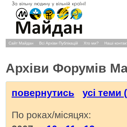
Сайт Майдан
Всі Архіви Публікацій
Хто ми?
Наші контак
Архіви Форумів М
повернутись
усі теми 
По роках/місяцях: