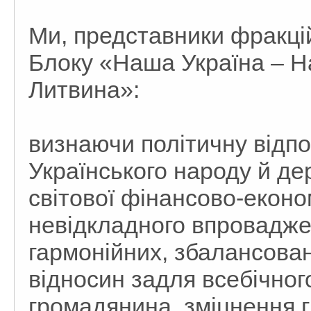
Ми, представники фракці
Блоку «Наша Україна – 
Литвина»:
визнаючи політичну відпо
Українського народу й де
світової фінансово-економ
невідкладного впровадж
гармонійних, збалансова
відносин задля всебічног
громадянина, зміцнення г