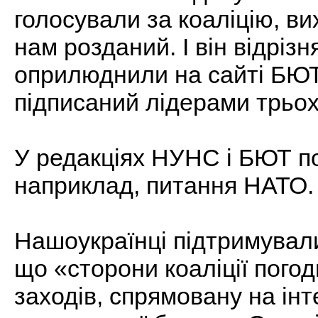
голосували за коаліцію, ви
нам розданий. І він відрізн
оприлюднили на сайті БЮТ і
підписаний лідерами трьох
У редакціях НУНС і БЮТ п
наприклад, питання НАТО.
Нашоукраїнці підтримували 
що «сторони коаліції пого
заходів, спрямовану на інт