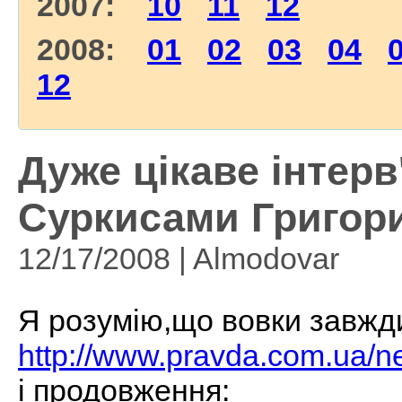
2007:
10
11
12
2008:
01
02
03
04
12
Дуже цікаве інтер
Суркисами Григор
12/17/2008 | Almodovar
Я розумію,що вовки завжди
http://www.pravda.com.ua/
і продовження: