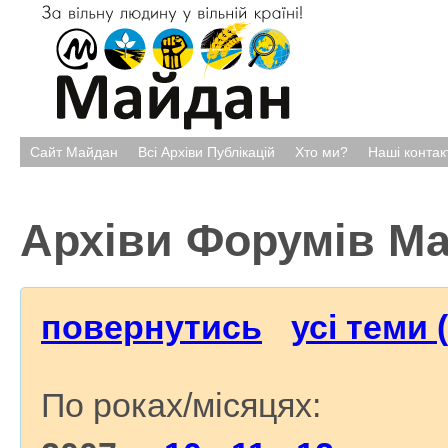
Сайт Майдан
Всі Архіви Публікацій
Хто ми?
Наші контак
Архіви Форумів М
повернутись
усі теми 
По роках/місяцях: