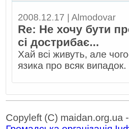
2008.12.17 | Almodovar
Re: Не хочу бути п
сі дострибає...
Хай всі живуть, але чог
язика про всяк випадок.
Copyleft (C) maidan.org.ua
Громадська організація І