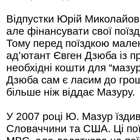
Відпустки Юрій Миколайов
але фінансувати свої поїзд
Тому перед поїздкою мале
ад’ютант Євген Дзюба із п
необхідні кошти для “мазур
Дзюба сам є ласим до грош
більше ніж віддає Мазуру.
У 2007 році Ю. Мазур їзди
Словаччини та США. Ці по