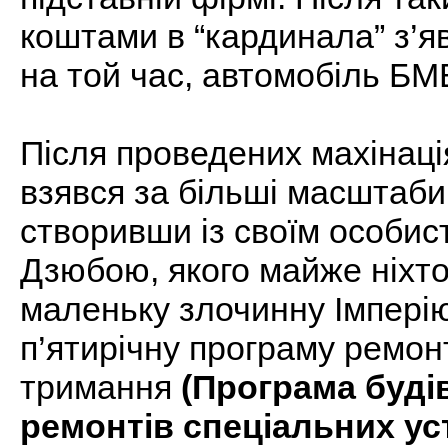
коштами в “кардинала” з’я
на той час, автомобіль БМ
Після проведених махінаці
взявся за більші масштаби
створивши із своїм особи
Дзюбою, якого майже ніхто
маленьку злочинну Імпері
п’ятирічну програму ремон
тримання
(Програма будів
ремонтів спеціальних уста