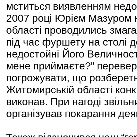
мститься виявленням недол
2007 році Юрієм Мазуром 
області проводились змага
під час фуршету на столі д
недостойні Його Величності
мене приймаєте?” переверн
погрожувати, що розбереть
Житомирській області конк
виконав. При нагоді звільн
організував покарання деяк