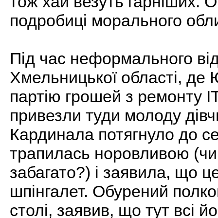
тож хай везуть гарніших. О
подробиці морального облич
Під час неформального ві
Хмельницької області, де 
партію грошей з ремонту ІТ
привезли туди молоду дівч
Кардинала потягнуло до се
трапилась норовливою (чи
забагато?) і заявила, що це
шпінгалет. Обурений полко
столі, заявив, що тут всі 