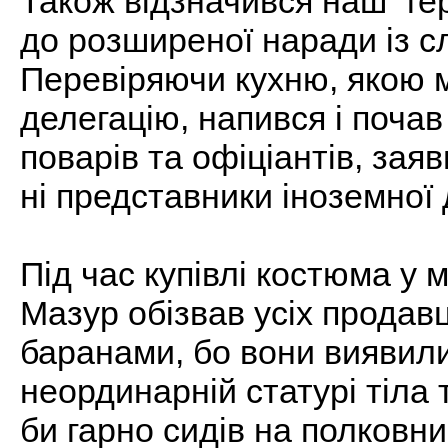
Також відзначився наш “гер
до розширеної наради із с
Перевіряючи кухню, якою 
делегацію, напився і поча
поварів та офіціантів, заяв
ні представники іноземної д
Під час купівлі костюма у 
Мазур обізвав усіх продавц
баранами, бо вони виявили
неординарній статурі тіла 
би гарно сидів на полковни