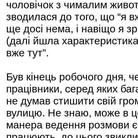
чоловічок з чималим живо
зводилася до того, що “я в
ще досі нема, і навіщо я зр
(далі йшла характеристика
вже тут”.
Був кінець робочого дня, 
працівники, серед яких баг
не думав стишити свій гро
вулицю. Не знаю, може в 
манера ведення розмови є н
працюють, до цього звикли,