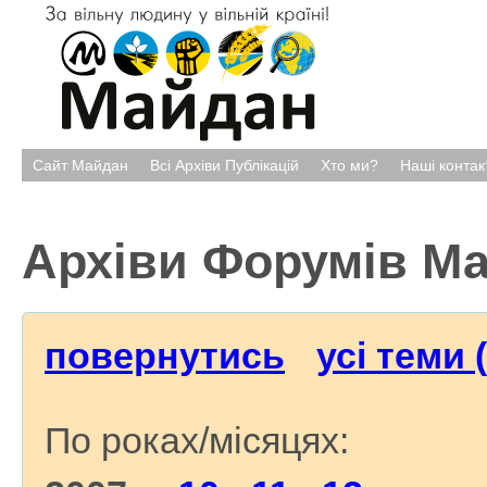
Сайт Майдан
Всі Архіви Публікацій
Хто ми?
Наші контак
Архіви Форумів М
повернутись
усі теми 
По роках/місяцях: