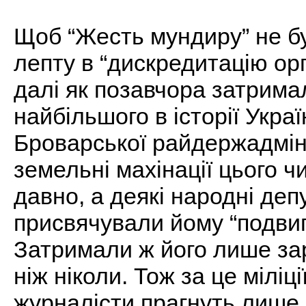
Щоб “Жесть мундиру” не бу
лепту в “дискредитацію орг
далі як позавчора затрима
найбільшого в історії Укра
Броварської райдержадміні
земельні махінації цього ч
давно, а деякі народні деп
присвячували йому “подвиг
Затримали ж його лише зар
ніж ніколи. Тож за це міліц
журналісти прагнуть лише