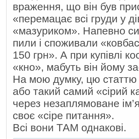
враження, що він був прис
«перемацає всі груди у ді
«мазуриком». Напевно си
пили і споживали «ковба
150 грн». А при купівлі к
«кно», мабуть він йому з
На мою думку, цю статтю
або такий самий «сірий к
через незаплямоване ім’я
своє «сіре питання».
Всі вони ТАМ однакові.