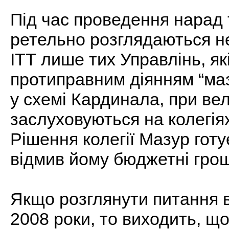
Під час проведення нарад т
ретельно розглядаються не
ІТТ лише тих Управлінь, я
протиправним діянням “мазур
у схемі Кардинала, при вел
заслуховуються на колегі
Рішення колегії Мазур готує
відмив йому бюджетні грош
Якщо розглянути питання в
2008 роки, то виходить, щ