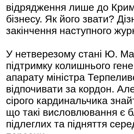
відрядження лише до Крим
бізнесу. Як його звати? Діз
закінчення наступного жур
У нетверезому стані Ю. Ма
підтримку колишнього гене
апарату міністра Терпеливс
відпочивати за кордон. Але
сірого кардинальчика знай
що такі висловлювання є 
підлеглих та підняття сере