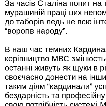
За часів Сталіна попит на 
мурашиній праці цих непо
до таборів ледь не всю інт
“ворогів народу”.
В наш час темних Кардинал
керівництво МВС змінюєтьс
останні живуть як щуки в рі
своєчасно донести на інши
таким діям “кардинали” ус
бездарність та професійну
свою потрібність системі 