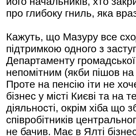
його начальників, хто закри
про глибоку гниль, яка вр
Кажуть, що Мазуру все сход
підтримкою одного з засту
Департаменту громадської 
непомітним (якби пішов на п
Проте на пенсію іти не хоч
бізнес у місті Києві та на 
діяльності, окрім хіба що 
співробітників центральног
не бачив. Має в Ялті бізнес