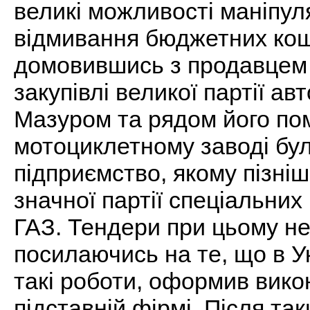
великі можливості маніпул
відмивання бюджетних кошт
домовившись з продавцем 
закупівлі великої партії а
Мазуром та рядом його пом
мотоциклетному заводі бу
підприємство, якому пізні
значної партії спеціальни
ГАЗ. Тендери при цьому не
посилаючись на те, що в Ук
такі роботи, оформив вик
підставній фірмі. Після та