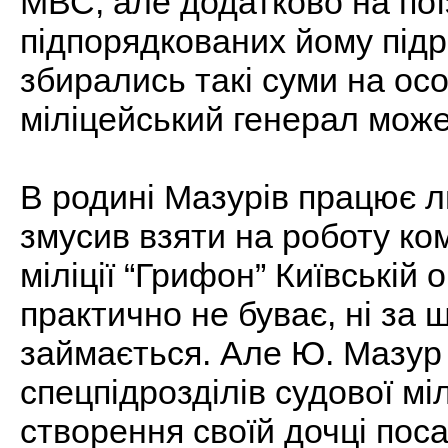
МВС, але додатково на поїз
підпорядкованих йому під
збирались такі суми на ос
міліцейський генерал може
В родині Мазурів працює ли
змусив взяти на роботу ко
міліції “Грифон” Київській 
практично не буває, ні за 
займається. Але Ю. Мазур
спецпідрозділів судової мі
створення своїй дочці пос