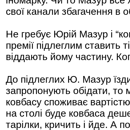
іномарку. Чи то Мазур все 
свої канали збагачення в о
Не гребує Юрій Мазур і “коп
премії підлеглим ставить ті
віддають йому частину. Ко
До підлеглих Ю. Мазур їзд
запропонують обідати, то 
ковбасу споживає вартістю
на столі буде ковбаса деш
тарілки, кричить і йде. А п