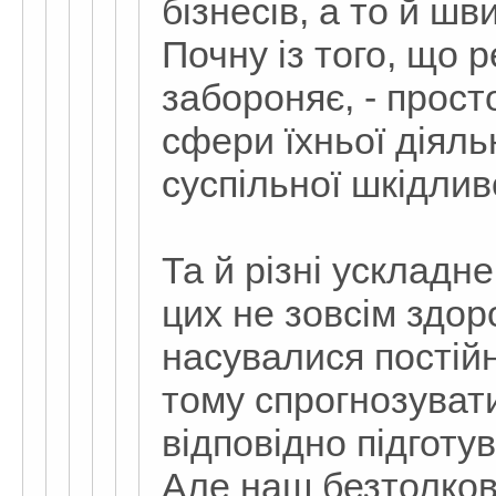
бізнесів, а то й шв
Почну із того, що 
забороняє, - прост
сфери їхньої діяльн
суспільної шкідлив
Та й різні ускладн
цих не зовсім здор
насувалися постій
тому спрогнозувати
відповідно підготу
Але наш безтолков