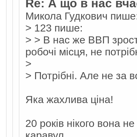
Re: А що в нас вч
Микола Гудкович пише
> 123 пише:
> > В нас же ВВП зрост
робочі місця, не потріб
>
> Потрібні. Але не за в
Яка жахлива ціна!
20 років нікого вона не
каравул.