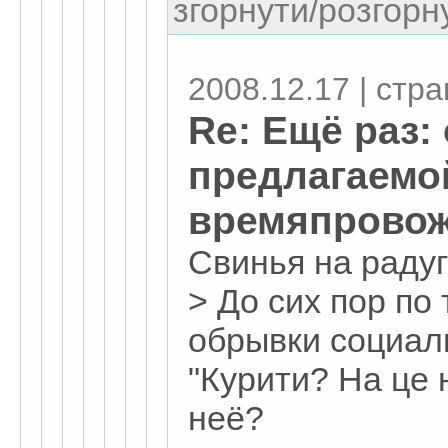
згорнути/розгорну
2008.12.17 | стр
Re: Ещё раз:
предлагаемо
времяпровож
Свинья на радуг
> До сих пор по
обрывки социал
"Курити? На це 
неё?