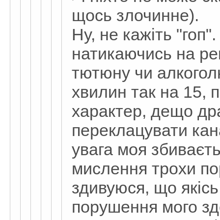
щось злочинне).
Ну, не кажіть "гоп"
натикаючись на ре
тютюну чи алкогол
хвилин так на 15, 
характер, дещо др
переклацувати кан
увага моя збиваєть
мислення трохи по
здивуюся, що якісь
порушення мого здо