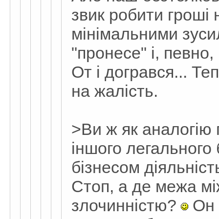
звик робити гроші 
мінімальними зуси
"пронесе" і, певно,
От і догрався... Т
на жалість.
>Ви ж як аналогію
іншого легального 
бізнесом діяльніст
Стоп, а де межа мі
злочинністю?
Он 