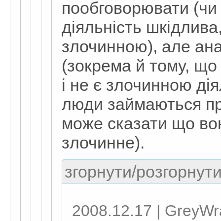
пообговорювати (чи 
діяльність шкідлива
злочинною), але ан
(зокрема й тому, щ
і не є злочинною дія
люди займаються пря
може сказати що во
злочинне).
згорнути/розгорнути
2008.12.17 | GreyWr