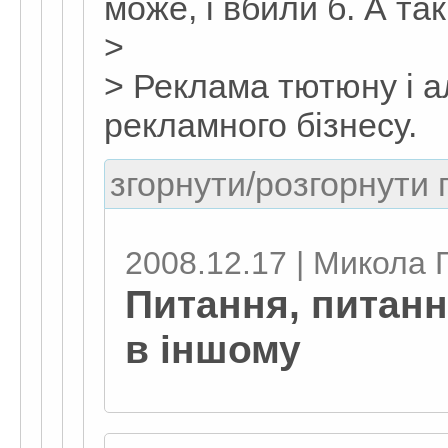
може, і вбили б. А та
>
> Реклама тютюну і а
рекламного бізнесу.
згорнути/розгорнути г
2008.12.17 | Микола 
Питання, питанн
в іншому