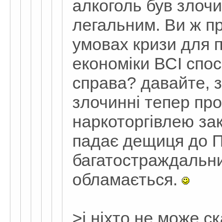
алкоголь був злочи
легальним. Ви ж пр
умовах кризи для 
економіки ВСІ спос
справа? давайте, з
злочинні тепер про
наркоторгівлею зак
падає дещиця до П
багатостраждальн
обламається.
>і ніхто не може с