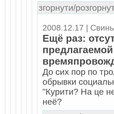
згорнути/розгорнут
2008.12.17 | Свинь
Ещё раз: отсу
предлагаемой
времяпровожд
До сих пор по тр
обрывки социаль
"Курити? На це не
неё?