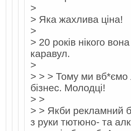
>
> Яка жахлива ціна!
>
> 20 років нікого вона
каравул.
>
> > > Тому ми вб*ємо
бізнес. Молодці!
> >
> > Якби рекламний б
з руки тютюно- та ал