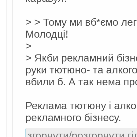
> > Тому ми вб*ємо ле
Молодці!
>
> Якби рекламний бізн
руки тютюно- та алкого
вбили б. А так нема пр
Реклама тютюну і алког
рекламного бізнесу.
згорнути/розгорнути гі