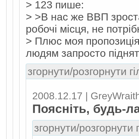
> 123 пише:
> >В нас же ВВП зроста
робочі місця, не потріб
> Плюс моя пропозиція
людям запросто піднят
згорнути/розгорнути гі
2008.12.17 | GreyWrait
Поясніть, будь-л
згорнути/розгорнути г