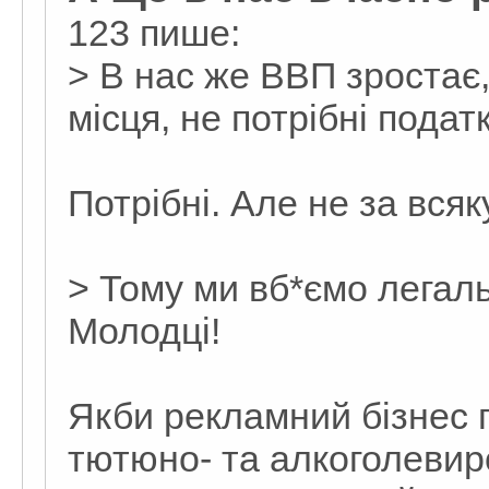
123 пише:
> В нас же ВВП зростає,
місця, не потрібні подат
Потрібні. Але не за всяку
> Тому ми вб*ємо легал
Молодці!
Якби рекламний бізнес 
тютюно- та алкоголевиро