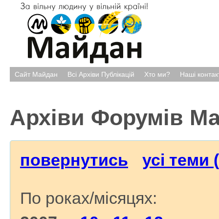
Сайт Майдан
Всі Архіви Публікацій
Хто ми?
Наші контак
Архіви Форумів М
повернутись
усі теми 
По роках/місяцях: