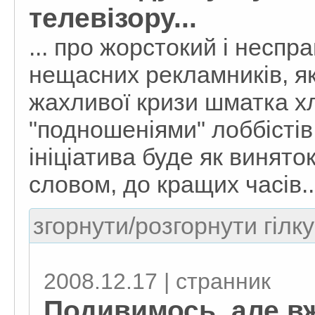
телевізору...
... про жорстокий і неспр
нещасних рекламників, я
жахливої кризи шматка хл
"подношеніями" лоббістів
ініціатива буде як винято
словом, до кращих часів..
згорнути/розгорнути гілку
2008.12.17 | странник
Подивимось, але вж