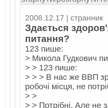
2008.12.17 | странник
Здається здоров'я
питання?
123 пише:
> Микола Гудкович п
> > 123 пише:
> > > В нас же ВВП зр
робочі місця, не потрі
> >
> > Потрібні. Але не з