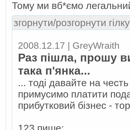
Тому ми вб*ємо легальни
згорнути/розгорнути гілку
2008.12.17 | GreyWraith
Раз пішла, прошу в
така п'янка...
... тоді давайте на честь
примусимо платити под
прибутковий бізнес - то
123 пише: