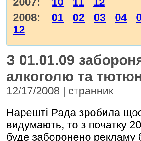
2007:
10
11
12
2008:
01
02
03
04
12
З 01.01.09 заборо
алкоголю та тютю
12/17/2008 | странник
Нарешті Рада зробила щос
видумають, то з початку 20
буде заборонено рекламу б