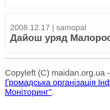
2008.12.17 | samopal
Дайош уряд Малорос
Copyleft (C) maidan.org.ua
Громадська організація І
Моніторинг"
.