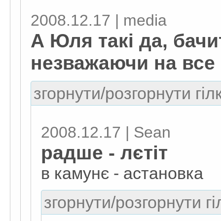
2008.12.17 | media
А Юля такі да, бачит
незважаючи на все
згорнути/розгорнути гіл
2008.12.17 | Sean
радше - лєтіт
в камунє - астановка
згорнути/розгорнути гі