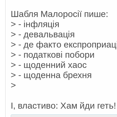
Шабля Малоросії пише:
> - інфляція
> - девальвація
> - де факто експроприа
> - податкові побори
> - щоденний хаос
> - щоденна брехня
>
І, властиво: Хам йди геть!