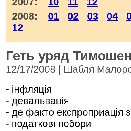
2007:
10
11
12
2008:
01
02
03
04
12
Геть уряд Тимошен
12/17/2008 | Шабля Малоро
- інфляція
- девальвація
- де факто експроприація
- податкові побори