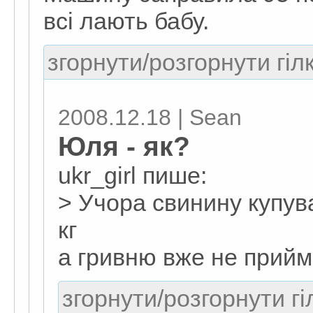
всi лають бабу.
згорнути/розгорнути гіл
2008.12.18 | Sean
Юля - як?
ukr_girl пише:
> Учора свинину купува
кг
а гривню вже не прий
згорнути/розгорнути гі