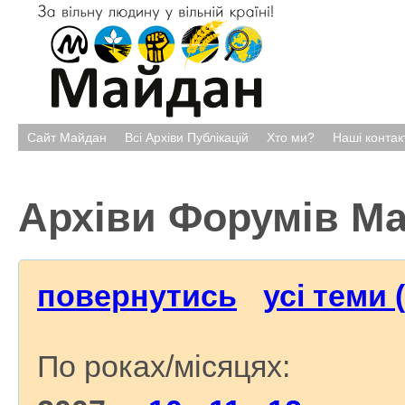
Сайт Майдан
Всі Архіви Публікацій
Хто ми?
Наші контак
Архіви Форумів М
повернутись
усі теми 
По роках/місяцях: