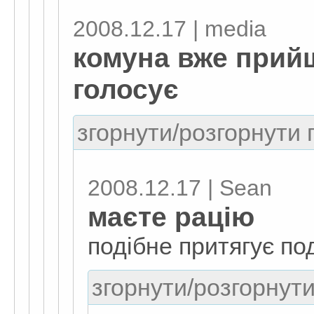
2008.12.17 | media
комуна вже прийш
голосує
згорнути/розгорнути г
2008.12.17 | Sean
маєте рацію
подібне притягує под
згорнути/розгорнути