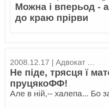
Можна і вперьод - 
до краю прірви
2008.12.17 | Адвокат ...
Не піде, трясця ї ма
пруцякоФФ!
Але в ній,-- халепа... Бо 