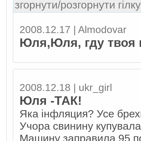
згорнути/розгорнути гілку
2008.12.17 | Almodovar
Юля,Юля, гду твоя
2008.12.18 | ukr_girl
Юля -ТАК!
Яка iнфляция? Усе брех
Учора свинину купувала 
Машину заправила 95 по