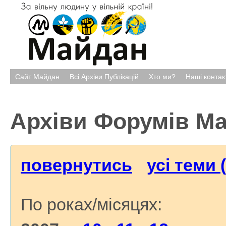
Сайт Майдан
Всі Архіви Публікацій
Хто ми?
Наші контак
Архіви Форумів М
повернутись
усі теми 
По роках/місяцях: