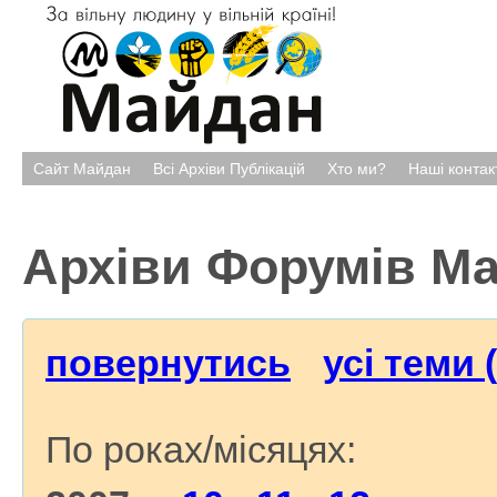
Сайт Майдан
Всі Архіви Публікацій
Хто ми?
Наші контак
Архіви Форумів М
повернутись
усі теми 
По роках/місяцях: