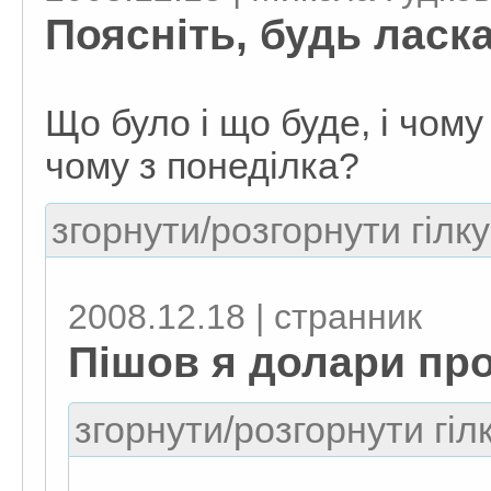
Поясніть, будь ласк
Що було і що буде, і чом
чому з понеділка?
згорнути/розгорнути гілку
2008.12.18 | странник
Пішов я долари пр
згорнути/розгорнути гіл