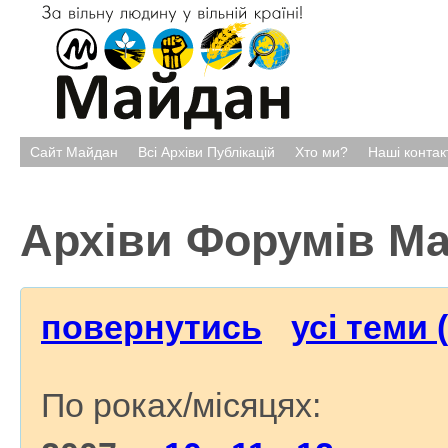
Сайт Майдан
Всі Архіви Публікацій
Хто ми?
Наші контак
Архіви Форумів М
повернутись
усі теми 
По роках/місяцях: