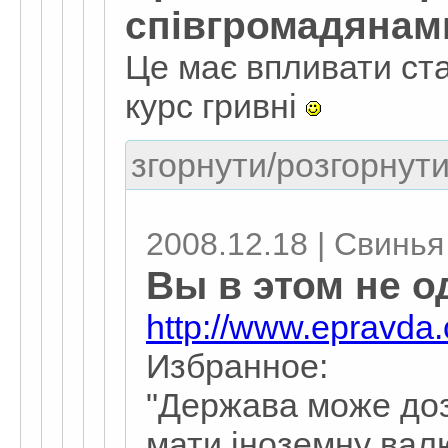
співгромадянам
Це має впливати ст
курс гривні
згорнути/розгорнути
2008.12.18 | Свинья
Вы в этом не о
http://www.epravd
Избранное:
"Держава може до
мати іноземну вал