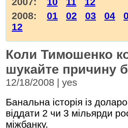
2007:
10
11
12
2008:
01
02
03
04
12
Коли Тимошенко ко
шукайте причину б
12/18/2008 | yes
Банальна історія із доларо
віддати 2 чи 3 мільярди рос
міжбанку.