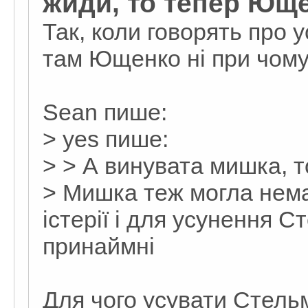
жиди, то тепер Ющ
Так, коли говорять про у
там Ющенко ні при чом
Sean пише:
> yes пише:
> > А винувата мишка,
> Мишка теж могла нема
істерії і для усунення С
принаймні
Для чого усувати Стель