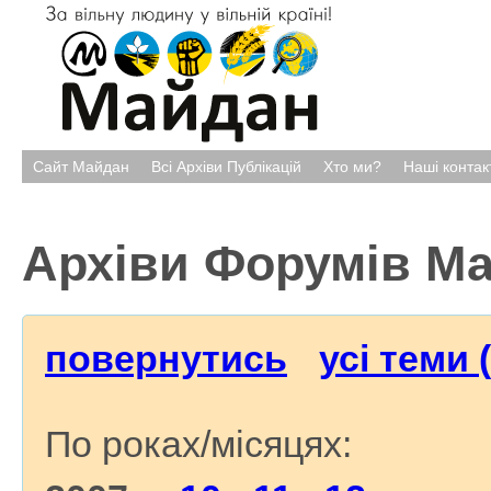
Сайт Майдан
Всі Архіви Публікацій
Хто ми?
Наші контак
Архіви Форумів М
повернутись
усі теми 
По роках/місяцях: