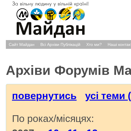
Сайт Майдан
Всі Архіви Публікацій
Хто ми?
Наші контак
Архіви Форумів М
повернутись
усі теми 
По роках/місяцях: