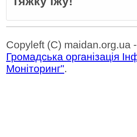
тяжку iжу!
Copyleft (C) maidan.org.ua
Громадська організація І
Моніторинг"
.