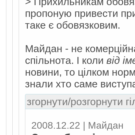
> Прихильникам обовя
пропоную привести пр
таке є обовязковим.
Майдан - не комерційна
спільнота. І коли
від і
новини, то цілком нор
знали хто саме виступає
згорнути/розгорнути гі
2008.12.22 | Майдан