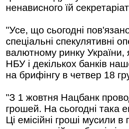
ненависного їй секретаріа
"Усе, що сьогодні пов'язано
спеціальні спекулятивні оп
валютному ринку України, 
НБУ і декількох банків наш
на брифінгу в четвер 18 гр
"З 1 жовтня Нацбанк провод
грошей. На сьогодні така е
Ці емісійні гроші мусили в