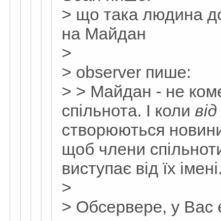
> що така людина д
на Майдан
>
> observеr пише:
> > Майдан - не ком
спільнота. І коли
від
створюються новини
щоб члени спільнот
виступає від їх імені
>
> Обсервере, у Вас 