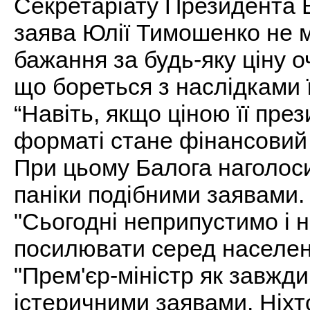
Секретаріату Президента В
заява Юлії Тимошенко не ма
бажання за будь-яку ціну 
що бореться з наслідками ї
“Навіть, якщо ціною її пре
форматі стане фінансовий к
При цьому Балога наголос
паніки подібними заявами.
"Сьогодні неприпустимо і 
посилювати серед населення
"Прем'єр-міністр як завжди 
істеричними заявами. Ніхто