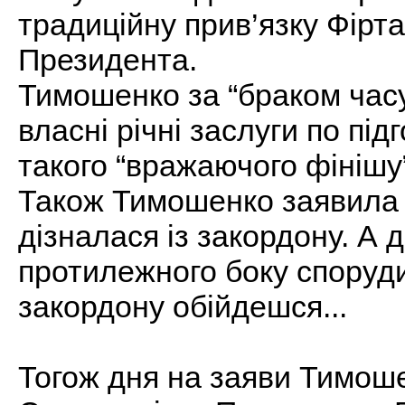
традиційну прив’язку Фірт
Президента.
Тимошенко за “браком часу
власні річні заслуги по під
такого “вражаючого фінішу”
Також Тимошенко заявила щ
дізналася із закордону. А 
протилежного боку споруди 
закордону обійдешся...
Тогож дня на заяви Тимош