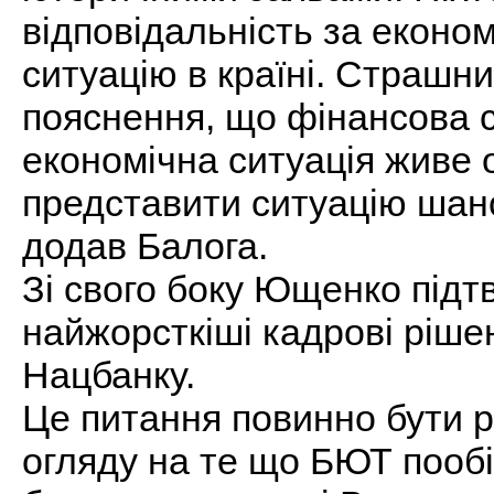
відповідальність за еконо
ситуацію в країні. Страшн
пояснення, що фінансова си
економічна ситуація живе 
представити ситуацію шано
додав Балога.
Зі свого боку Ющенко підт
найжорсткіші кадрові ріше
Нацбанку.
Це питання повинно бути р
огляду на те що БЮТ пообіця