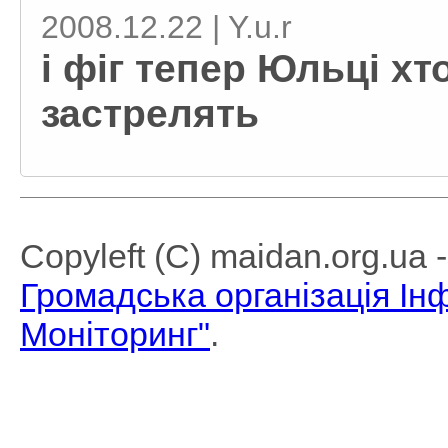
2008.12.22 | Y.u.r
і фіг тепер Юльці хт
застрелять
Copyleft (C) maidan.org.ua
Громадська організація І
Моніторинг"
.