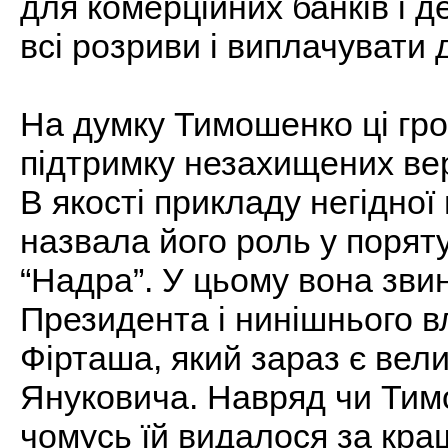
для комерційних банків і 
всі розриви і виплачувати 
На думку Тимошенко ці гро
підтримку незахищених ве
В якості прикладу негідно
назвала його роль у поряту
“Надра”. У цьому вона зви
Президента і нинішнього в
Фірташа, який зараз є вел
Януковича. Навряд чи Тимо
чомусь їй видалося за кра