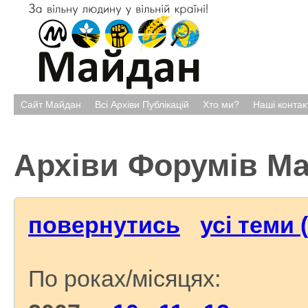
Сайт Майдан
Всі Архіви Публікацій
Хто ми?
Наші контак
Архіви Форумів М
повернутись
усі теми 
По роках/місяцях: