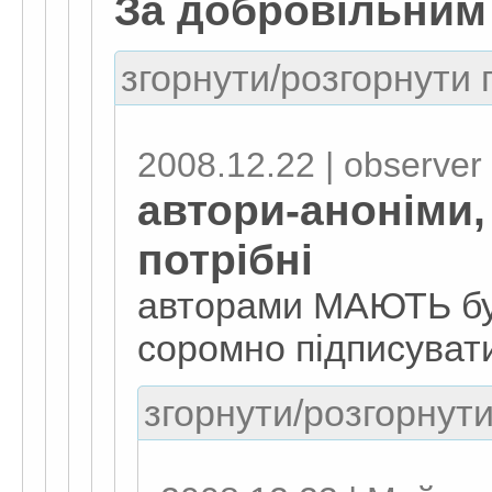
За добровільним
згорнути/розгорнути г
2008.12.22 | observеr
автори-аноніми,
потрібні
авторами МАЮТЬ бут
соромно підписуват
згорнути/розгорнути