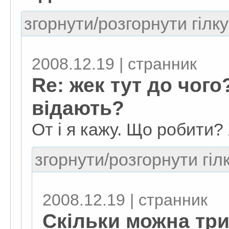
згорнути/розгорнути гілку
2008.12.19 | странник
Re: жек тут до чог
відають?
От і я кажу. Що робити? 
згорнути/розгорнути гіл
2008.12.19 | странник
Скільки можна три