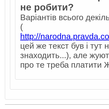
не робити?
Варіантів всього декіл
(
http://narodna.pravda.c
цей же текст був і тут
знаходить...), але жу
про те треба платити ЖЄ