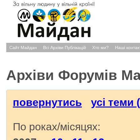
Сайт Майдан
Всі Архіви Публікацій
Хто ми?
Наші контак
Архіви Форумів М
повернутись
усі теми 
По роках/місяцях: