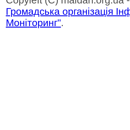
Copyleft (C) maidan.org.ua
Громадська організація І
Моніторинг"
.