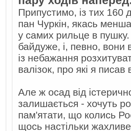
пару ходів наперед.
Припустимо, із тих 160 
пан Чуркін, якась менша
у самих рильце в пушку. 
байдуже, і, певно, вони
із небажання розхитуват
валізок, про які я писав в
Але ж осад від істерично
залишається - хочуть росі
пам'ятати, що колись Рос
щось настільки жахливе,