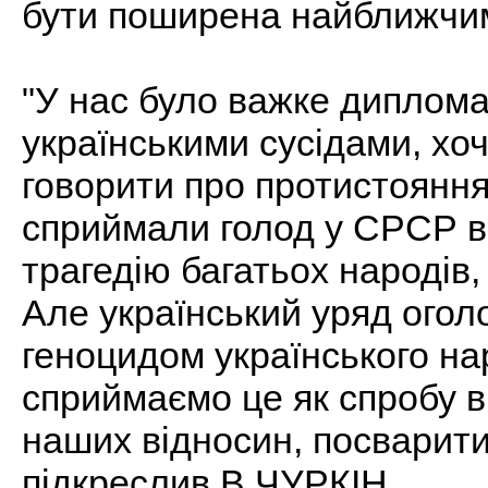
бути поширена найближчи
"У нас було важке диплома
українськими сусідами, хо
говорити про протистояння
сприймали голод у СРСР в 
трагедію багатьох народів,
Але український уряд оголо
геноцидом українського нар
сприймаємо це як спробу в
наших відносин, посварити н
підкреслив В.ЧУРКІН.