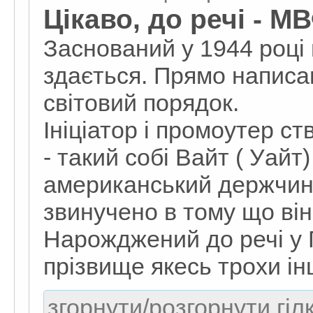
Цікаво, до речі - М
Заснований у 1944 році 
здається. Прямо написан
світовий порядок.
Ініціатор і промоутер с
- такий собі Вайт ( Уайт
американський держчино
звинучено в тому що він
Нарожджений до речі у 
прізвище якесь трохи ін
згорнути/розгорнути гіл