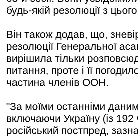
будь-якій резолюції з цьог
Він також додав, що, знев
резолюції Генеральної аса
вирішила тільки розповсюд
питання, проте і її погоди
частина членів ООН.
"За моїми останніми даними
включаючи Україну (із 192 
російський постпред, зазн