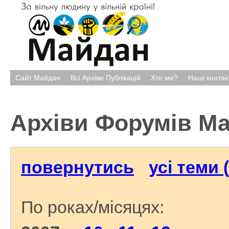
Сайт Майдан
Всі Архіви Публікацій
Хто ми?
Наші контак
Архіви Форумів М
повернутись
усі теми 
По роках/місяцях: