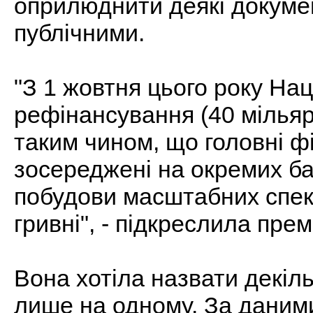
оприлюднити деякі докумен
публічними.
"З 1 жовтня цього року На
рефінансування (40 мільяр
таким чином, що головні ф
зосереджені на окремих ба
побудови масштабних спек
гривні", - підкреслила прем
Вона хотіла назвати декіл
лише на одному. За даним