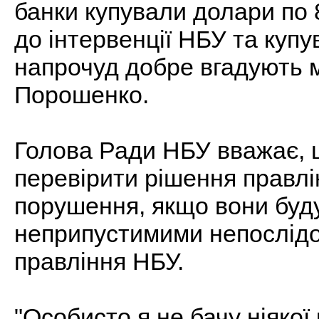
банки купували долари по 8
до інтервенції НБУ та купу
напрочуд добре вгадують м
Порошенко.
Голова Ради НБУ вважає, щ
перевірити рішення правлі
порушення, якщо вони буду
неприпустимими непослідов
правління НБУ.
"Особисто я не бачу ніякої