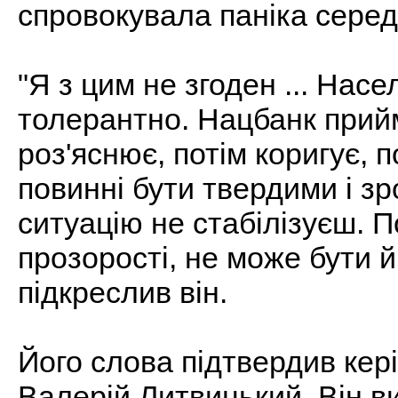
спровокувала паніка серед
"Я з цим не згоден ... Нас
толерантно. Нацбанк прийм
роз'яснює, потім коригує, 
повинні бути твердими і з
ситуацію не стабілізуєш. П
прозорості, не може бути й
підкреслив він.
Його слова підтвердив кер
Валерій Литвицький. Він в