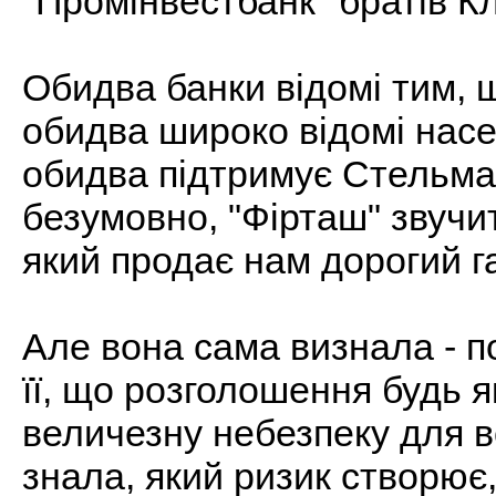
"Промінвестбанк" братів К
Обидва банки відомі тим, щ
обидва широко відомі насел
обидва підтримує Стельма
безумовно, "Фірташ" звучи
який продає нам дорогий г
Але вона сама визнала - 
її, що розголошення будь я
величезну небезпеку для в
знала, який ризик створює,