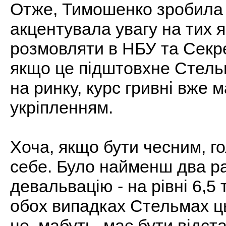
Отже, Тимошенко зробила 
акцентувала увагу на тих я
розмовляти в НБУ та Секрет
якщо це підштовхне Стель
на ринку, курс гривні вже 
укріпленням.
Хоча, якщо бути чесним, г
себе. Було найменш два раз
девальвацію - на рівні 6,5 
обох випадках Стельмах ць
це, мабуть, має бути відст