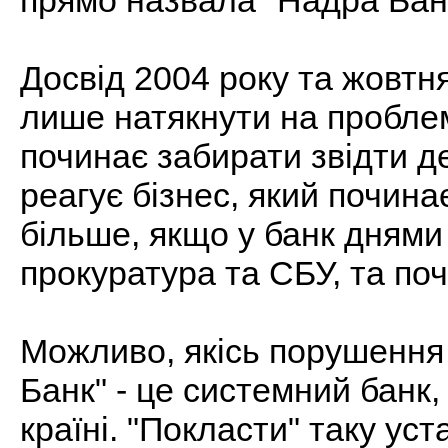
прямо назвала "Надра Бан
Досвід 2004 року та жовтня
лише натякнути на проблем
починає забирати звідти д
реагує бізнес, який почина
більше, якщо у банк дням
прокуратура та СБУ, та поч
Можливо, якісь порушення і
Банк" - це системний банк
країні. "Покласти" таку ус