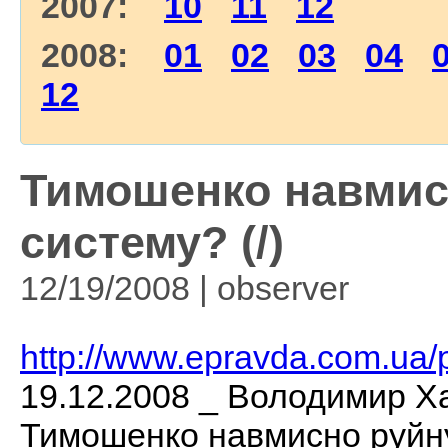
2007:
10
11
12
2008:
01
02
03
04
12
Тимошенко навмис
систему? (/)
12/19/2008 | observеr
http://www.epravda.com.ua/
19.12.2008 _ Володимир Х
Тимошенко навмисно руйну