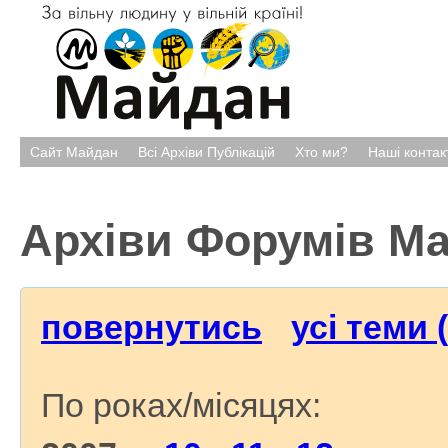
Сайт Майдан
Всі Архіви Публікацій
Хто ми?
Наші контак
Архіви Форумів М
повернутись
усі теми 
По роках/місяцях: