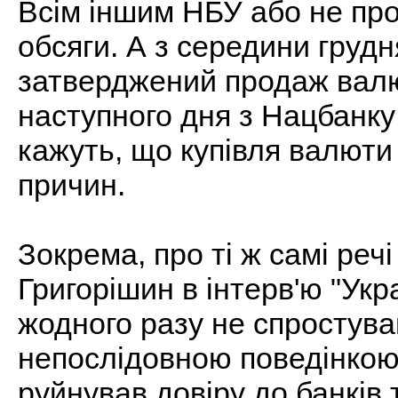
Всім іншим НБУ або не про
обсяги. А з середини груд
затверджений продаж валю
наступного дня з Нацбанку
кажуть, що купівля валюти
причин.
Зокрема, про ті ж самі ре
Григорішин в інтерв'ю "Укр
жодного разу не спростував
непослідовною поведінкою в
руйнував довіру до банків