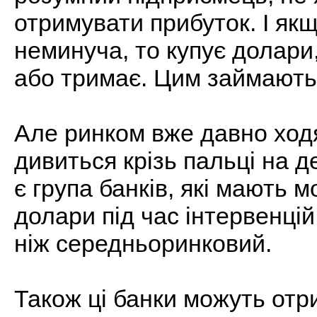
отримувати прибуток. І як
неминуча, то купує долари
або тримає. Цим займаютьс
Але ринком вже давно ходя
дивиться крізь пальці на де
є група банків, які мають 
долари під час інтервенцій
ніж середньоринковий.
Також ці банки можуть от