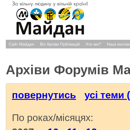
Сайт Майдан
Всі Архіви Публікацій
Хто ми?
Наші контак
Архіви Форумів М
повернутись
усі теми 
По роках/місяцях: