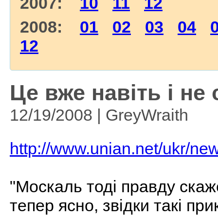
2007:
10
11
12
2008:
01
02
03
04
12
Це вже навіть і не 
12/19/2008 | GreyWraith
http://www.unian.net/ukr/n
"Москаль тоді правду скаже
тепер ясно, звідки такі пр