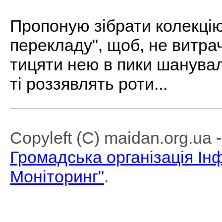
Пропоную зібрати колекцію
перекладу", щоб, не витра
тицяти нею в пики шануваль
ті роззявлять роти...
Copyleft (C) maidan.org.ua
Громадська організація І
Моніторинг"
.