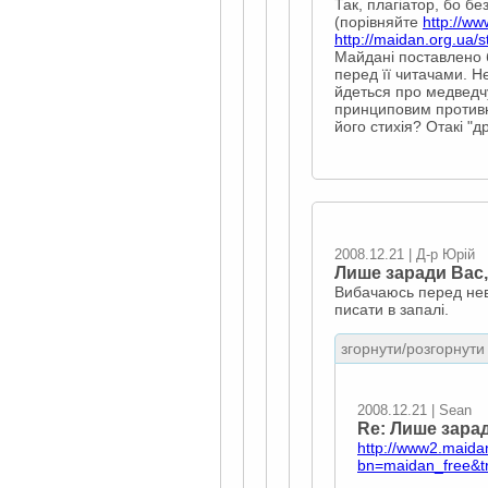
Так, плагіатор, бо 
(порівняйте
http://w
http://maidan.org.ua/
Майдані поставлено б
перед її читачами. Н
йдеться про медведчу
принциповим противни
його стихія? Отакі "д
2008.12.21 | Д-р Юрій
Лише заради Вас,
Вибачаюсь перед неві
писати в запалі.
згорнути/розгорнути 
2008.12.21 | Sean
Re: Лише зарад
http://www2.maida
bn=maidan_free&t