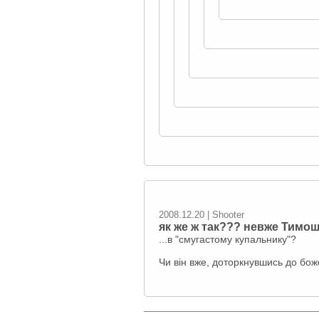
2008.12.20 | Shooter
як же ж так??? невже Тимош
...в "смугастому купальнику"?
Чи він вже, доторкнувшись до бож