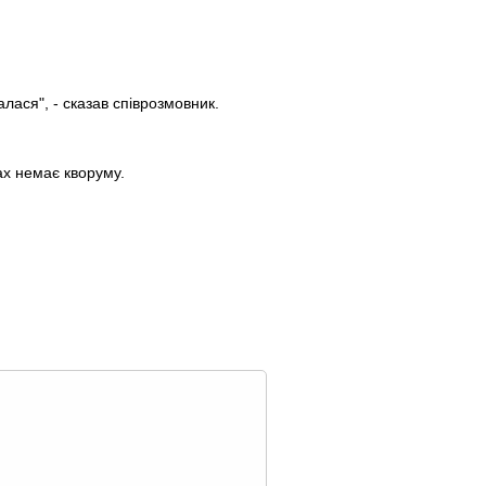
лася", - сказав співрозмовник.
ах немає кворуму.