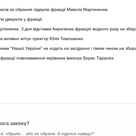
писів за обрання лідером фракції Миколи Мартиненка.
ли джерела у фракції.
артиненка. З дня відставки Кириленка фракція жодного разу не збира
сів активно агітує прем’єр Юлія Тимошенко.
ники "Нашої України" не ходять на засідання і таким чином на збор
 фракції повноваження керівника виконує Борис Тарасюк.
мога закону?
ся, обрали… або не обрали. А підписи навіщо?