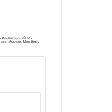
сь вважає достойною
ше англійською. Моя йому