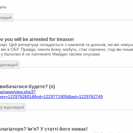
 you
овідей
 you will be arrested for treason
арі. Цей репертуар складається з наклепів та доносів, які він чому
 він в СБУ. Правда, інколи йому, мабуть, стає соромно, тоді він пи
 у балогані й не паплюжте Майдан своїми опусами.
відповідей
вибачатися будете? (л)
ua/news/view.php3?
key=1229762601&first=1229771905&last=1229762749
ку відповідей
лагіаторе? Ім'я? У статті його немає!