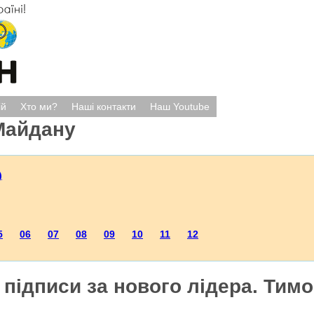
ій
Хто ми?
Наші контакти
Наш Youtube
Майдану
)
5
06
07
08
09
10
11
12
підписи за нового лідера. Тим