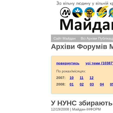
Сайт Майдан
Всі Архіви Публікац
Архіви Форумів 
повернутись
усі теми (10387
По роках/місяцях:
2007:
10
11
12
2008:
01
02
03
04
0
У НУНС збирають 
12/19/2008 | Майдан-ІНФОРМ