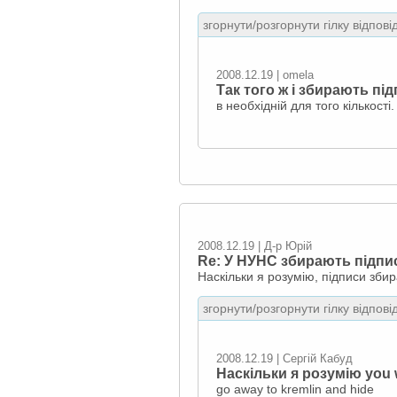
згорнути/розгорнути гілку відпові
2008.12.19 | omela
Так того ж і збирають пі
в необхідній для того кількості.
2008.12.19 | Д-р Юрій
Re: У НУНС збирають підпи
Наскільки я розумію, підписи збир
згорнути/розгорнути гілку відпові
2008.12.19 | Сергій Кабуд
Наскільки я розумію you wi
go away to kremlin and hide