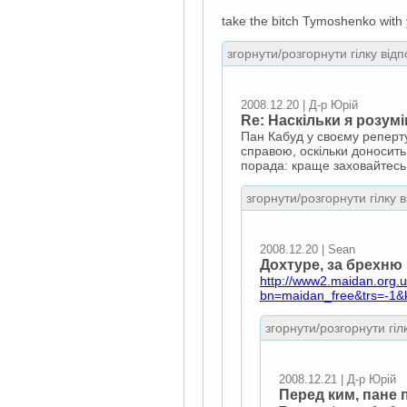
take the bitch Tymoshenko with
згорнути/розгорнути гілку відп
2008.12.20 | Д-р Юрій
Re: Наскільки я розумію
Пан Кабуд у своєму реперту
справою, оскільки доносить
порада: краще заховайтесь
згорнути/розгорнути гілку 
2008.12.20 | Sean
Дохтуре, за брехню 
http://www2.maidan.org.
bn=maidan_free&trs=-1&
згорнути/розгорнути гіл
2008.12.21 | Д-р Юрій
Перед ким, пане п