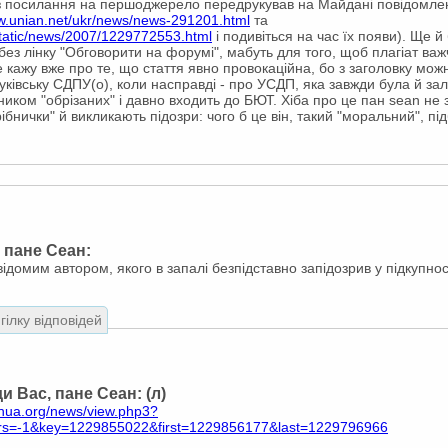
без посилання на першоджерело передрукував на Майдані повідомл
ww.unian.net/ukr/news/news-291201.html
та
static/news/2007/1229772553.html
і подивіться на час їх появи). Ще й
ез лінку "Обговорити на форумі", мабуть для того, щоб плагіат важ
е кажу вже про те, що стаття явно провокаційна, бо з заголовку можн
ківську СДПУ(о), коли насправді - про УСДП, яка завжди була й за
ком "обрізаних" і давно входить до БЮТ. Хіба про це пан sean не з
рібнички" й викликають підозри: чого б це він, такий "моральний", п
 пане Сеан:
домим автором, якого в запалі безпідставно запідозрив у підкупнос
гілку відповідей
и Вас, пане Сеан: (л)
nua.org/news/view.php3?
rs=-1&key=1229855022&first=1229856177&last=1229796966