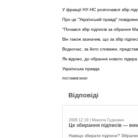
У фракції НУ-НС розпочався збір під
Про це "Українській правді" повідоми
"Почався збір підписів за обрання М
Він також зазначив, що за збір підпи
Водночас, за його словами, представ
Як відомо, до обрання нового лідера
Українська правда
поставив:sean
Відповіді
2008.12.19 | Микола Гудкович
Це збирання підписів — ви
Навіщо збирати підписи? Зібрали