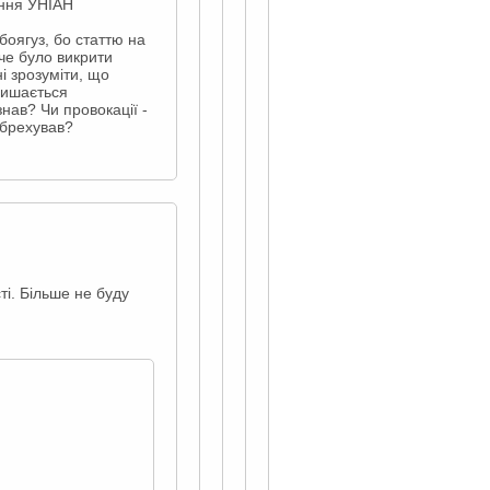
ення УНІАН
 боягуз, бо статтю на
че було викрити
і зрозуміти, що
лишається
нав? Чи провокації -
ідбрехував?
ті. Більше не буду