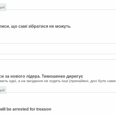
дей
дписи, що самі зібратися не можуть
си за нового лідера. Тимошенко диригує
ають одні, а на засідання не ходять інші (принаймні, досі було саме 
дей
ll be arrested for treason