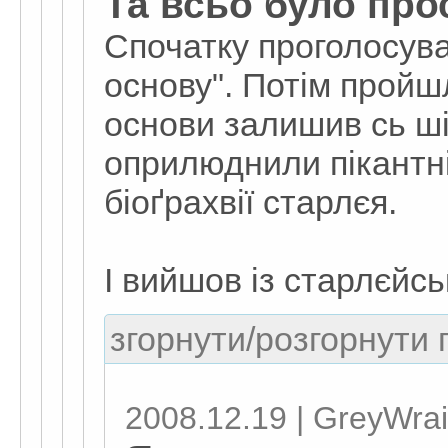
Та всьо було про
Спочатку проголосува
основу". Потім пройшл
основи залишив сь ші
оприлюднили пікантні
біоґрахвії старлєя.
І вийшов із старлєйсь
згорнути/розгорнути г
2008.12.19 | GreyWrai