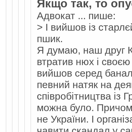
Якщо так, то оп
Адвокат ... пише:
> І вийшов із старл
пшик.
Я думаю, наш друг 
втратив нюх і своєю
вийшов серед баналь
певний натяк на дея
співробітництва із Г
можна було. Причом
не України. І органі
чавити скандал у с