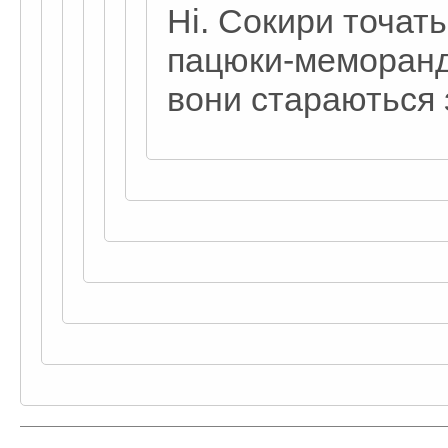
Ні. Сокири точать
пацюки-меморанду
вони стараються 