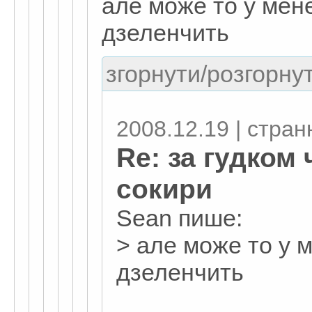
але може то у мен
дзеленчить
згорнути/розгорнут
2008.12.19 | стран
Re: за гудком
сокири
Sean пише:
> але може то у 
дзеленчить