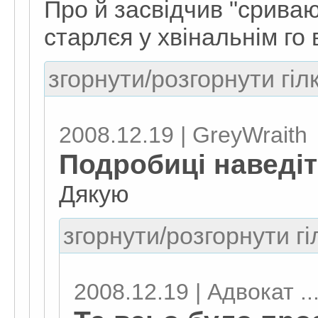
Про й засвідчив "сриваю
старлєя у хвінальнім го 
згорнути/розгорнути гіл
2008.12.19 | GreyWraith
Подробиці наведіт
Дякую
згорнути/розгорнути гі
2008.12.19 | Адвокат ..