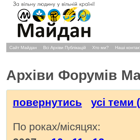
Сайт Майдан
Всі Архіви Публікацій
Хто ми?
Наші контак
Архіви Форумів М
повернутись
усі теми 
По роках/місяцях: