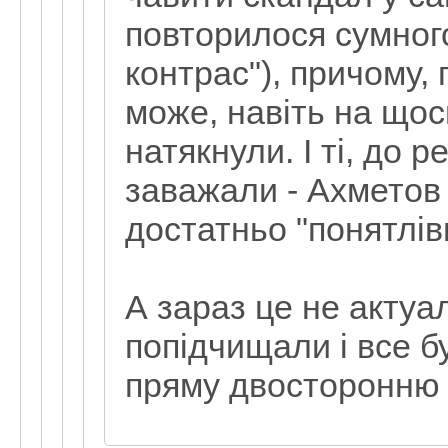
повторилося сумного
контрас"), причому, 
може, навіть на щос
натякнули. І ті, до р
заважали - Ахметов 
достатньо "понятлі
А зараз це не актуа
попідчищали і все б
пряму двосторонню у