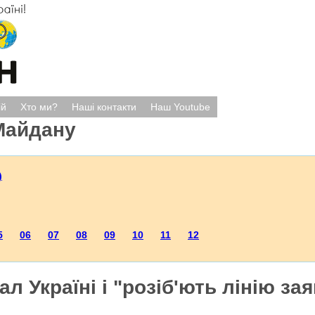
ій
Хто ми?
Наші контакти
Наш Youtube
Майдану
)
5
06
07
08
09
10
11
12
л Україні і "розіб'ють лінію за