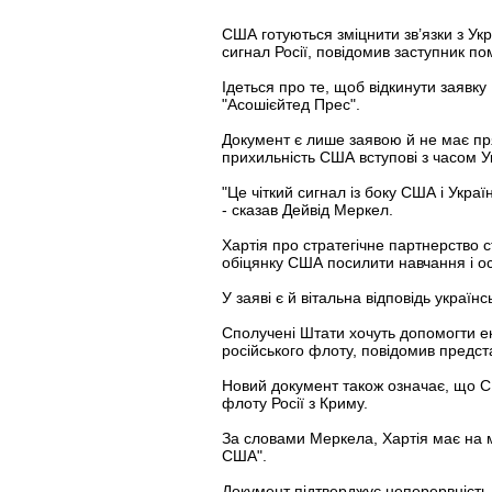
США готуються зміцнити зв’язки з Укр
сигнал Росії, повідомив заступник 
Ідеться про те, щоб відкинути заявк
"Асошієйтед Прес".
Документ є лише заявою й не має пря
прихильність США вступові з часом У
"Це чіткий сигнал із боку США і Укра
- сказав Дейвід Меркел.
Хартія про стратегічне партнерство 
обіцянку США посилити навчання і о
У заяві є й вітальна відповідь украї
Сполучені Штати хочуть допомогти е
російського флоту, повідомив предс
Новий документ також означає, що С
флоту Росії з Криму.
За словами Меркела, Хартія має на м
США".
Документ підтверджує неперервність 