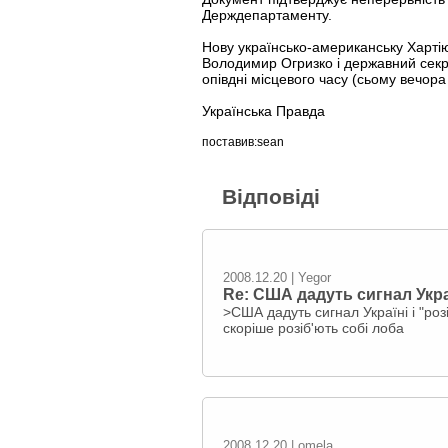
Держдепартаменту.
Нову українсько-американську Хартію
Володимир Огризко і державний сек
опівдні місцевого часу (сьому вечора
Українська Правда
поставив:sean
Відповіді
2008.12.20 | Yegor
Re: США дадуть сигнал Украї
>США дадуть сигнал Україні і "роз
скоріше розіб'ють собі лоба
2008.12.20 | omela