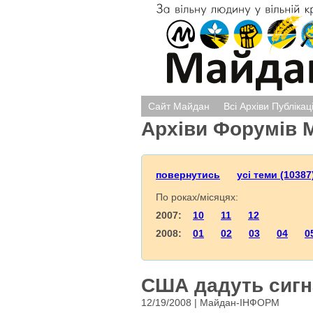
Сайт Майдан
Всі Архіви Публікац
Архіви Форумів 
повернутись
усі теми (10387
По роках/місяцях:
2007:
10
11
12
2008:
01
02
03
04
0
США дадуть сигна
12/19/2008 | Майдан-ІНФОРМ