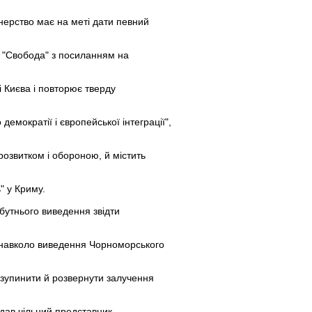
тнерство має на меті дати певний
о "Свобода" з посиланням на
і Києва і повторює тверду
емократії і європейської інтеграції",
розвитком і обороною, й містить
" у Криму.
бутнього виведення звідти
 навколо виведення Чорноморського
 зупинити й розвернути залучення
одав чільний представник