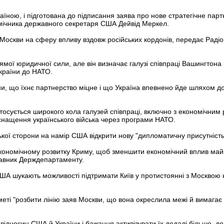
аїною, і підготована до підписання заява про нове стратегічне пар
помічника державного секретаря США Дейвід Меркел.
у Москви на сферу впливу вздовж російських кордонів, передає Раді
мої юридичної сили, але він визначає галузі співпраці Вашингтона 
країни до НАТО.
їни, що їхнє партнерство міцне і що Україна впевнено йде шляхом до д
стосується широкого кола галузей співпраці, включно з економічним 
снащення українського війська через програми НАТО.
нської сторони на намір США відкрити нову "дипломатичну присутність
кономічному розвитку Криму, щоб зменшити економічний вплив май
тавник Держдепартаменту.
ША шукають можливості підтримати Київ у протистоянні з Москвою
еті "розбити лінію заяв Москви, що вона окреслила межі й вимагає
відносин США й України і бажання активізувати їх дедалі більше, д