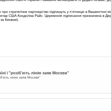
 про стратегічне партнерство підпишуть у п’ятницю в Вашингтоні мі
ретар США Кондоліза Райс. Церемонія підписання призначена в Д
 за Києвом).
ні і "розіб'ють лінію заяв Москви"
іб'ють лінію заяв Москви"