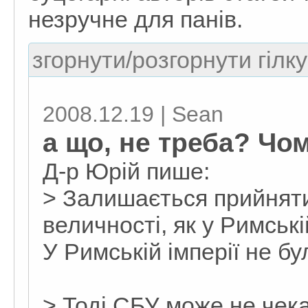
незручне для панів.
згорнути/розгорнути гілку
2008.12.19 | Sean
а що, не треба? Чо
Д-р Юрій пише:
> Залишається прийняти 
величності, як у Римській
У Римській імперії не б
> Тоді СБУ може не чека