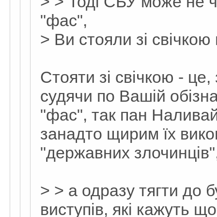
> > Тоді СБУ може не 
"фас",
> Ви стояли зі свічкою
Стояти зі свічкою - це
судячи по Вашій обізна
"фас", так пан Наливай
занадто щирим їх вик
"державних злочинців"
> > а одразу тягти до б
виступів, які кажуть щ