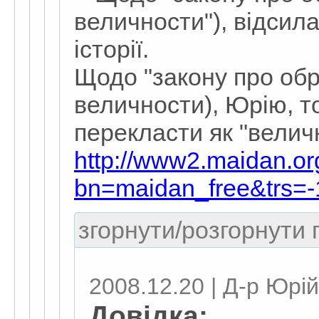
величности"), відсил
історії.
Щодо "закону про обр
величности), Юрію, то
перекласти як "величн
http://www2.maidan.o
bn=maidan_free&trs=
згорнути/розгорнути г
2008.12.20 | Д-р Юрій
Довідка: