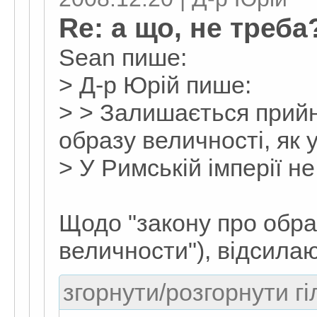
Re: а що, не треб
Sean пише:
> Д-р Юрій пише:
> > Залишається прийн
образу величності, як у
> У Римській імперії н
Щодо "закону про образ
величности"), відсилаю 
згорнути/розгорнути гі