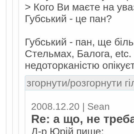
> Кого Ви маєте на ув
Губський - це пан?
Губський - пан, ще біл
Стельмах, Балога, etc.
недоторканістю опікує
згорнути/розгорнути гі
2008.12.20 | Sean
Re: а що, не тре
Д-р Юрій пише: