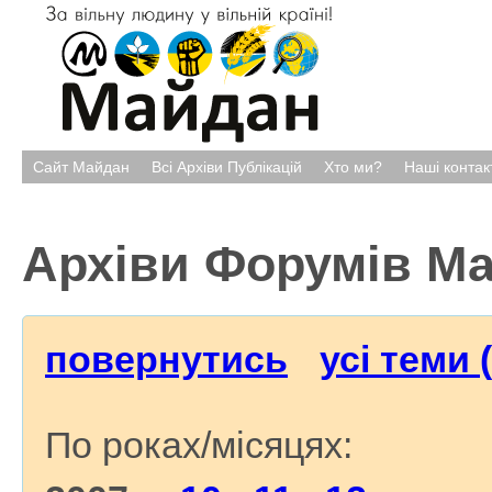
Сайт Майдан
Всі Архіви Публікацій
Хто ми?
Наші контак
Архіви Форумів М
повернутись
усі теми 
По роках/місяцях: