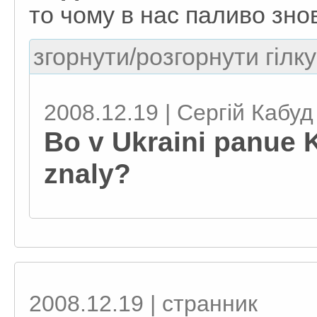
то чому в нас паливо зн
згорнути/розгорнути гілку
2008.12.19 | Сергій Кабуд
Bo v Ukraini panue 
znaly?
2008.12.19 | странник