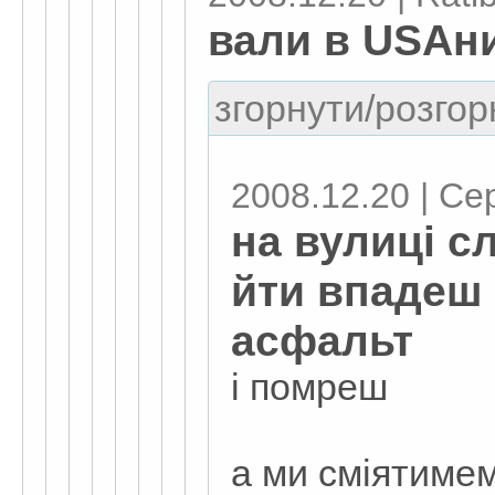
вали в USAн
згорнути/розгор
2008.12.20 | Се
на вулиці с
йти впадеш
асфальт
і помреш
а ми сміятимем