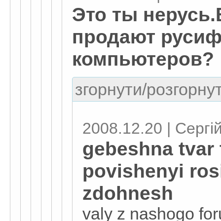
Это ты нерусь.
продают руси
компьютеров?
згорнути/розгорнут
2008.12.20 | Сергі
gebeshna tvar
povishenyi ro
zdohnesh
valy z nashogo for