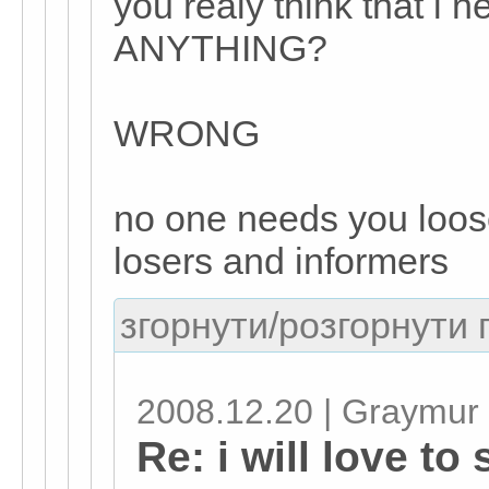
you realy think that i
ANYTHING?
WRONG
no one needs you loose
losers and informers
згорнути/розгорнути г
2008.12.20 | Graymur
Re: i will love to