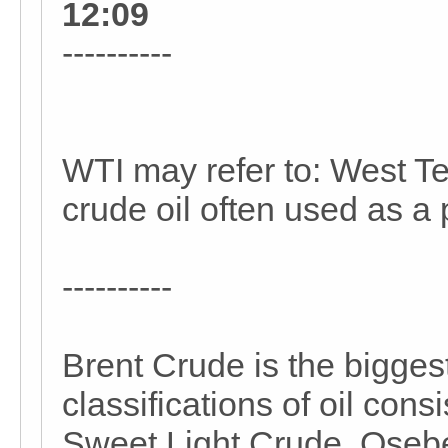
12:09
----------
WTI may refer to: West Te
crude oil often used as a
----------
Brent Crude is the bigges
classifications of oil cons
Sweet Light Crude, Osebe