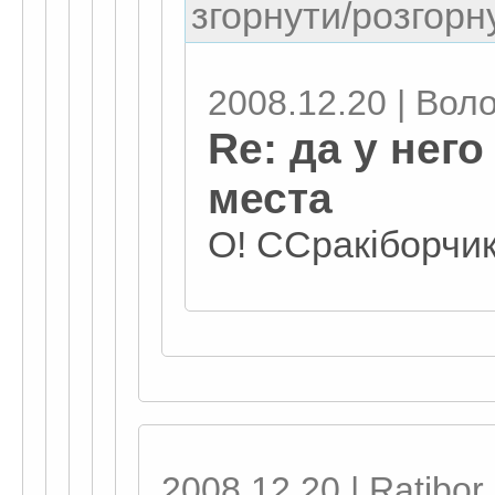
згорнути/розгорну
2008.12.20 | Вол
Re: да у него
места
О! ССракіборчик
2008.12.20 | Ratibor