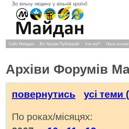
Сайт Майдан
Всі Архіви Публікацій
Хто ми?
Наші контак
Архіви Форумів М
повернутись
усі теми 
По роках/місяцях: