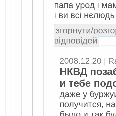
папа урод і ма
і ви всі нєлюдь
згорнути/розго
відповідей
2008.12.20 | R
НКВД позаб
и тебе по
даже у буржу
получится, на
было и так бу