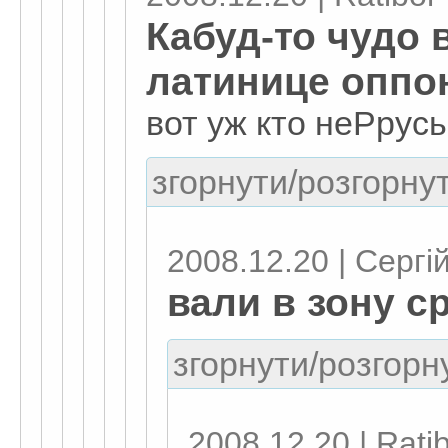
Кабуд-то чудо 
латинице оппо
вот уж кто неРрусь 
згорнути/розгорнут
2008.12.20 | Сергі
вали в зону с
згорнути/розгорну
2008.12.20 | Rati