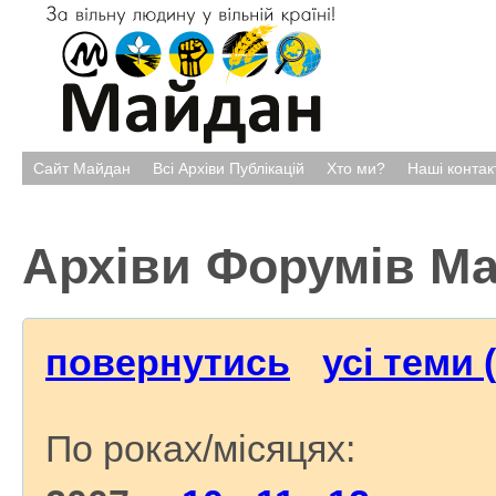
Сайт Майдан
Всі Архіви Публікацій
Хто ми?
Наші контак
Архіви Форумів М
повернутись
усі теми 
По роках/місяцях: