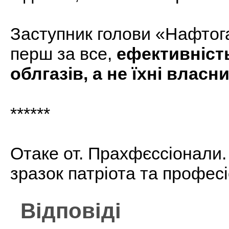
Заступник голови «Нафтога
перш за все,
ефективніст
облгазів, а не їхні власн
******
Отаке от. Прахфєссіонали.
зразок патріота та профес
Відповіді