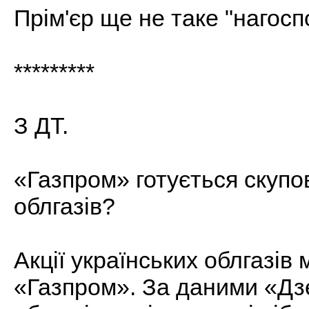
Прім'єр ще не таке "нагос
*********
З ДТ.
«Газпром» готується скупов
облгазів?
Акції українських облгазів
«Газпром». За даними «Дз