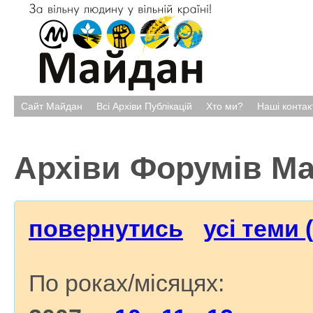
Сайт Майдан
Всі Архіви Публікацій
Хто ми?
Наші контак
Архіви Форумів М
повернутись
усі теми 
По роках/місяцях: