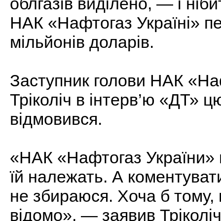
облгазів виділено, — і ніб
НАК «Нафтогаз Україні» п
мільйонів доларів.
Заступник голови НАК «На
Тріколіч в інтерв’ю «ДТ» 
відмовився.
«НАК «Нафтогаз України» не
їй належать. А коментува
не збираюся. Хоча б тому, 
відомо», — заявив Тріколіч