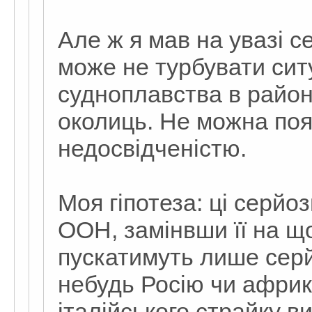
Але ж я мав на увазі с
може не турбувати ситу
судноплавства в район
околиць. Не можна поя
недосвідченістю.
Моя гіпотеза: ці серйо
ООН, замінвши її на щ
пускатимуть лише серй
небудь Росію чи африк
італійського страйку в