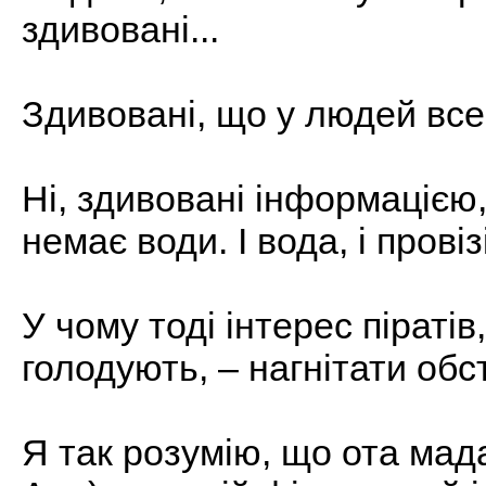
здивовані...
Здивовані, що у людей все
Ні, здивовані інформацією,
немає води. І вода, і прові
У чому тоді інтерес піраті
голодують, – нагнітати об
Я так розумію, що ота мада