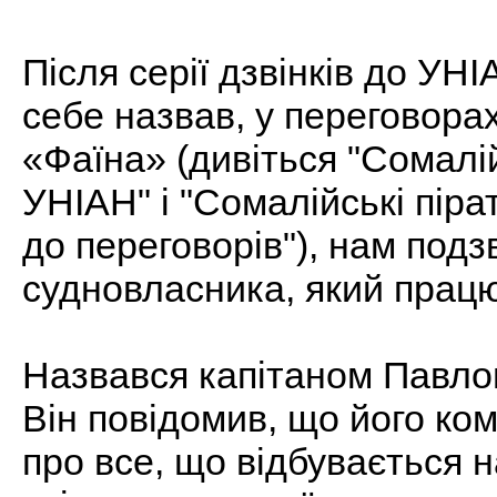
Після серії дзвінків до УНІ
себе назвав, у переговорах
«Фаїна» (дивіться "Сомалій
УНІАН" і "Сомалійські піра
до переговорів"), нам под
судновласника, який прац
Назвався капітаном Павл
Він повідомив, що його ко
про все, що відбувається 