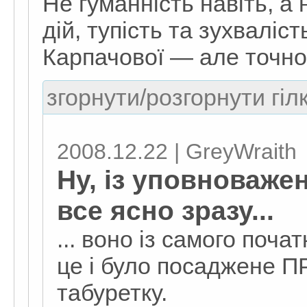
Не гуманність навіть, а 
дій, тупість та зухваліст
Карпачової — але точно
згорнути/розгорнути гіл
2008.12.22 | GreyWraith
Ну, із уповноважен
все ясно зразу...
... воно із самого поча
це і було посаджене П
табуретку.