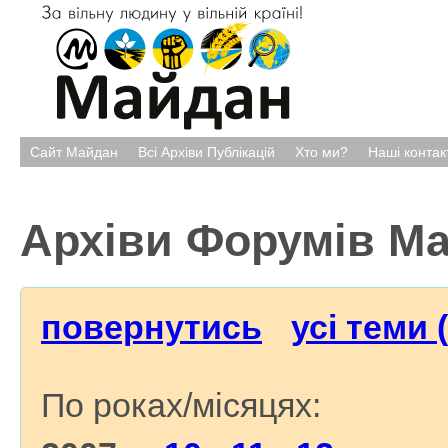
Сайт Майдан
Всі Архіви Публікацій
Хто ми?
Наші контак
Архіви Форумів М
повернутись
усі теми 
По роках/місяцях: