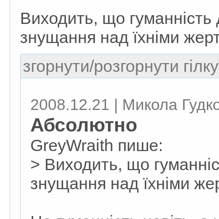
Виходить, що гуманність 
знущання над їхніми жерт
згорнути/розгорнути гілку
2008.12.21 | Микола Гудк
Абсолютно
GreyWraith пише:
> Виходить, що гуманніс
знущання над їхніми жер