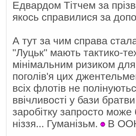
Едвардом Тітчем за пріз
якось справилися за допо
А тут за чим справа стал
"Луцьк" мають тактико-тех
мінімальним ризиком для
поголів'я цих джентельмен
всіх флотів не полінуютьс
ввічливості у бази братви
заробітку запросто може 
ніззя... Гуманізьм.
В ООН