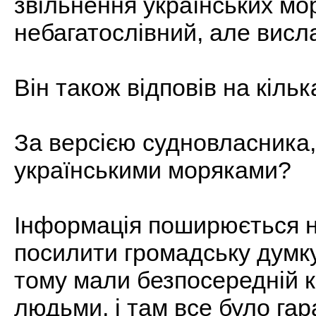
звільнення українських мор
небагатослівний, але висла
Він також відповів на кіль
За версією судновласника,
українськими моряками?
Інформація поширюється на
посилити громадську думку.
тому мали безпосередній к
людьми, і там все було гар