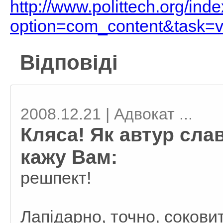
http://www.polittech.org/ind
option=com_content&task=
Відповіді
2008.12.21 | Адвокат ...
Кляса! Як автур слав
кажу Вам:
решпект!
Лапідарно, точно, сокови