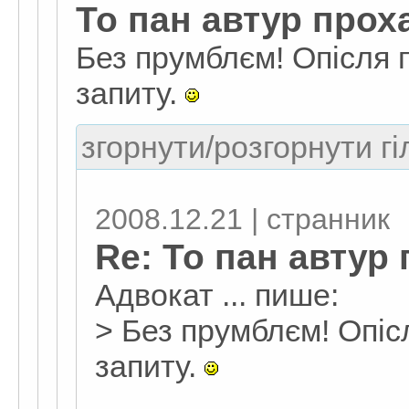
То пан автур прох
Без прумблєм! Опісля
запиту.
згорнути/розгорнути гі
2008.12.21 | странник
Re: То пан автур
Адвокат ... пише:
> Без прумблєм! Опі
запиту.