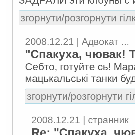
ЗАДРАЛИ эти клоуны с 
згорнути/розгорнути гіл
2008.12.21 | Адвокат ...
"Спакуха, чювак! Т
Себто, готуйте сь! Мар
мацькальські танки бу
згорнути/розгорнути гі
2008.12.21 | странник
Re: "Спакуха, чюв