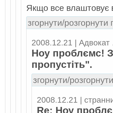
Якщо все влаштовує в 
згорнути/розгорнути г
2008.12.21 | Адвокат .
Ноу проблємс! З
пропустіть".
згорнути/розгорнути
2008.12.21 | странн
Re: Ноу проблє