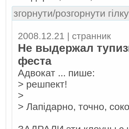
згорнути/розгорнути гілку
2008.12.21 | странник
Не выдержал тупиз
феста
Адвокат ... пише:
> решпект!
>
> Лапідарно, точно, сок