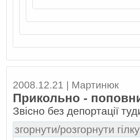
2008.12.21 | Мартинюк
Прикольно - поповн
Звісно без депортації туд
згорнути/розгорнути гілку