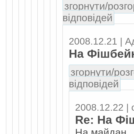
згорнути/розго
відповідей
2008.12.21 | Ад
На Фішбей
згорнути/розг
відповідей
2008.12.22 |
Re: На Ф
На майдан.