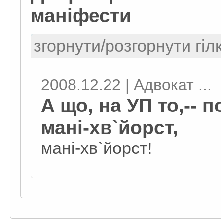
маніфести
згорнути/розгорнути гіл
2008.12.22 | Адвокат ...
А що, на УП то,-- 
мані-хв`йорст,
мані-хв`йорст!