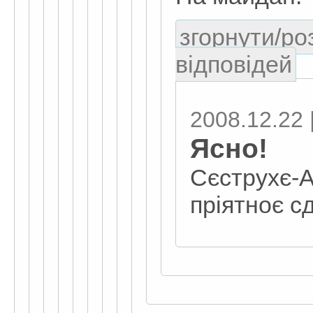
згорнути/ро
відповідей
2008.12.22 |
Ясно!
Сєструхє-
пріятноє с