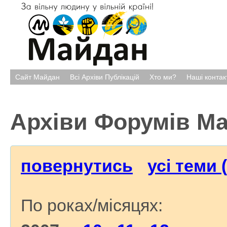
Сайт Майдан
Всі Архіви Публікацій
Хто ми?
Наші контак
Архіви Форумів М
повернутись
усі теми 
По роках/місяцях: