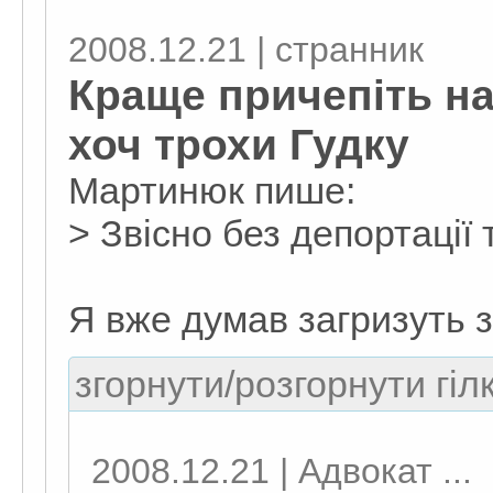
2008.12.21 | странник
Краще причепіть н
хоч трохи Гудку
Мартинюк пише:
> Звісно без депортації 
Я вже думав загризуть з
згорнути/розгорнути гіл
2008.12.21 | Адвокат ...