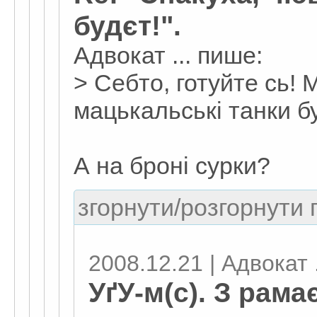
будєт!".
Адвокат ... пише:
> Себто, готуйте сь! 
мацькальські танки б
А на броні сурки?
згорнути/розгорнути г
2008.12.21 | Адвокат .
УґУ-м(с). З рама