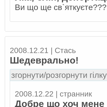
Ви що ще св`яткуєте??
2008.12.21 | Стась
Шедеврально!
згорнути/розгорнути гілку
2008.12.22 | странник
Добре що хоч мене 