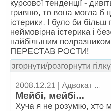
курсової тенденції - диві
гривню, то вона могла б ц
істерики. І було би більш
неймовірна істерика і бе
найбільшим подразником
ПЕРЕСТАВ РОСТИ!
згорнути/розгорнути гілку
2008.12.21 | Адвокат ...
Мейбі, мейбі...
Хуча я не розумію, хто 