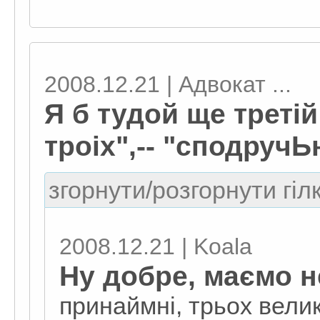
2008.12.21 | Адвокат ...
Я б тудой ще третій
троіх",-- "сподруч
згорнути/розгорнути гіл
2008.12.21 | Koala
Ну добре, маємо н
принаймні, трьох велик