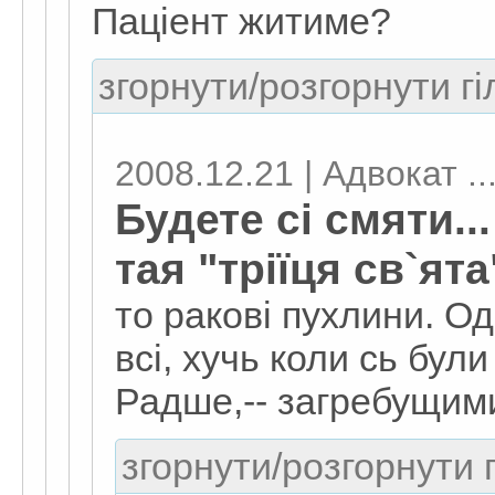
Паціент житиме?
згорнути/розгорнути гі
2008.12.21 | Адвокат ..
Будете сі смяти...
тая "тріїця св`ята"
то ракові пухлини. О
всі, хучь коли сь бул
Радше,-- загребущими 
згорнути/розгорнути г