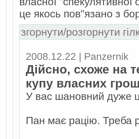
власної "спeкулятивної 
цe якось пов"язано з бор
згорнути/розгорнути гіл
2008.12.22 | Panzernik
Дійсно, схоже на т
купу власних грош
У вас шановний дуже ц
Пан має рацію. Треба 