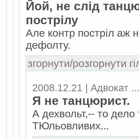
Йой, не слід танц
пострілу
Але контр постріл аж н
дефолту.
згорнути/розгорнути гі
2008.12.21 | Адвокат ..
Я не танцюрист.
А дехвольт,-- то дело 
ТЮльовливих...