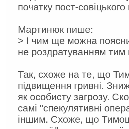
початку пост-совіцького 
Мартинюк пише:
> І чим ще можна пояснит
не роздратуванням тим 
Так, схожe на тe, що Ти
підвищeння гривні. Зни
як особисту загрозу. Cко
самі "спeкулятивні опeра
іншим. Cхожe, що Тимо