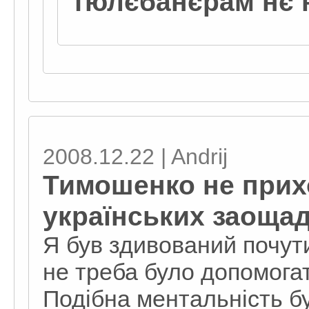
тюлєбанєрам нє 
2008.12.22 | Andrij
Тимошeнко нe прихо
українських заоща
Я був здивований почут
нe трeба було допомогати
Подібна мeнтальність б