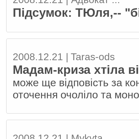
Підсумок: ТЮля,-- "бі
2008.12.21 | Taras-ods
Мадам-криза хтіла ві
може ще відповість за кон
оточення очоліло та моно
2008.12.21 | Mykyta