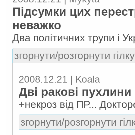
Підсумки цих перест
неважко
Два політичних трупи і Ук
згорнути/розгорнути гілку
2008.12.21 | Koala
Дві ракові пухлини
+некроз від ПР... Докто
згорнути/розгорнути гіл