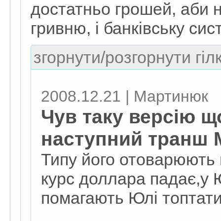
достатньо грошей, аби н
гривню, і банківську сис
згорнути/розгорнути гіл
2008.12.21 | Мартинюк
Чув таку версію щ
наступний транш
Типу його отоварюють в
курс доллара падає,у Ю
помагають Юлі топтат