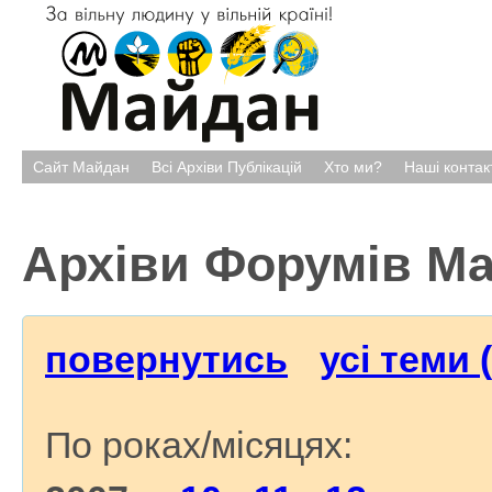
Сайт Майдан
Всі Архіви Публікацій
Хто ми?
Наші контак
Архіви Форумів М
повернутись
усі теми 
По роках/місяцях: