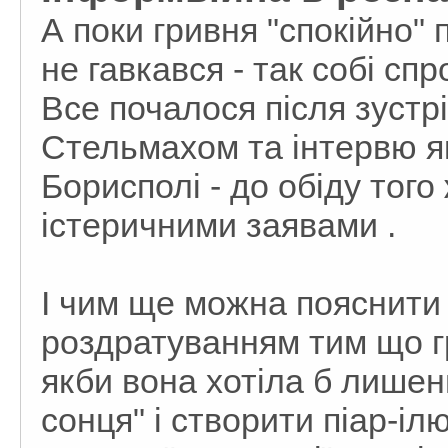
А поки гривня "спокійно" 
не гавкався - так собі спр
Все почалося після зустр
Стельмахом та інтервю як
Борисполі - до обіду тог
істеричними заявами .
І чим ще можна пояснити а
роздратуванням тим що г
якби вона хотіла б лишен
сонця" і створити піар-іл