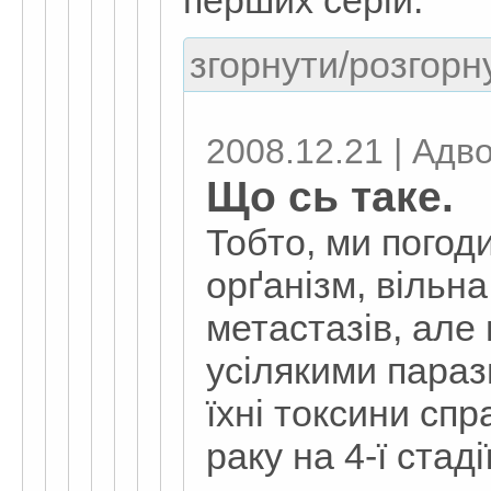
перших серій.
згорнути/розгорну
2008.12.21 | Адвок
Що сь таке.
Тобто, ми погоди
орґанізм, вільна
метастазів, ал
усілякими параз
їхні токсини сп
раку на 4-ї стадії