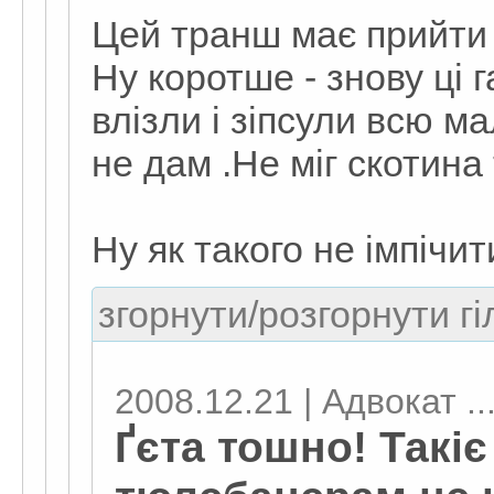
Цей транш має прийти 
Ну коротше - знову ці г
влізли і зіпсули всю ма
не дам .Не міг скотина 
Ну як такого не імпічит
згорнути/розгорнути гі
2008.12.21 | Адвокат ..
Ґєта тошно! Такіє