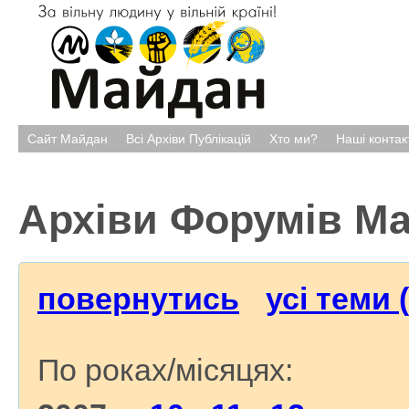
Сайт Майдан
Всі Архіви Публікацій
Хто ми?
Наші контак
Архіви Форумів М
повернутись
усі теми 
По роках/місяцях: