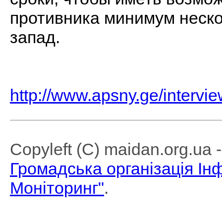
противника минимум неско
запад.
http://www.apsny.ge/interv
Copyleft (C) maidan.org.ua
Громадська організація І
Моніторинг"
.