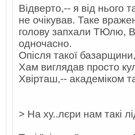
Відверто,-- я від нього 
не очікував. Таке враже
голову запхали ТЮлю, 
одночасно.
Опісля такої базарщини,
Хам виглядав просто ку
Хвірташ,-- академіком т
> На ху..лєри нам такі л