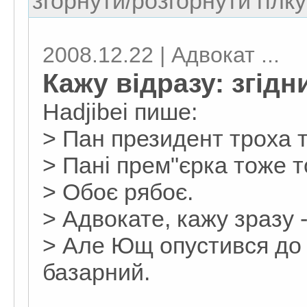
згорнути/розгорнути гілку
2008.12.22 | Адвокат ...
Кажу відразу: згідн
Hadjibei пише:
> Пан президент троха т
> Пані прем"єрка тоже т
> Обоє рябоє.
> Адвокате, кажу зразу -
> Але Ющ опустився до ї
базарний.