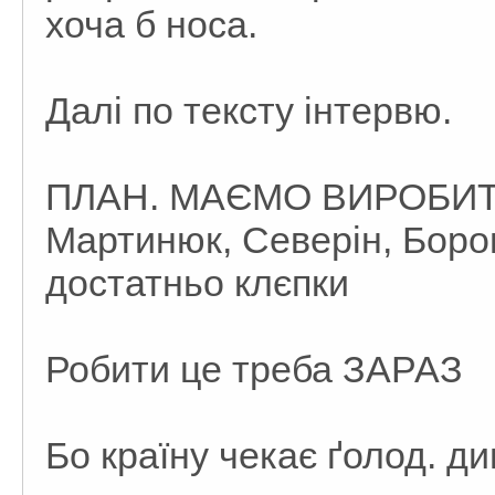
хоча б носа.
Далі по тексту інтервю.
ПЛАН. МАЄМО ВИРОБИТ
Мартинюк, Северін, Боров
достатньо клєпки
Робити це треба ЗАРАЗ
Бо країну чекає ґолод. д