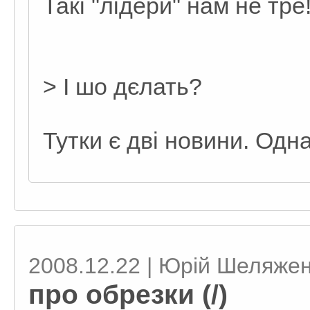
Такі "лідери" нам не тре!
> І шо дєлать?
Тутки є дві новини. Одна
2008.12.22 | Юрій Шеляже
про обрезки (/)