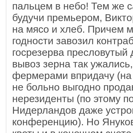
пальцем в небо! Тем же 
будучи премьером, Викто
на мясо и хлеб. Причем 
годности завозил контра
госрезерва пресловутый 
вывоз зерна так ужались
фермерами впридачу (на
не больно выгодно продав
нерезиденты (по этому п
Нидерландов даже устро
конференцию). Но Януко