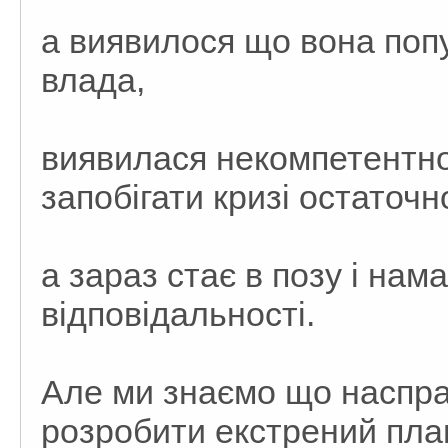
а виявилося що вона попул
влада,
виявилася некомпетентно
запобігати кризі остаточн
а зараз стає в позу і нам
відповідальності.
Але ми знаємо що наспра
розробити екстрений план