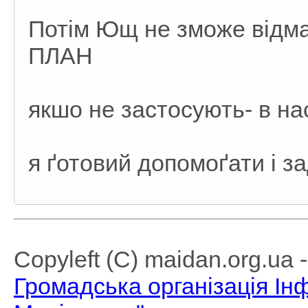
Потім Ющ не зможе відма
ПЛАН
якшо не застосують- в нас
я ґотовий допомоґати і за
Copyleft (C) maidan.org.ua
Громадська організація І