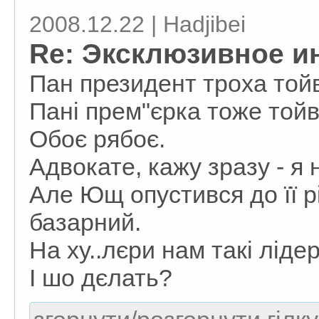
2008.12.22 | Hadjibei
Re: Эксклюзивное и
Пан президент троха тойв
Пані прем"єрка тоже тойво
Обоє рябоє.
Адвокате, кажу зразу - я 
Але Ющ опустився до її р
базарний.
На ху..лєри нам такі ліде
І шо дєлать?