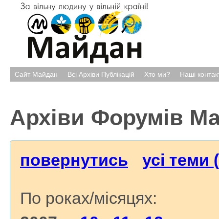
Сайт Майдан
Всі Архіви Публікацій
Хто ми?
Наші контак
Архіви Форумів М
повернутись
усі теми 
По роках/місяцях: