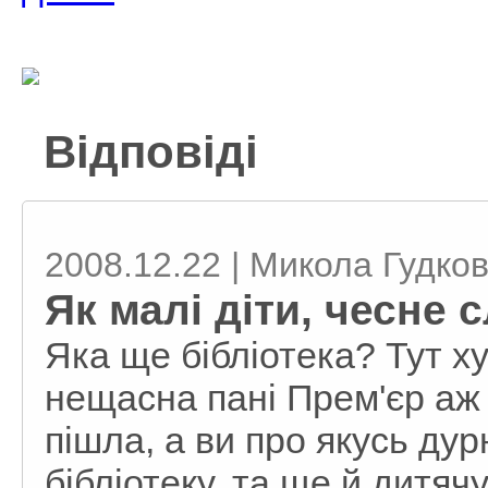
Відповіді
2008.12.22 | Микола Гудко
Як малі діти, чесне 
Яка ще бібліотека? Тут ху
нещасна пані Прем'єр аж
пішла, а ви про якусь дур
бібліотеку, та ще й дитя