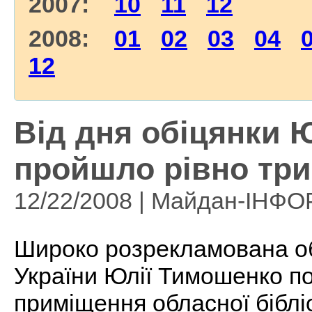
2007:
10
11
12
2008:
01
02
03
04
12
Від дня обіцянки 
пройшло рівно три
12/22/2008 | Майдан-ІНФ
Широко розрекламована об
України Юлії Тимошенко п
приміщення обласної бібл