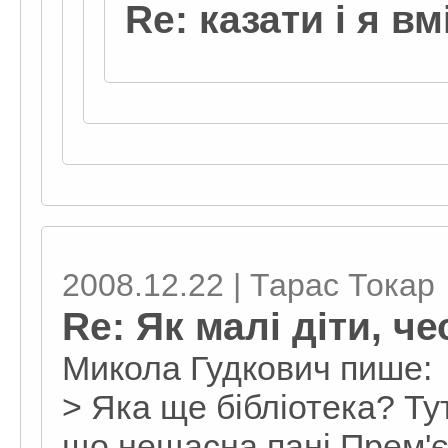
Re: казати і я вм
2008.12.22 | Тарас Токар
Re: Як малі діти, ч
Микола Гудкович пише:
> Яка ще бібліотека? Тут
що нещасна пані Прем'є