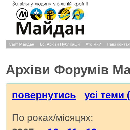
Сайт Майдан
Всі Архіви Публікацій
Хто ми?
Наші контак
Архіви Форумів М
повернутись
усі теми 
По роках/місяцях: