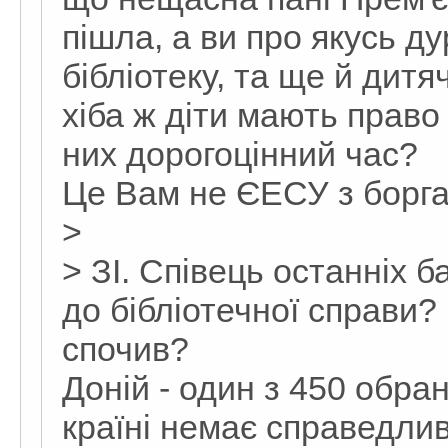
пішла, а ви про якусь ду
бібліотеку, та ще й ди
хіба ж діти мають право
них дорогоцінний час?
Це Вам не ЄЕСУ з борг
>
> ЗІ. Співець останніх 
до бібліотечної справи?
спочив?
Доній - один з 450 обран
країні немає справедливо