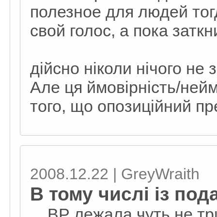
полезное для людей то
свой голос, а пока заткн
дійсно ніколи нічого не
Але ця ймовірність/нейм
того, що опозиційний пр
2008.12.22 | GreyWraith
В тому числі із пода
... ВР лежала чуть не тр