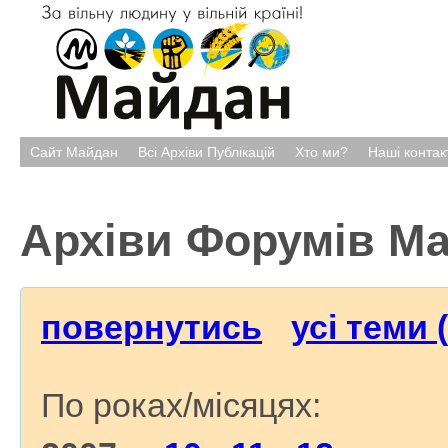
Сайт Майдан
Всі Архіви Публікацій
Хто ми?
Наші контак
Архіви Форумів М
повернутись
усі теми 
По роках/місяцях: