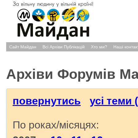
Сайт Майдан
Всі Архіви Публікацій
Хто ми?
Наші контак
Архіви Форумів М
повернутись
усі теми 
По роках/місяцях: