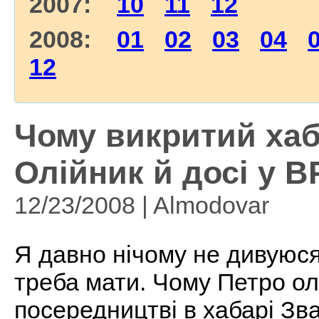
2007:
10
11
12
2008:
01
02
03
04
12
Чому викритий ха
Олійник й досі у ВР
12/23/2008 | Almodovar
Я давно нічому не дивуюся 
треба мати. Чому Петро олі
посередництві в хабарі Зва