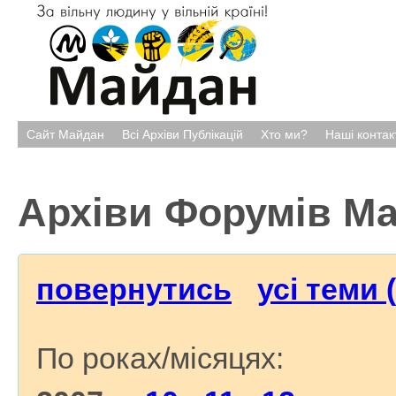
Сайт Майдан
Всі Архіви Публікацій
Хто ми?
Наші контак
Архіви Форумів М
повернутись
усі теми 
По роках/місяцях: