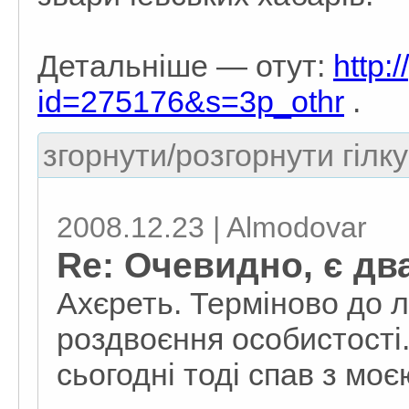
Детальніше — отут:
http:
id=275176&s=3p_othr
.
згорнути/розгорнути гілку
2008.12.23 | Almodovar
Re: Очевидно, є дв
Ахєреть. Терміново до л
роздвоєння особистості.
сьогодні тоді спав з мо