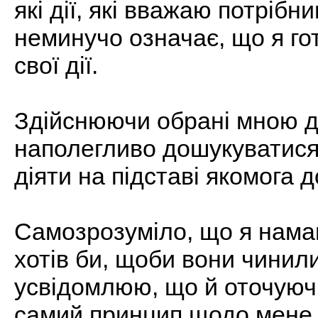
які дії, які вважаю потрібн
неминучо означає, що я го
свої дії.
Здійснюючи обрані мною ді
наполегливо дошукуватися
діяти на підставі якомога 
Самозрозуміло, що я намаг
хотів би, щоби вони чинили
усвідомлюю, що й оточуюч
самий принцип щодо мене,