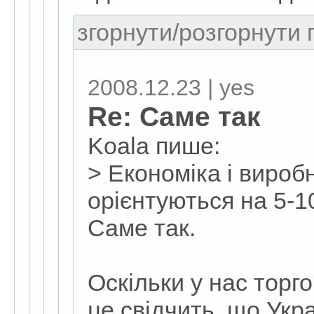
згорнути/розгорнути г
2008.12.23 | yes
Re: Cаме так
Koala пише:
> Економіка і виробн
орієнтуються на 5-
Саме так.
Оскільки у нас торго
це свідчить, що Укр