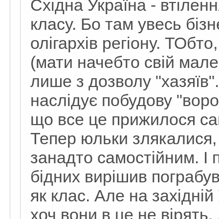
Східна Україна - втілен
класу. Бо там увесь біз
олігархів регіону. ТОбт
(мати начебто свій мал
лише з дозволу "хазяїв"
наслідує побудову "воров
що все це прижилося са
Тепер юльки злякалися,
занадто самостійним. І 
бідних вирішив пограбув
як клас. Але на західній
хоч вони в це не вірять.