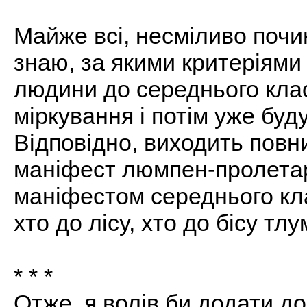
Майже всі, несміливо почи
знаю, за якими критеріями
людини до середнього кла
міркування і потім уже буд
Відповідно, виходить повн
маніфест люмпен-пролетар
маніфестом середнього кла
хто до лісу, хто до бісу т
* * *
Отже, я волів би додати до