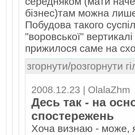
середняком (мати наче
бізнес)там можна лише 
Побудова такого суспі
"воровської" вертикалі 
прижилося саме на сх
згорнути/розгорнути гі
2008.12.23 | OlalaZhm
Десь так - на осн
спостережень
Хоча визнаю - може, 