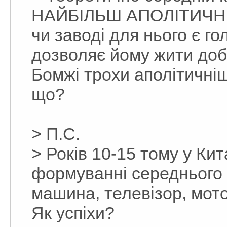
НАЙБІЛЬШ АПОЛІТИЧНИЙ
чи заводі для нього є г
дозволяє йому жити доб
Бомжі трохи аполітичніш
що?
> П.С.
> Років 10-15 тому у Кит
формуванні середнього 
машина, телевізор, мот
Як успіхи?