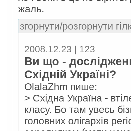
жаль.
згорнути/розгорнути гіл
2008.12.23 | 123
Ви що - дослідже
Східній Україні?
OlalaZhm пише:
> Східна Україна - вті
класу. Бо там увесь бі
головних олігархів регі