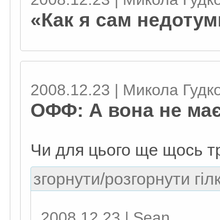
«Как я сам недотум
2008.12.23 | Микола Гудк
ОФФ: А вона не має
Чи для цього ще щось т
згорнути/розгорнути гіл
2008.12.23 | Sean