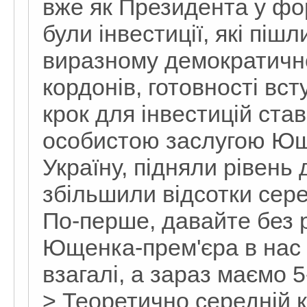
вже як Президента у фо
були інвестиції, які піш
виразному демократично
кордонів, готовності вст
крок для інвестицій став
особистою заслугою Юще
Україну, підняли рівень 
збільшили відсотки сере
По-перше, давайте без 
Ющенка-прем'єра в нас 
взагалі, а зараз маємо 
> Теоретично середній к