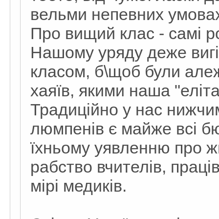
вельми непевних умова
Про вищий клас - самі р
Нашому уряду деже вигі
класом, б\щоб були алеж
хаяїв, якими наша "еліт
Традиційно у нас нижчи
люмпенів є майже всі бю
їхньому уявленню про ж
рабство вчителів, праці
мірі медиків.