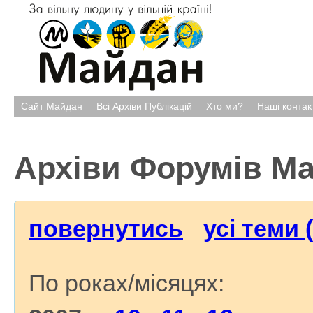
Сайт Майдан
Всі Архіви Публікацій
Хто ми?
Наші контак
Архіви Форумів М
повернутись
усі теми 
По роках/місяцях: