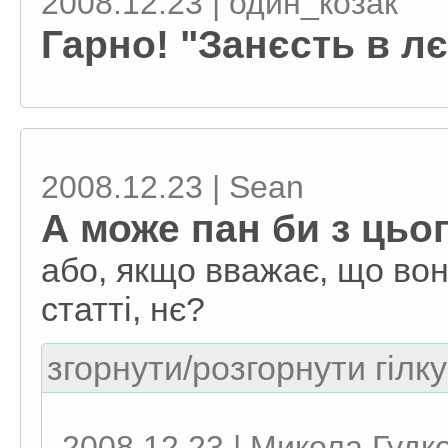
2008.12.23 | один_козак
Гарно! "Занєсть в лєт
2008.12.23 | Sean
А може пан би з цьог
або, якщо вважає, що воно
статті, нє?
згорнути/розгорнути гілку
2008.12.23 | Микола Гудк