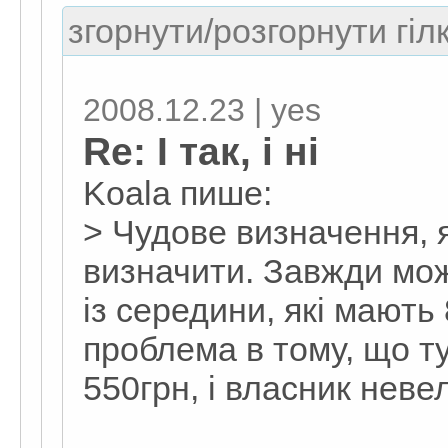
згорнути/розгорнути гіл
2008.12.23 | yes
Re: І так, і ні
Koala пише:
> Чудове визначення, я
визначити. Завжди мо
із середини, які мають
проблема в тому, що туд
550грн, і власник неве