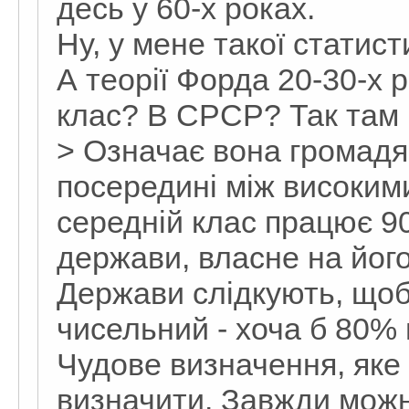
десь у 60-х роках.
Ну, у мене такої статис
А теорії Форда 20-30-х р
клас? В СРСР? Так там к
> Означає вона громадя
посередині між високим
середній клас працює 9
держави, власне на його
Держави слідкують, щоб
чисельний - хоча б 80% 
Чудове визначення, яке 
визначити. Завжди можн