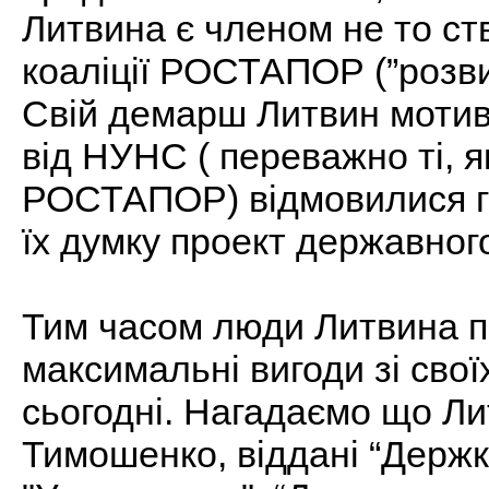
Литвина є членом не то ст
коаліції РОСТАПОР (”розвитк
Свій демарш Литвин мотив
від НУНС ( переважно ті, я
РОСТАПОР) відмовилися го
їх думку проект державног
Тим часом люди Литвина 
максимальні вигоди зі сво
сьогодні. Нагадаємо що Лит
Тимошенко, віддані “Держк