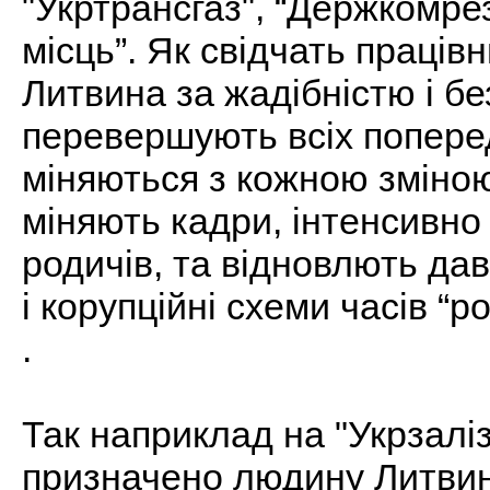
"Укртрансгаз", “Держкомрез
місць”. Як свідчать праців
Литвина за жадібністю і б
перевершують всіх попередн
міняються з кожною зміною
міняють кадри, інтенсивно
родичів, та відновлють дав
і корупційні схеми часів “
.
Так наприклад на "Укрзаліз
призначено людину Литвин