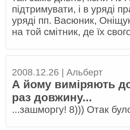
підтримувати, і в уряді 
уряді пп. Васюник, Оніщу
на той смітник, де їх сво
2008.12.26 | Альберт
А йому виміряють до
раз довжину...
...зашморгу! 8))) Отак було