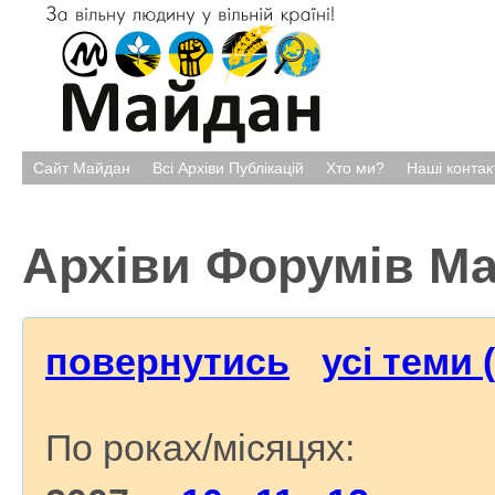
Сайт Майдан
Всі Архіви Публікацій
Хто ми?
Наші контак
Архіви Форумів М
повернутись
усі теми 
По роках/місяцях: