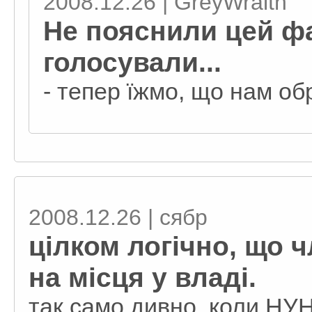
2008.12.26 | GreyWraith
Не пояснили цей фа
голосували...
- тепер їжмо, що нам об
2008.12.26 | сябр
цілком логічно, що ч
на місця у владі.
так само дивно, коли НУН