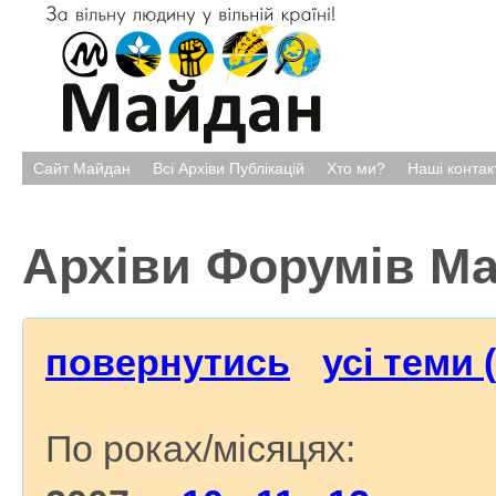
Сайт Майдан
Всі Архіви Публікацій
Хто ми?
Наші контак
Архіви Форумів М
повернутись
усі теми 
По роках/місяцях: