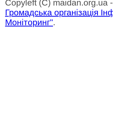
Copyleft (C) maidan.org.ua
Громадська організація І
Моніторинг"
.