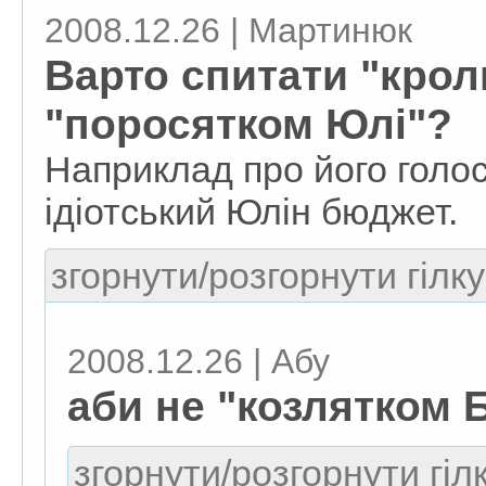
2008.12.26 | Мартинюк
Варто спитати "крол
"поросятком Юлі"?
Наприклад про його голо
ідіотський Юлін бюджет.
згорнути/розгорнути гілку
2008.12.26 | Абу
аби не "козлятком 
згорнути/розгорнути гіл