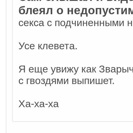
блеял о недопусти
секса с подчиненными н
Усе клевета.
Я еще увижу как Звары
с гвоздями выпишет.
Ха-ха-ха