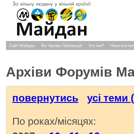
Сайт Майдан
Всі Архіви Публікацій
Хто ми?
Наші контак
Архіви Форумів М
повернутись
усі теми 
По роках/місяцях: