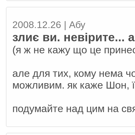
2008.12.26 | Абу
злиє ви. невірите... 
(я ж не кажу що це прине
але для тих, кому нема ч
можливим. як каже Шон, 
подумайте над цим на св