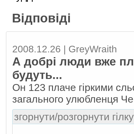
Відповіді
2008.12.26 | GreyWraith
А добрі люди вже пл
будуть...
Он 123 плаче гіркими сл
загального улюбленця Че
згорнути/розгорнути гілку