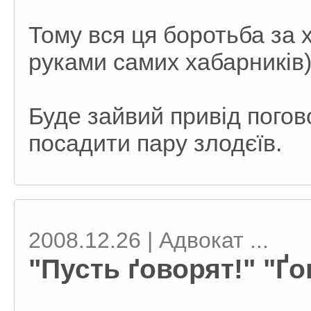
Тому вся ця боротьба за
руками самих хабарників)
Буде зайвий привід пого
посадити пару злодєїв.
2008.12.26 | Адвокат ...
"Пусть ґоворят!" "Ґов