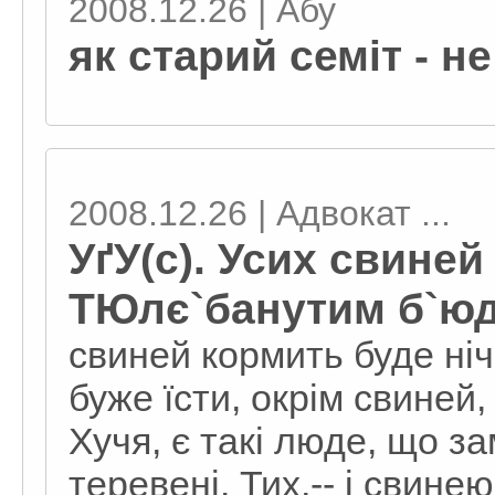
2008.12.26 | Абу
як старий семіт - не
2008.12.26 | Адвокат ...
УґУ(с). Усих свиней
ТЮлє`банутим б`ю
свиней кормить буде ніч
буже їсти, окрім свиней,
Хучя, є такі люде, що з
теревені. Тих,-- і свине