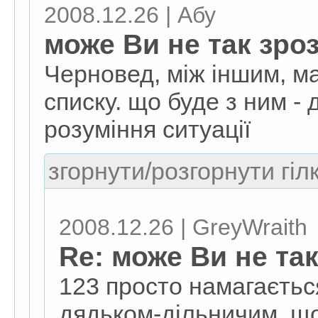
2008.12.26 | Абу
може Ви не так зро
Черновед, між іншим, ма
списку. що буде з ним -
розуміння ситуації
згорнути/розгорнути гіл
2008.12.26 | GreyWraith
Re: може Ви не та
123 просто намагаєтьс
дядьком-дільничим, що