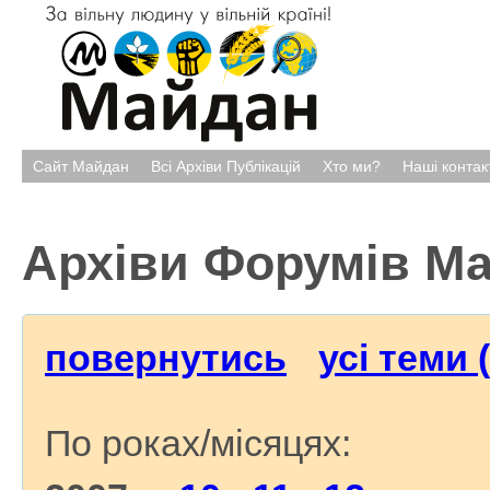
Сайт Майдан
Всі Архіви Публікацій
Хто ми?
Наші контак
Архіви Форумів М
повернутись
усі теми 
По роках/місяцях: