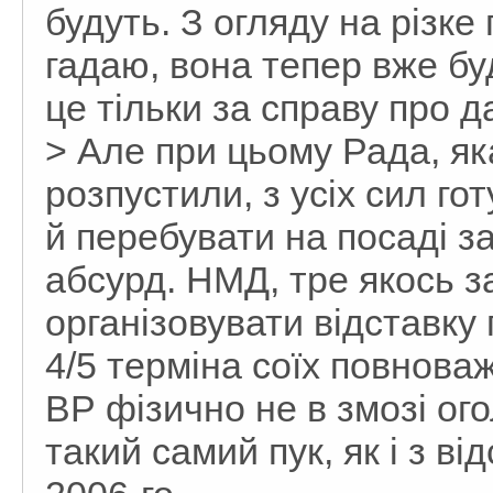
будуть. З огляду на різке
гадаю, вона тепер вже буд
це тільки за справу про д
> Але при цьому Рада, як
розпустили, з усіх сил го
й перебувати на посаді з
абсурд. НМД, тре якось 
організовувати відставку
4/5 терміна соїх повнова
ВР фізично не в змозі ог
такий самий пук, як і з в