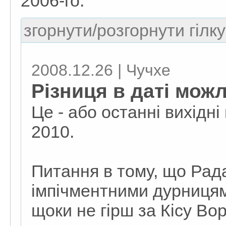
2006-го.
згорнути/розгорнути гілку
2008.12.26 | Чучхе
Різниця в даті мож
Це - або останні вихідні
2010.
Питання в тому, що Рад
імпічментними дурниця
щоки не гірш за Кісу Во