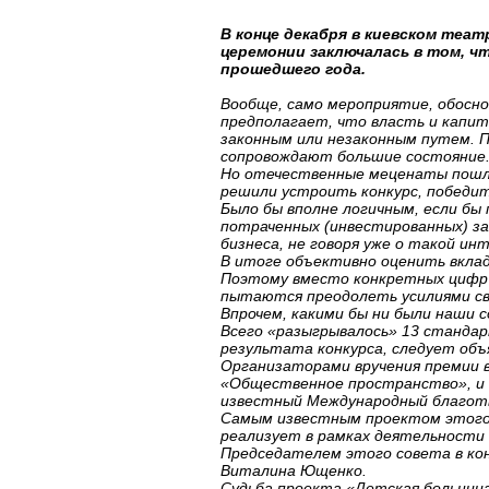
В конце декабря в киевском теат
церемонии заключалась в том, 
прошедшего года.
Вообще, само мероприятие, обосн
предполагает, что власть и капи
законным или незаконным путем. П
сопровождают большие состояние. 
Но отечественные меценаты пошли
решили устроить конкурс, победи
Было бы вполне логичным, если бы
потраченных (инвестированных) за
бизнеса, не говоря уже о такой и
В итоге объективно оценить вклад
Поэтому вместо конкретных цифр и
пытаются преодолеть усилиями св
Впрочем, какими бы ни были наши 
Всего «разыгрывалось» 13 стандар
результата конкурса, следует объ
Организаторами вручения премии 
«Общественное пространство», и 
известный Международный благотв
Самым известным проектом этого 
реализует в рамках деятельности
Председателем этого совета в кон
Виталина Ющенко.
Судьба проекта «Детская больница