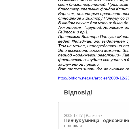
свет благотворителей. Пригласив
благотворительных фондов Клинто
Впрочем, некоторые организаторы 
отношение к Виктору Пинчуку со с
В любом случае для многих было б
Ахметовым, Тарутой, Яценюком ил
Гейтсом и пр.).
Программа Виктора Пинчука «Колис
ведет Фельдман, или выделением с
Тем не менее, непосредственно пе
Это выглядело весьма комично. Зя
период «оранжевой революции» Кат
фактически вынудили вступить в до
заслуженной премии.
Вот только знать бы, во сколько 
http://obkom.net.ua/articles/2008-12/2
Відповіді
2008.12.27 | Panzernik
Пинчук умница - однозначн
погорели.