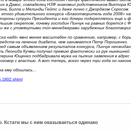
 их в Давос, совладелец НЗФ знакомил родственников Виктора
на, Билла и Мелинды Гейтс и даже лично с Джорджом Соросом.
этого удивительного конкурса «Благотворитель года 2008» на
тороны супруги Президента и его дочери подкреплялось еще и ф
ольшим секретом, почему господин Пинчук на равных борется с 
и же с упомянутыми топ-менеджерами зарубежных благотвори
ка надії» явно менее масштабен по сравнению, например, с бо
редств на лечение диабета, чем занимается Петр Порошенко.
ред самым объявлением результатов конкурса, Пинчук неожидан
ть Леонида Кучмы получал премию фактически из рук нынешней п
ерина Ющенко подбадривала мужа на пылкие заявления в адрес 
говор с властью. А вот теперь, всего через три года он након
она ему обошлась…
5.1802.shtml
о. Кстати мы с ним оказываеться одинако