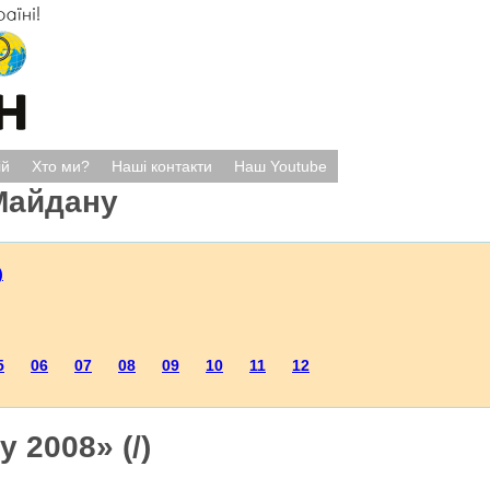
ій
Хто ми?
Наші контакти
Наш Youtube
Майдану
)
5
06
07
08
09
10
11
12
 2008» (/)