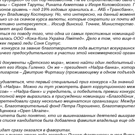
ы – Сергея Таруты, Рината Ахметова и Игоря Коломойского. Пр
ионов гривень – под 19% годовых хранились в… АКБ «Трансбанк»
у» Владимиру Костерину. Но, что интересно, на данный момен
ько из-за скачков курса валюты, которые сократили их почти вд
активно интересуется… Иосиф Винский. Точнее, Министерство 
кет акций банка.
ься по поводу того, что одна из самых престижных номинаций к
талась ООО «Кока-Кола Україна Лімітед». Дело в том, что вице
жек первой леди Соня Соутус.
онкурса за звание благотворителя года выступал всеукраинс
ничего предосудительного в участии этой некоммерческой орган
ый документы «Детского мира», можно найти один любопытный 
яет его Игорь Гиленко. Он же – президент «Надра-банка», кото
олигархов – Дмитрию Фирташу (проживающему в одном подъез
 удивляться, что первый специальный приз конкурса «За значний
 КБ «Надра». Можно ли тут усмотреть факт коррупционного меж
ов» – «Надра-банк» и учредитель, и победитель премии конкурс
полной мере выразилась в присуждении номинации «Благодійник 
 претендовали сразу несколько меценатских организации: Меж
а», Благотворительный фонд Петра Порошенко, Благотворител
ценюка «Open Ukraine».
омитета было понятно, кто из вышеназванных деятелей выиграе
в списке кандидатов была добавлена фамилия владельца еще од
идат сразу оказался в фаворитах.
то в январе этого года господин Пинчук фактически вывел Вит