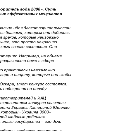
воритель года 2008». Суть
амых эффективных меценатов
ачально идея благотворительности
я благами, которых они добились
я грехов, которые неизбежно
чнее, это просто некрасиво.
ками своего состояния. Они
ритериях. Например, на объеме
прозрачности даже в сфере
ло практически невозможно.
горе и нищету, которые они якобы
Оскара, этот конкурс состоялся.
ь подозрения по поводу
благотворителей и ИАЦ
окровителем конкурса является
дента Украины Катериной Ющенко.
 который «Украина 3000»
рей любовью ребенка».
главы государства – его дочь
обраны средства населения, а