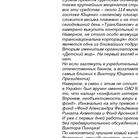
также крупнейших меценатов стран
все эти средства – около 114 милл
госпоже Ющенко «зеленому олигарх
сложится весьма плачевно и не тол
сегодняшний день «Трансбанком» 
намерено выкупить контрольный па
Наверное, не стоит особо возмущат
транснаціональна корпорація» дос
является одна из ближайших подру
Вторым именитым организатором к
«Детский мир». На первый взгляд 
нет.
Но если заглянуть в учредительн
отечественных банков, а возглавл
самых близких к Виктору Ющенко 
Президента).
Наверное, в связи с этим не стоит
в Україні» был вручен именно ОАО
то, что налицо «конфликт интерес
Впрочем, необъективность жюри в 
фонд». Изначально на эту премию
фонд «Фонд Александра Фельдман
Рината Ахметова и Фонд Арсения Я
И уже с первых дней работы оргк
без предварительного обсуждения 
Виктора Пинчука!
По непонятной причине новый канд
Возможно, это объяснялось тем, ч