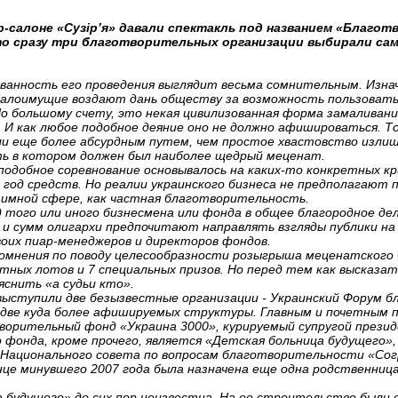
р-салоне «Сузір’я» давали спектакль под названием «Благот
что сразу три благотворительных организации выбирали с
ованность его проведения выглядит весьма сомнительным. Изн
талоимущие воздают дань обществу за возможность пользоватьс
о большому счету, это некая цивилизованная форма замаливани
И как любое подобное деяние оно не должно афишироваться. То
 еще более абсурдным путем, чем простое хвастовство излиш
ть в котором должен был наиболее щедрый меценат.
 подобное соревнование основывалось на каких-то конкретных к
 год средств. Но реалии украинского бизнеса не предполагают 
нтимной сфере, как частная благотворительность.
 того или иного бизнесмена или фонда в общее благородное де
 сумм олигархи предпочитают направлять взгляды публики на 
оих пиар-менеджеров и директоров фондов.
сомнения по поводу целесообразности розыгрыша меценатского 
тных лотов и 7 специальных призов. Но перед тем как высказат
яснить «а судьи кто».
выступили две безызвестные организации - Украинский Форум 
две куда более афишируемых структуры. Главным и почетным п
орительный фонд «Украина 3000», курируемый супругой прези
фонда, кроме прочего, является «Детская больница будущего»,
 Национального совета по вопросам благотворительности «Сог
це минувшего 2007 года была назначена еще одна родственница 
 будущего» до сих пор неизвестна. На ее строительство были с