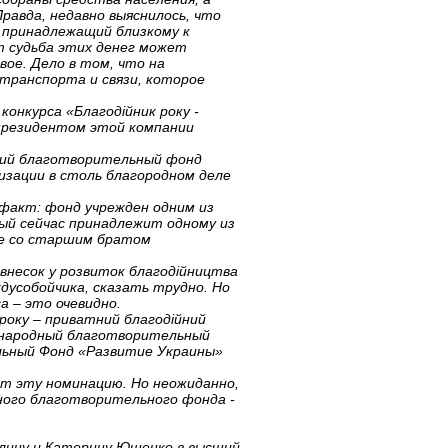
авда, недавно выяснилось, что
, принадлежащий близкому к
т судьба этих денег может
вое. Дело в том, что на
транспорта и связи, которое
онкурса «Благодійник року -
-президентом этой компании
кий благотворительный фонд
изации в столь благородном деле
факт: фонд учрежден одним из
рый сейчас принадлежит одному из
де со старшим братом
 внесок у розвиток благодійництва
дусобойчика, сказать трудно. Но
а – это очевидно.
року – приватний благодійний
дународный благотворительный
ьный Фонд «Развитие Украины»
т эту номинацию. Но неожиданно,
ного благотворительного фонда -
алину и Катерину Ющенко в высший