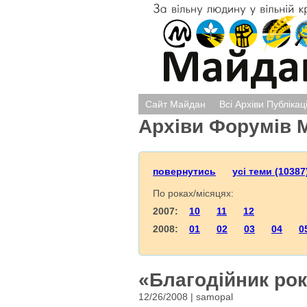
Сайт Майдан
Всі Архіви Публікац
Архіви Форумів 
повернутись
усі теми (10387
По роках/місяцях:
2007:
10
11
12
2008:
01
02
03
04
0
«Благодійник року
12/26/2008 | samopal