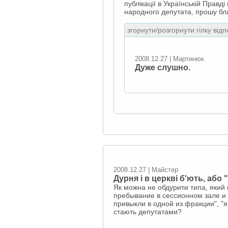
публікації в Українській Правд
народного депутата, прошу бл
згорнути/розгорнути гілку відп
2008.12.27 | Мартинюк
Дуже слушно.
2008.12.27 | Майстер
Дурня і в церкві б'ють, або
Як можна не обдурити типа, який
пребывание в сессионном зале и г
привыкли в одной из фракции", "я
стають депутатами?