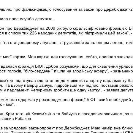
аявляє, про фальсифікацію голосування за закон про Держбюджет-2
нила прес-служба депутата.
акон про Держбюджет на 2009 рік було сфальсифіковано фракцією БЮ
я в списку тих 226 народних депутатів, які підтримали цей закон", - 
 "на стаціонарному лікуванні в Трускавці із запаленням легень, том
т моєї картки. Моя картка для голосування, себто, оригінал знаходит
 вдалася фракція БЮТ. Добре розуміючи, що для схвалення урядов
сті голосів, "біло-сердечні" пішли на злодійську аферу", - зазначено 
жем’якін підготував клопотання до керівника апарату парламенту В
ня. На цьому папірці Зайчук, підробивши мій підпис, поставив резол
 у парламенті Чепурному зробити ще одну картку", - заявив депута
ожем’якін одержав у розпорядження фракції БЮТ такий необхідний 
- мій".
ан. Крім того, дії Кожем’якіна та Зайчука є посадовим злочином, за
 заявив Рибаков.
ав за урядовий законопроект про Держбюджет. Маю намір вже ближ
чука. Також мною буде підготовлено запит до Генпрокуратури і СБУ 