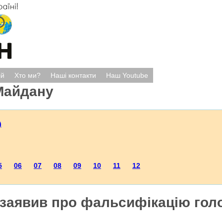
ій
Хто ми?
Наші контакти
Наш Youtube
Майдану
)
5
06
07
08
09
10
11
12
 заявив про фальсифікацію гол