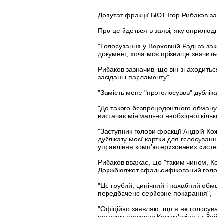
Депутат фракції БЮТ Ігор Рибаков з
Про це йдеться в заяві, яку оприлюд
"Голосування у Верховній Раді за з
документ, хоча моє прізвище значитьс
Рибаков зазначив, що він знаходиться
засіданні парламенту".
"Замість мене "проголосував" дубліка
"До такого безпрецедентного обману
вистачає мінімально необхідної кілько
"Заступник голови фракції Андрій Ко
дублікату моєї картки для голосуван
управління комп’ютеризованих систем
Рибаков вважає, що "таким чином, К
Держбюджет сфальсифікований голос 
"Це грубий, цинічний і нахабний обм
передбачено серйозне покарання", -
"Офіційно заявляю, що я не голосув
позовом стосовно Кожем’якіна та Зай