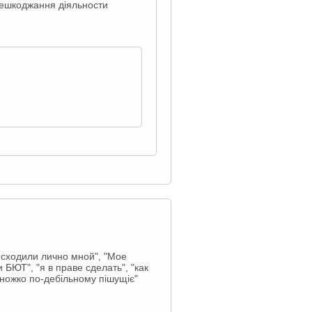
перешкоджання діяльности
исходили лично мной", "Мое
БЮТ", "я в праве сделать", "как
множко по-дебільному пішущіє"