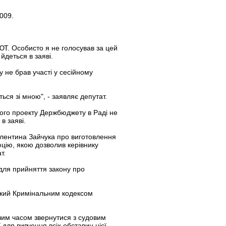
009.
Т. Особисто я не голосував за цей
йдеться в заяві.
у не брав участі у сесійному
ься зі мною", - заявляє депутат.
ого проекту Держбюджету в Раді не
в заяві.
алентина Зайчука про виготовлення
юцію, якою дозволив керівнику
т.
для прийняття закону про
 який Кримінальним кодексом
чим часом звернутися з судовим
для вивчення всіх обставин цієї