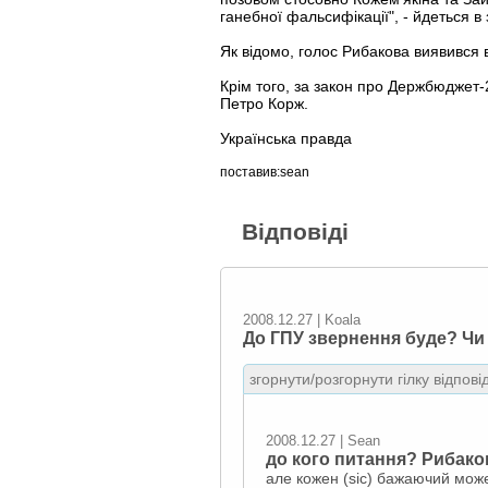
ганебної фальсифікації", - йдеться в 
Як відомо, голос Рибакова виявився 
Крім того, за закон про Держбюджет-
Петро Корж.
Українська правда
поставив:sean
Відповіді
2008.12.27 | Koala
До ГПУ звернення буде? Чи
згорнути/розгорнути гілку відпові
2008.12.27 | Sean
до кого питання? Рибако
але кожен (sic) бажаючий може