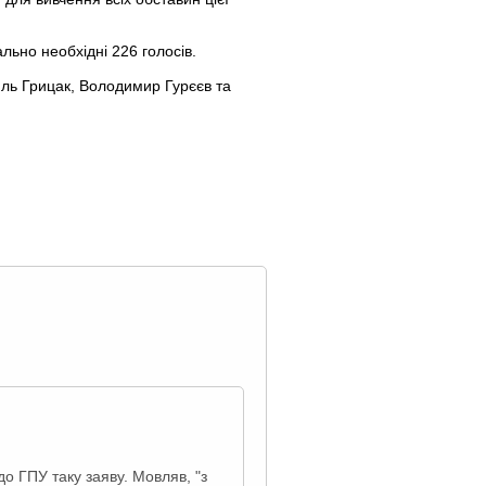
льно необхідні 226 голосів.
иль Грицак, Володимир Гурєєв та
о ГПУ таку заяву. Мовляв, "з