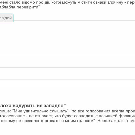
і мені стало відомо про дії, котрі можуть містити ознаки злочину - 
аблабла перевірити"
овідей
 "лоха надурить не западло".
 пише: "Мне удивительно слышать", "то все голосования всегда про
олосование - не означает, что будут совпадать с позицией фракции 
 никому не позволю торговаться моим голосом". Невже аж такі "нє