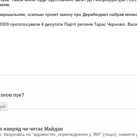
заяві.
вирішальним, оскільки проект закону про Держбюджет набрав мініма
2009 проголосували 4 депутати Партії регіонів Тарас Чорновіл, Вас
 знов пук?
дей
в навряд чи читає Майдан
, базуючись на "відомостях, оприлюднених у ЗМІ" (тощо), наваяти д