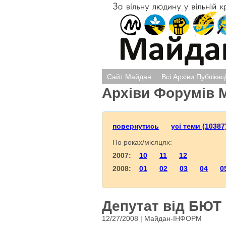
Сайт Майдан
Всі Архіви Публікац
Архіви Форумів 
повернутись
усі теми (10387
По роках/місяцях:
2007:
10
11
12
2008:
01
02
03
04
0
Депутат від БЮТ
12/27/2008 | Майдан-ІНФОРМ