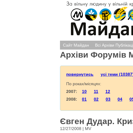
Сайт Майдан
Всі Архіви Публікац
Архіви Форумів 
повернутись
усі теми (10387
По роках/місяцях:
2007:
10
11
12
2008:
01
02
03
04
0
Євген Дудар. Кри
12/27/2008 | MV