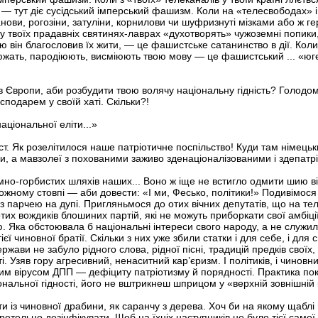
їв — тут діє сусідський імперський фашизм. Коли на «телесвободах»
и, рогозіни, затуліни, корнилови чи шуфризнуті мізками або ж гер
у твоїх прадавніх святинях-лаврах «духотворять» чужоземні попик
ю він благословив їх жити, — це фашистське сатанинство в дії. Коли
жать, пародіюють, висміюють твою мову — це фашистський ... «юге
в Європи, аби розбудити твою волячу національну гідність? Голодомо
подарем у своїй хаті. Скільки?!
аціональної еліти...»
ст. Як розелітилося наше патріотичне поспільство! Куди там німец
аци, а мавзолеї з похованими заживо зденаціоналізованими і здепатр
но-горбистих шляхів наших... Воно ж іще не встигло одмити шию в
ожному стовпі — аби довести: «І ми, Фесько, політики!» Подивімося 
 із парчею на дупі. Пригляньмося до отих вічних депутатів, що на т
отих вождиків блошиних партій, які не можуть приборкати свої амбіці
ю. Яка обстоювала б національні інтереси свого народу, а не служ
ї чиновної братії. Скільки з них уже збили статки і для себе, і для 
ави не забуло рідного слова, рідної пісні, традицій предків своїх
і. Узяв гору агресивний, ненаситний кар’єризм. І політиків, і чиновн
ним вірусом ДПП — дефіциту патріотизму й порядності. Практика п
ональної гідності, його не вштрикнеш шприцом у «верхній зовнішній
ти із чиновної драбини, як саранчу з дерева. Хоч би на якому щабл
 ретельно дезінфікувати. Щоб на їхніх наступників не було тієї самої 