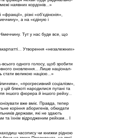
межі наявних кордонів...»
 «фракції», різні «об’єдінєнія»,
меччину», а на «єдіную і
імеччину. Тут у нас буде все, що
Закарпатті... Утворення «незалежних»
а-всього одного голосу, щоб зробити
вного оновлення... Лише націонал-
ь стати великою нацією...»
обличчям», «прогресивний соціалізм»,
 у цій блекоті народилися путані та
для іншого фюрера й іншого рейху...
онізувати вже вміє. Правда, тепер
льне коріння аборигенів, обкидати
льників держави, які не здають
 та їхнім відродженим рейхам... І
 знаходиш часопису чи книжки рідною
я бруд на твого Президента, на твої