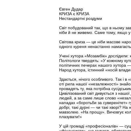
Євген Дудар
КРИЗА є КРИЗА
Нестандартні роздуми
Світ побудований так, що в ньому за
ніби й не живемо. Саме тому, якщо у
Світова криза — це ніби масове народ
одного куреня ненастанно намагаєть
Учені хутора «Мозамбік» дослідили: к
Політологи твердять: «У кожному куто
політичних печерах нашого хутора — 
Народ хутора, істинний «носій влади
Здається, нічого особливого. Так і в 
оті рила нашої «незалежності» знайом
провадять ту, яка потрібна сусідськи
Цивілізований світ дивується з нашої
людей, а за саме лише слово «незал
нападах «боротьби за суверенітет» г
добрі, такі дурні — чи такі хворі? Н
мавзолею. «На прощу». Вичовгує колін
плазувати!»
У цій громаді «професіоналів» — суц
«фінансисти», що годують обивателя 