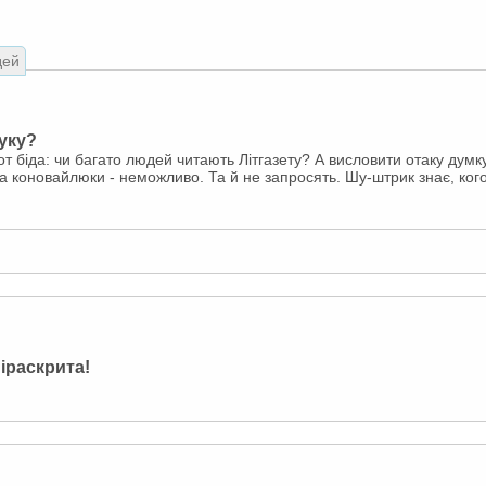
дей
уку?
от біда: чи багато людей читають Літгазету? А висловити отаку думк
та коновайлюки - неможливо. Та й не запросять. Шу-штрик знає, ког
іраскрита!