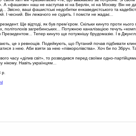
». А «фашизм» наш не наступав ні на Берлін, ні на Москву. Він не да
.. Звісно, ваші фашистські недобитки енкаведистського та кадебіст
й. І чесний. Він лежачого не судить. І помсти не жадає...
езидент. Ще відтоді, як був прем’єром. Скільки кинуто проти ньог
их, політолохів загребинських... Потужною каналізацією течуть «комп
в Президентом... Тепер кинуто ще потужнішу брудомазію. І в Джунгл
ають, це з ревнощів. Подейкують, що Путаний почав підбивати кли
атися з нею. Аби взяти за нею «півкоролівства». Хоч би по Збруч. Т
свого часу «ділив світ», то розводився перед своїми одно-партійцями,
 нікому. Навіть українцям...
 р.
ml