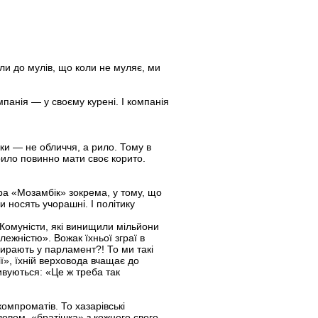
ли до мулів, що коли не муляє, ми
мпанія — у своєму курені. І компанія
ики — не обличчя, а рило. Тому в
рило повинно мати своє корито.
тора «Мозамбік» зокрема, у тому, що
и носять учорашні. І політику
 Комуністи, які винищили мільйони
жністю». Вожак їхньої зграї в
бирають у парламент?! То ми такі
ії», їхній верховода вчащає до
дивуються: «Це ж треба так
омпроматів. То хазарівські
овом, «братішка» з кожного свого