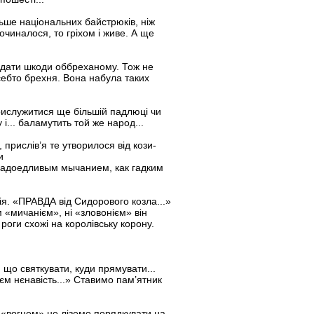
ьше національних байстрюків, ніж
очиналося, то гріхом і живе. А ще
вдати шкоди оббреханому. Тож не
ебто брехня. Вона набула таких
рислужитися ще більшій падлюці чи
 і... баламутить той же народ...
прислів’я те утворилося від кози-
и
надоедливым мычанием, как гадким
ія. «ПРАВДА від Сидорового козла...»
м «мичанієм», ні «зловонієм» він
роги схожі на королівську корону.
що святкувати, куди прямувати...
м нєнавість...» Ставимо пам’ятник
м «вогнем» не ліземо порядкувати на