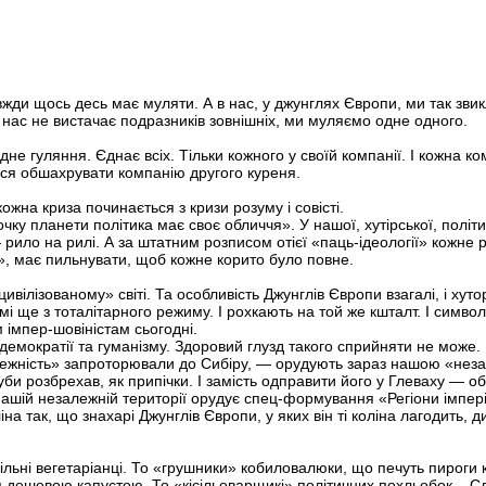
вжди щось десь має муляти. А в нас, у джунглях Європи, ми так звик
 нас не вистачає подразників зовнішніх, ми муляємо одне одного.
не гуляння. Єднає всіх. Тільки кожного у своїй компанії. І кожна ко
ся обшахрувати компанію другого куреня.
ожна криза починається з кризи розуму і совісті.
чку планети політика має своє обличчя». У нашої, хутірської, політ
рило на рилі. А за штатним розписом отієї «паць-ідеології» кожне 
», має пильнувати, щоб кожне корито було повне.
«цивілізованому» світі. Та особливість Джунглів Європи взагалі, і ху
і ще з тоталітарного режиму. І рохкають на той же кшталт. І символ
м імпер-шовіністам сьогодні.
 демократії та гуманізму. Здоровий глузд такого сприйняти не може.
ежність» запроторювали до Сибіру, — орудують зараз нашою «незале
уби розбрехав, як припічки. І замість одправити його у Глеваху — о
а нашій незалежній території орудує спец-формування «Регіони імпер
а так, що знахарі Джунглів Європи, у яких він ті коліна лагодить, 
ільні вегетаріанці. То «грушники» кобиловалюки, що печуть пироги к
дешевою капустою. То «кісільоварщикі» політичних похльобок... Сл