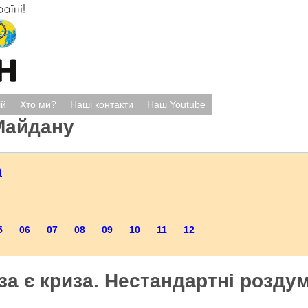
ій
Хто ми?
Наші контакти
Наш Youtube
Майдану
)
5
06
07
08
09
10
11
12
за є криза. Нестандартні роздум