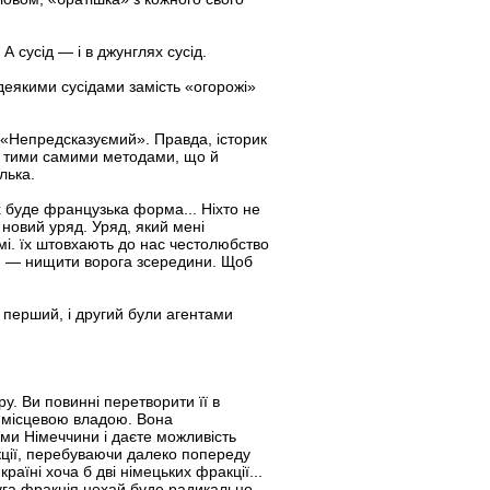
А сусід — і в джунглях сусід.
 деякими сусідами замість «огорожі»
: «Непредсказуємий». Правда, історик
іє тими самими методами, що й
лька.
 буде французька форма... Ніхто не
 новий уряд. Уряд, який мені
амі. їх штовхають до нас честолюбство
егія — нищити ворога зсередини. Щоб
 перший, і другий були агентами
у. Ви повинні перетворити її в
 з місцевою владою. Вона
ми Німеччини і даєте можливість
акції, перебуваючи далеко попереду
раїні хоча б дві німецьких фракції...
Друга фракція нехай буде радикально-