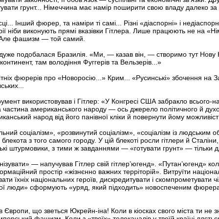
увати грунт... Німеччина має намір поширити свою владу далеко за 
ці... Інший фюрер, та наміри ті самі... Різні «діаспорні» і недіаспорні
орії ніби виконують прямі вказівки Гітлера. Лише працюють не на «Ні
 Але фашизм — той самий.
дуже подобалася Бразилія. «Ми, — казав він, — створимо тут Нову Н
онтинент, там володіння Фуггерів та Вельзерів...»
ітніх фюрерів про «Новоросію...» Крим... «Русинські» збочення на 
ських...
румент використовував і Гітлер: «У Конгресі США забракло всього-н
а частина американського народу — ось джерело політичного й духо
иканський народ від його панівної кліки й повернути йому можливіст
льний соціалізм», «розвинутий соціалізм», «соціалізм із людським 
лекота з того самого городу. У цій блекоті росли гітлери й Сталіни,
рівські штурмовики, з тими ж завданнями — «готувати грунт» — тільки 
зувати» — напучував Гітлер свій гітлер’югенд». «Путан’югенд» кол
ормаційний простір «жізнєнно важних терріторій». Витруїти націона
вати їхніх національних героїв, дискредитувати і скомпрометувати чі
«свої люди» сформують «уряд, який підходить» новоспеченим фюрерам
ів Європи, що зветься Юкрейн-іна! Коли в кіосках свого міста ти не
мперський фашизм. Коли з «твоїх» телеканалів у твоїй країні ллєтьс