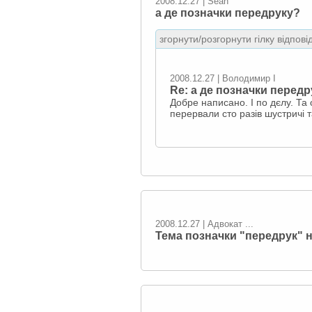
2008.12.27 | Sean
а де позначки передруку?
згорнути/розгорнути гілку відпові
2008.12.27 | Володимир I
Re: а де позначки передр
Добре написано. І по дєлу. Та 
перервали сто разів шустричі 
2008.12.27 | Адвокат ...
Тема позначки "передрук" н