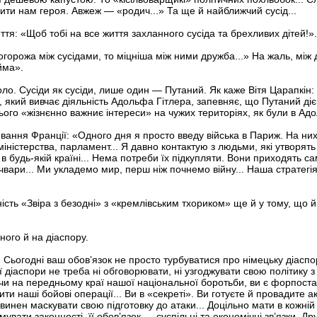
ити нам героя. Авжеж — «родич...» Та ще й найближчий сусід...
тя: «Щоб тобі на все життя захланного сусіда та брехливих дітей!». 
огорожа між сусідами, то міцніша між ними дружба...» На жаль, між
йма».
коло. Сусіди як сусіди, лише один — Путаний. Як каже Вітя Царапкін
 який вивчає діяльність Адольфа Гітлера, запевняє, що Путаний д
нього «жізнєнно важниє інтереси» на чужих територіях, як були в Адо
ання Франції: «Одного дня я просто введу війська в Париж. На них
міністерства, парламент... Я давно контактую з людьми, які утворять
 в будь-якій країні... Нема потреби їх підкупляти. Вони приходять с
йні чвари... Ми укладемо мир, перш ніж почнемо війну... Наша страт
сть «Звіра з безодні» з «кремлівським тхориком» ще й у тому, що й
ного й на діаспору.
Сьогодні ваш обов’язок не просто турбуватися про німецьку діаспор
ї діаспори не треба ні обговорювати, ні узгоджувати свою політику
чи на передньому краї нашої національної боротьби, ви є форпоста
ти наші бойові операції... Ви в «секреті». Ви готуєте й провадите 
винен маскувати свою підготовку до атаки... Доцільно мати в кожній к
увати законності, її обов’язок — суспільні та економічні зв’язки. 