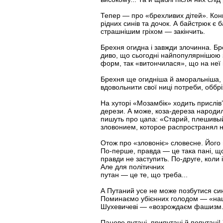
Тепер — про «брехливих дітей». Конк
рідних синів та дочок. А байстрюк є 
страшнішим гріхом — закінчить.
Брехня огидна і завжди злочинна. Б
диво, що сьогодні найпопулярнішою 
форм, так «витончилася», що на неї 
Брехня ще огидніша й аморальніша, к
вдовольнити свої ниці потреби, оббріху
На хуторі «Мозамбік» ходить прислів
дерези. А може, коза-дереза народил
пишуть про цапа: «Старий, плешивы
зловонием, которое распространял н
Отож про «зловоніє» словесне. Його 
По-перше, правда — це така пані, що 
правди не заступить. По-друге, коли 
Але для політичних
путан — це те, що треба...
А Путаний усе не може позбутися син
Поминаємо убієнних голодом — «наці
Шухевичеві — «возрождаєм фашизм.
Панове путані, припутані й попутані!