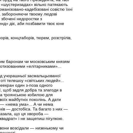
 і «шустеpизадах» вільно патякають
манізовано-кадебізовані совістю їхні
и, забороняючи твоєму людові
 збочені недоростки з
нд» діє, аби позбавити твоє юне
рів, концтаборів, тюрем, розстрілів,
ьким баронам чи московським князям
іотизованими «елітарниками»...
ід учорашньої засмальцьованої
оті телешоу «світських людей»...
елеекран один з-поза одного
ї, щоб задля добра та злагоди в
ила троянською кобилою для
своїх майбутніх поколінь. А дати
, — «нема ума»... А чи нема
иків — достобіса. Та багато з них —
оказала, що ця хвороба —
 квадрат» і не защепиш пігулкою.
і вони возсідали — низенькому чи
пошесті...