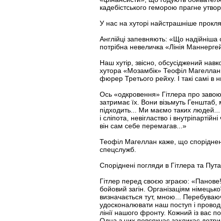
кадебістського геморою прагне утвор
У нас на хуторі найстрашніше проклят
Англійці запевняють: «Що надійніша 
потрібна невеличка «Лінія Маннерге
Наш хутір, звісно, обсусіджений нав
хутора «Мозамбік» Теофіл Магеллан,
фюрер Третього рейху. І такі самі в 
Ось «одкровення» Гітлера про завоюв
затримає їх. Вони візьмуть Генштаб, 
підходить... Ми маємо таких людей...
і сліпота, невігластво і внутріпарті
він сам себе перемагав...»
Теофіл Магеллан каже, що споріднені
спецслужб.
Споріднені погляди в Гітлера та Пута
Гітлер перед своєю зграєю: «Панове! 
бойовий загін. Організаціям німецько
визначається тут, мною... Перебуваю
удосконалювати наш поступ і проводи
лінії нашого фронту. Кожний із вас по
Одна з них повсякчас закликає дотрим