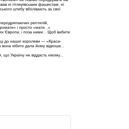
вав ні гітлерівським фашистам, ні
ського штибу вболівають за свої
о перодряпаючих рептилій,
ромати» і просто «мати...»
ях Європи, і поза ними... Щоб вибити
нці до нашої королеви — «Краси-
а вона нібито дала йому відкоша...
 що Україну не віддасть нікому...