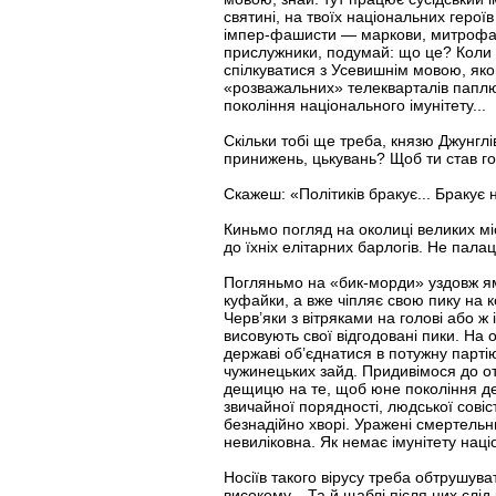
святині, на твоїх національних геро
імпер-фашисти — маркови, митрофанов
прислужники, подумай: що це? Коли 
спілкуватися з Усевишнім мовою, яко
«розважальних» телекварталів паплю
покоління національного імунітету...
Скільки тобі ще треба, князю Джунглі
принижень, цькувань? Щоб ти став гос
Скажеш: «Політиків бракує... Бракує н
Киньмо погляд на околиці великих мі
до їхніх елітарних барлогів. Не пал
Погляньмо на «бик-морди» уздовж ям
куфайки, а вже чіпляє свою пику на к
Черв’яки з вітряками на голові або ж
висовують свої відгодовані пики. На 
державі об’єднатися в потужну парті
чужинецьких зайд. Придивімося до отіє
дещицю на те, щоб юне покоління держ
звичайної порядності, людської совіст
безнадійно хворі. Уражені смертель
невиліковна. Як немає імунітету наці
Носіїв такого вірусу треба обтрушува
високому... Та й щаблі після них слід