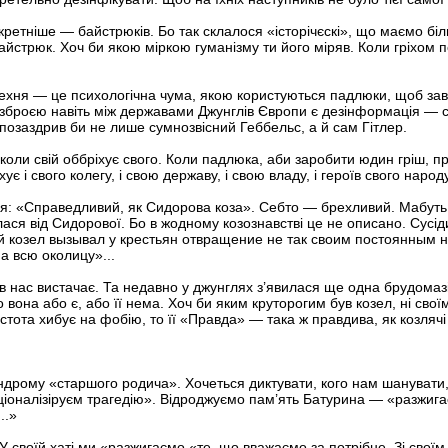
ретніше — байстрюків. Бо так склалося «історічєскі», що маємо біл
байстрюк. Хоч би якою міркою гуманізму ти його міряв. Коли гріхом п
рехня — це психологічна чума, якою користуються падлюки, щоб за
зброєю навіть між державами Джунглів Європи є дезінформація — с
позаздрив би не лише сумнозвісний Геббельс, а й сам Гітлер.
оли свій оббріхує свого. Коли падлюка, аби заробити юдин гріш, п
є і свого колегу, і свою державу, і свою владу, і героїв свого народу
’я: «Справедливий, як Сидорова коза». Себто — брехливий. Мабуть, 
ася від Сидорової. Бо в жодному козознавстві це не описано. Сусід
й козел вызывал у крестьян отвращение не так своим постоянным 
а всю околицу»...
в нас вистачає. Та недавно у джунглях з’явилася ще одна брудомаз
вона або є, або її нема. Хоч би яким круторогим був козел, ні свої
істота хибує на фобію, то її «Правда» — така ж правдива, як козлячі 
дрому «старшого родича». Хочеться диктувати, кого нам шанувати, 
оналізіруєм трагедію». Відроджуємо пам’ять Батурина — «разжигає
..»
 У своїй хаті ми «разжигаємо «те, що вважаємо за потрібне. Зі свої