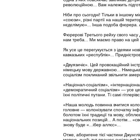
революційною... Вам належить підгот
Ніби про сьогодні! Тільки в іншому міс
«союзи», різні партії на нашій терит
нєдєлімую»... Інша подоба фюрера.
Фюрерові Третього рейху свого часу 
нам треба... Ми маємо право на цей к
Як усе це перегукується з ідеями нов
кавказьких «республік»... Придністров
«Двуязичіє». Цей провокаційний інст
німецьку мову державною... Німецьк
соціалізм покликаний звільнити амер
«Націонал-соціалізм», «інтернаціона
«демократичний соціалізм» — усе це б
їхні політичні путани. Ті самі гітле
«Наша молодь повинна вчитися колоні
головне — колонізувати спочатку інф
болотом їхні традиції та мову, обплю
національних позицій... А потім... 
знову буде «...ібер аллєс»...
Отже, аборигене тієї частини Джунгл
мовою, знай: тут працює сусідський і