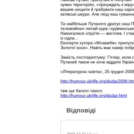
чужих територіях, «прінуждать к міру
вашим нищити й грабувати наш народ.
катівські шкури. Але люд наш гуманни
Та найбільше Путаного дратує наш Пр
телевізійних ляпай-курв і курвчинськ
Намагалися отруїти — вистояв. І ста
із сідла...
Експерти хутора «Мозамбік» припуск
Золотої коси». Навіть має намір побр
Замість постскриптуму: Гітлер, коли 
Путаний також не хоче віддати Україну
«Літературна газета», 25 грудня 2008
http://humour.ukrlife.org/dudar2008.ht
там ще багато такого
http://humour.ukrlife.org/dudar.html
Відповіді