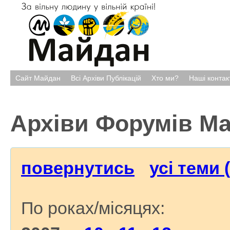
Сайт Майдан
Всі Архіви Публікацій
Хто ми?
Наші контак
Архіви Форумів М
повернутись
усі теми 
По роках/місяцях: