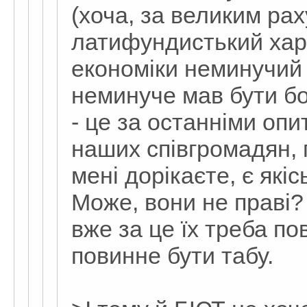
(хоча, за великим рах
латифундистький хара
економіки неминучий 
неминуче мав бути б
- це за останніми опи
наших співгромадян,
мені дорікаєте, є які
Може, вони не праві? 
вже за це їх треба по
повинне бути табу.