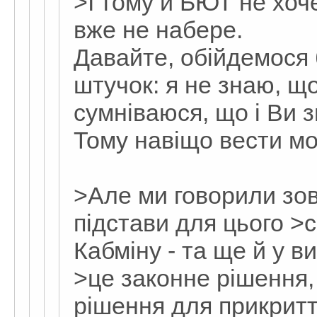
>І тому й БЮТ не хоч
вже не набере.
Давайте, обійдемося 
штучок: я не знаю, щ
сумніваюся, що і Ви 
Тому навіщо вести мо
>Але ми говорили зовс
підстави для цього >
Кабміну - та ще й у в
>це законне рішення, 
рішення для прикрит