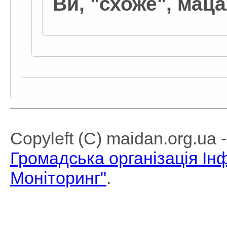
Ви, "схоже", мац
Copyleft (C) maidan.org.ua
Громадська організація І
Моніторинг"
.