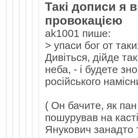
Такі дописи я 
провокацією
ak1001 пише:
> упаси бог от так
Дивіться, дійде т
неба, - і будете зн
російського намісн
( Он бачите, як па
пошурував на касті
Янукович занадто 