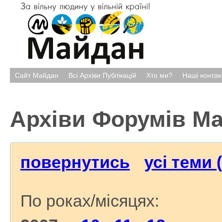
Сайт Майдан
Всі Архіви Публікацій
Хто ми?
Наші контак
Архіви Форумів М
повернутись
усі теми 
По роках/місяцях: