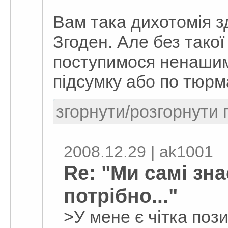
Вам така дихотомія 
Згоден. Але без такої
поступимося ненашим
підсумку або по тюрма
згорнути/розгорнути г
2008.12.29 | ak1001
Re: "Ми самі зн
потрібно..."
>У мене є чітка позиц