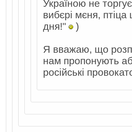
Україною не торгує,
вибєрі мєня, птіц
дня!"
)
Я вважаю, що розп
нам пропонують аб
російські провокат