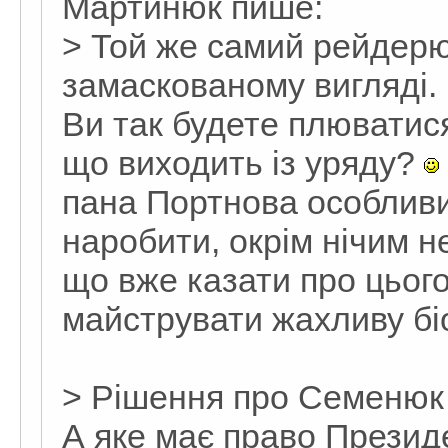
Мартинюк пише:
> Той же самий рейдерюш
замаскованому вигляді.
Ви так будете плюватис
що виходить із уряду?
пана Портнова особливих
наробити, окрім нічим н
що вже казати про цього
майструвати жахливу б
> Рішення про Семенюк
А яке має право Презид