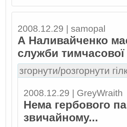
2008.12.29 | samopal
А Наливайченко ма
служби тимчасової
згорнути/розгорнути гіл
2008.12.29 | GreyWraith
Нема гербового па
звичайному...