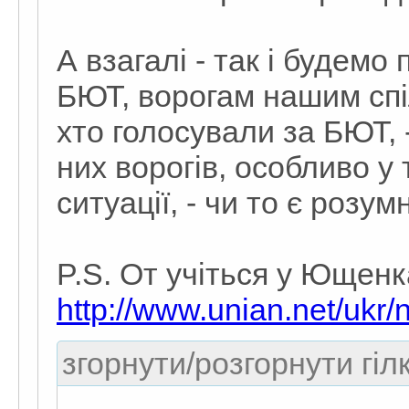
А взагалі - так і будем
БЮТ, ворогам нашим спі
хто голосували за БЮТ, 
них ворогів, особливо у 
ситуації, - чи то є розум
P.S. От учіться у Ющен
http://www.unian.net/ukr
згорнути/розгорнути гіл