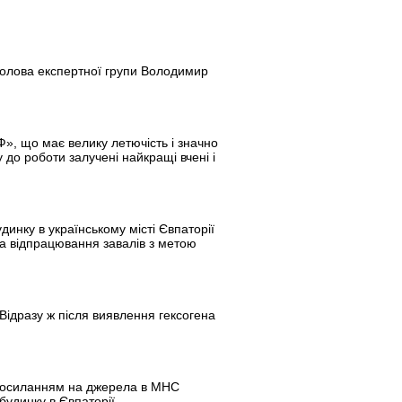
 голова експертної групи Володимир
Ф», що має велику летючість і значно
 до роботи залучені найкращі вчені і
динку в українському місті Євпаторії
ала відпрацювання завалів з метою
Відразу ж після виявлення гексогена
з посиланням на джерела в МНС
будинку в Євпаторії.