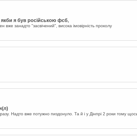
 якби я був російською фсб,
ген вже занадто "засвічений", висока імовірність проколу
и(л)
азу. Надто вже потужно пиздонуло. Та й і у Дінпрі 2 роки тому щось