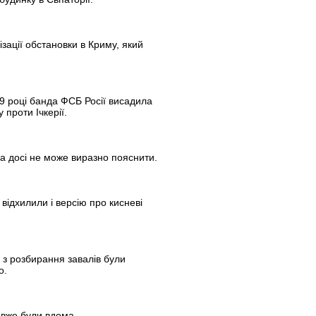
ізації обстановки в Криму, який
9 році банда ФСБ Росії висадила
 проти Ічкерії.
да досі не може виразно пояснити.
відхилили і версію про кисневі
 з розбирання завалів були
о.
й вже були вдома.