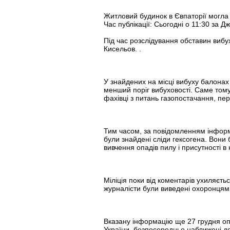
Житловий будинок в Євпаторії могла
Час публікації: Сьогодні о 11:30 за 
Під час розслідування обставин вибу
Кисельов. .
У знайдених на місці вибуху балонах 
менший поріг вибуховості. Саме тому,
фахівці з питань газопостачання, пе
Тим часом, за повідомленням інформац
були знайдені сліди гексогена. Вони 
вивчення опадів пилу і присутності в 
Міліція поки від коментарів ухиляєт
журналісти були виведені охоронцям
Вказану інформацію ще 27 грудня оп
України, безпосередньо наближені до 