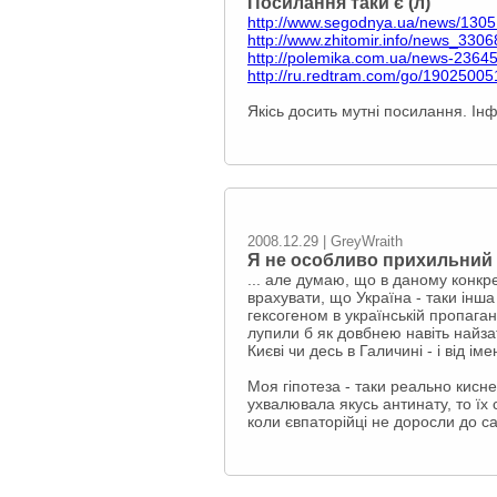
Посилання таки є (л)
http://www.segodnya.ua/news/1305
http://www.zhitomir.info/news_3306
http://polemika.com.ua/news-23645
http://ru.redtram.com/go/19025005
Якісь досить мутні посилання. І
2008.12.29 | GreyWraith
Я не особливо прихильний д
... але думаю, що в даному конкре
врахувати, що Україна - таки інша
гексогеном в українській пропага
лупили б як довбнею навіть найзат
Києві чи десь в Галичині - і від ім
Моя гіпотеза - таки реально кисне
ухвалювала якусь антинату, то їх
коли євпаторійці не доросли до 