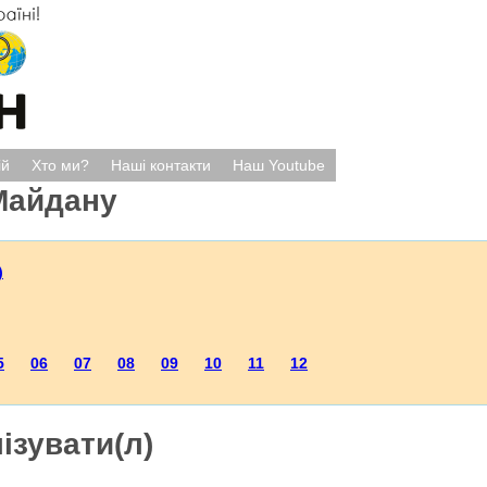
ій
Хто ми?
Наші контакти
Наш Youtube
Майдану
)
5
06
07
08
09
10
11
12
ізувати(л)