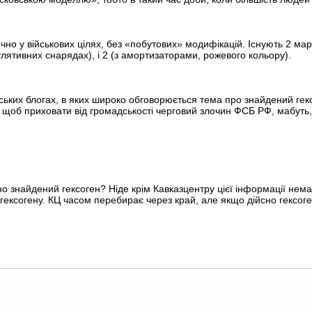
чно у військових цілях, без «побутових» модифікацій. Існують 2 ма
улятивних снарядах), і 2 (з амортизаторами, рожевого кольору).
їнських блогах, в яких широко обговорюється тема про знайдений ге
 щоб приховати від громадськості черговий злочин ФСБ РФ, мабуть
но знайдений гексоген? Ніде крім Кавказцентру цієї інформації нема
ексогену. КЦ часом перебирає через край, але якщо дійсно гексоген