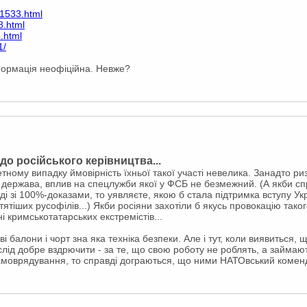
1533.html
8.html
.html
1/
нформація неофіційна. Невже?
о російського керівництва...
тному випадку ймовірність їхньої такої участі невелика. Занадто ри
 держава, вплив на спецлужби якої у ФСБ не безмежний. (А якби спра
нді зі 100%-доказами, то уявляєте, якою б стала підтримка вступу 
ятіших русофілів...) Якби росіяни захотіли б якусь провокацію тако
ені кримськотатарських екстремістів...
ві балони і чорт зна яка техніка безпеки. Але і тут, коли виявиться,
 слід добре вздрючити - за те, що свою роботу не роблять, а займаю
самоврядування, то справді дограються, що ними НАТОвський коменд