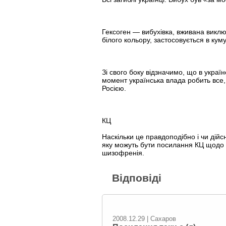
Гексоген — вибухівка, вживана виклю
білого кольору, застосовується в кум
Зі свого боку відзначимо, що в укра
момент українська влада робить все,
Росією.
КЦ
Наскільки це правдоподібно і чи дійс
яку можуть бути посилання КЦ щодо г
шизофренія.
Відповіді
2008.12.29 | Сахаров