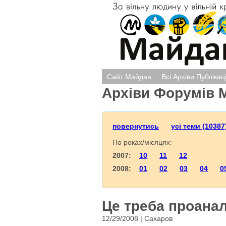
Сайт Майдан
Всі Архіви Публікац
Архіви Форумів 
повернутись
усі теми (10387
По роках/місяцях:
2007:
10
11
12
2008:
01
02
03
04
0
Це треба проанал
12/29/2008 | Сахаров