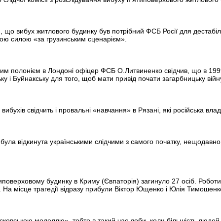
я, що вибух житлового будинку був потрібний ФСБ Росії для дестабіл
вою силою «за грузинським сценарієм».
им полонієм в Лондоні офіцер ФСБ О.Литвиненко свідчив, що в 199
ку і Буйнакську для того, щоб мати привід почати загарбницьку війну
ибухів свідчить і провальні «навчання» в Рязані, які російська вла
 була відкинута українськими слідчими з самого початку, нещодавно 
типоверховому будинку в Криму (Євпаторія) загинуло 27 осіб. Роботи
 На місце трагедії відразу прибули Віктор Ющенко і Юлія Тимошенк
московською моделлю», тобто в такий час доби, коли більшість люде