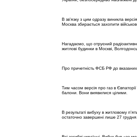
В зв'язку з цим одразу виникла версі
Москва збирається захопити військо
Нагадаємо, що отруєний радіоактивн
житлові будинки в Москві, Волгодонсь
Про причетність ФСБ РФ до вказаних в
Тим часом версія про газ в Євпаторії
балони. Вони виявилися цілими.
В результаті вибуху в житловому п'я
остаточно завершені лише 27 грудня.
Всі загиблі українці. Вибух був «за 