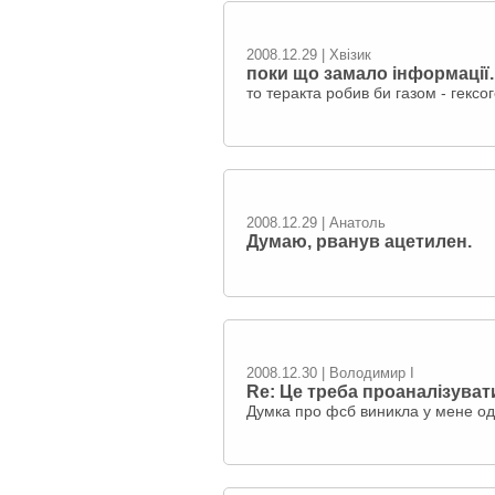
2008.12.29 | Хвізик
поки що замало інформації.
то теракта робив би газом - гексо
2008.12.29 | Анатоль
Думаю, рванув ацетилен.
2008.12.30 | Володимир I
Re: Це треба проаналізуват
Думка про фсб виникла у мене одр