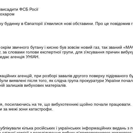
 висадити ФСБ Росії
Джохаром
ху будинку в Євпаторії з'явилися нові обставини. Про це повідомив
окрім звичного бутану і кисню був зовсім новий газ, так званий «МА
 за словами голови експертної групи, для з'ясування причин вибуху
редає агенція УНІАН.
ійних агенцій, при розборі завалів другого поверху підірваного бу
були виявлені після того, як слідча група прокуратури України поч
ній залишків вибухових матеріалів.
ься, посилаючись на те, що вибухотехникі щойно почали працювати. 
и за межі зони катастрофи.
ублікували кілька російських і українських інформаційних видань 
слідчої комісії з розслідування вибуху п'ятиповерхового житлового 