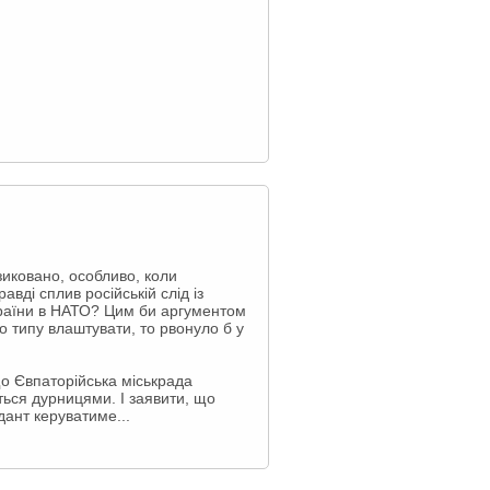
зиковано, особливо, коли
вді сплив російській слід із
України в НАТО? Цим би аргументом
го типу влаштувати, то рвонуло б у
 що Євпаторійська міськрада
ться дурницями. І заявити, що
ант керуватиме...