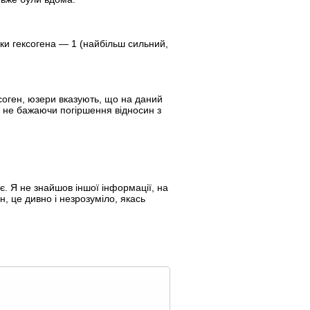
рки гексогена — 1 (найбільш сильний,
ксоген, юзери вказують, що на даний
, не бажаючи погіршення відносин з
є. Я не знайшов іншої інформації, на
, це дивно і незрозуміло, якась