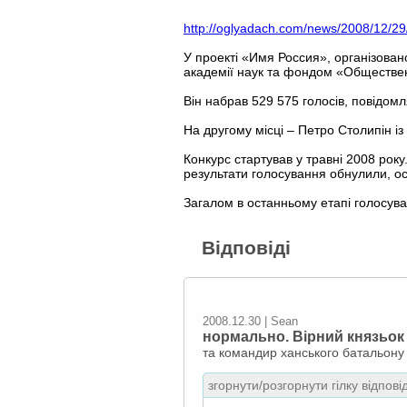
http://oglyadach.com/news/2008/12/2
У проекті «Имя Россия», організован
академії наук та фондом «Обществе
Він набрав 529 575 голосів, повідом
На другому місці – Петро Столипін із
Конкурс стартував у травні 2008 року
результати голосування обнулили, ос
Загалом в останньому етапі голосува
Відповіді
2008.12.30 | Sean
нормально. Вірний князьок
та командир ханського батальону 
згорнути/розгорнути гілку відпові