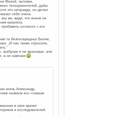
ни Михей, человек,
своих телохранителей, дабы
отя это неправда, он делал
выказал себя очень
 мы же, видя, что иначе не
 нам казалось
 прибавить согласно с его
тарам та безпосередньо Батию,
нема. „И нас также спросили,
ать.”
ю, грабунки я не враховую, але
и, а не навпаки
.
ан князь Александр,
сские назвали его «самым
уманная в свое время
ториков и исследователей.