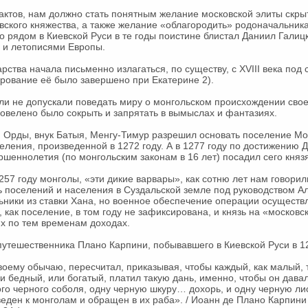
ктов, нам должно стать понятным желание московской элиты скры
ского княжества, а также желание «облагородить» родоначальник
о рядом в Киевской Руси в те годы поистине блистал Даниил Галиц
 и летописями Европы.
рства начала письменно излагаться, по существу, с XVIII века по
рование её было завершено при Екатерине 2).
и не допускали поведать миру о монгольском происхождении свое
 повелено было сокрыть и запрятать в вымыслах и фантазиях.
 Орды, внук Батыя, Менгу-Тимур разрешил основать поселение Мо
еления, произведенной в 1272 году. А в 1277 году по достижению
ршеннолетия (по монгольским законам в 16 лет) посадил сего князя
257 году монголы, «эти дикие варвары», как сотню лет нам говорил
 поселений и населения в Суздальской земле под руководством Ал
ники из ставки Хана, но военное обеспечение операции осуществ
 как поселение, в том году не зафиксирована, и князь на «московс
х по тем временам доходах.
утешественника Плано Карпини, побывавшего в Киевской Руси в 12
воему обычаю, пересчитал, приказывая, чтобы каждый, как малый, 
 бедный, или богатый, платил такую дань, именно, чтобы он дава
го черного соболя, одну черную шкуру… дохорь, и одну черную лис
тведен к монголам и обращен в их раба». / Иоанн де Плано Карпини