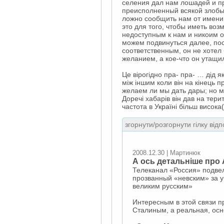
селения дал нам лошадей и пр
преисполненный всякой злобы 
ложно сообщить нам от имени 
это для того, чтобы иметь воз
недоступным к нам и никоим о
можем подвинуться далее, посу
соответственным, он не хотел
желанием, а кое-что он утащил
Це вірогідно пра- пра- … дід я
між іншим коли він на кінець п
желаем ли мы дать дары; но мы
Доречі хабарів він дав на тери
частота в Україні більш висок
згорнути/розгорнути гілку відп
2008.12.30 | Мартинюк
А ось детальніше про 
Телеканал «Россия» подвел
прозванный «невским» за у
великим русским»
Интересным в этой связи п
Сталиным, а реальная, осн