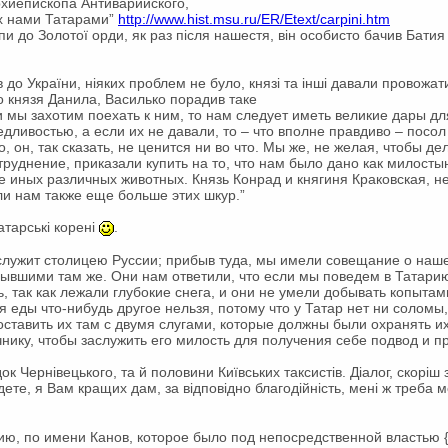
хиепископа Антиварийского,
х нами Татарами”
http://www.hist.msu.ru/ER/Etext/carpini.htm
пи до Золотої орди, як раз після нашестя, він особисто бачив Батия
в до України, ніяких проблем не було, князі та інші давали провожат
го князя Данила, Василько порадив таке
и мы захотим поехать к ним, то нам следует иметь великие дары для
дливостью, а если их не давали, то – что вполне правдиво – посол
о, он, так сказать, не ценится ни во что. Мы же, не желая, чтобы д
труднение, приказали купить на то, что нам было дано как милост
же иных различных животных. Князь Конрад и княгиня Краковская, н
ли нам также еще больше этих шкур.”
атарські корені
.
 служит столицею Руссии; прибыв туда, мы имели совещание о наш
ывшими там же. Они нам ответили, что если мы поведем в Татарию
ь, так как лежали глубокие снега, и они не умели добывать копыта
 еды что-нибудь другое нельзя, потому что у Татар нет ни соломы,
тавить их там с двумя слугами, которые должны были охранять их
нику, чтобы заслужить его милость для получения себе подвод и п
 Чернівецького, та й половини Київських таксистів. Діалог, скоріш з
оїдете, я Вам кращих дам, за відповідно благодійність, мені ж треб
ю, по имени Канов, которое было под непосредственной властью {