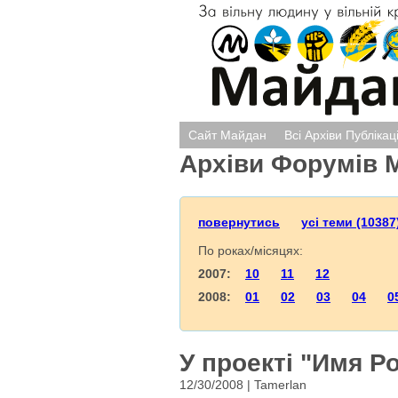
Сайт Майдан
Всі Архіви Публікац
Архіви Форумів 
повернутись
усі теми (10387
По роках/місяцях:
2007:
10
11
12
2008:
01
02
03
04
0
У проекті "Имя Р
12/30/2008 | Tamerlan