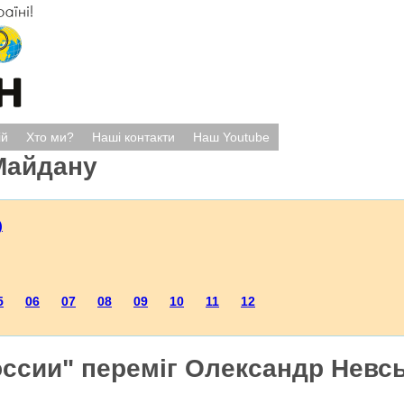
ій
Хто ми?
Наші контакти
Наш Youtube
Майдану
)
5
06
07
08
09
10
11
12
оссии" переміг Олександр Невсь