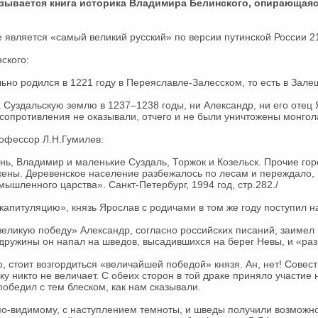
азывается книга историка Владимира Белинского, опирающаяс
е является «самый великий русский» по версии путинской России 2
ского:
но родился в 1221 году в Переяславле-Залесском, то есть в Зале
 Суздальскую землю в 1237–1238 годы, ни Александр, ни его отец
сопротивления не оказывали, отчего и не были уничтожены монгол
рофессор Л.Н.Гумилев:
ь, Владимир и маленькие Суздаль, Торжок и Козельск. Прочие гор
ены. Деревенское население разбежалось по лесам и переждало, 
ышленного царства». Санкт-Петербург, 1994 год, стр.282./
апитуляцию», князь Ярослав с родичами в том же году поступил н
еликую победу» Александр, согласно российских писаний, заимел 1
 дружины он напал на шведов, высадившихся на берег Невы, и «разб
, стоит возгордиться «величайшей победой» князя. Ан, нет! Совест
у никто не величает. С обеих сторон в той драке приняло участие 
победил с тем блеском, как нам сказывали.
о-видимому, с наступлением темноты, и шведы получили возможно