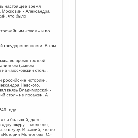
ть настоящее время
а Московии - Александра
кий, что было
д строжайшим «оком» и по
й государственности. В том
сква во время третьей
 Даниилом (сыном
 на «московский стол».
и российские историки,
ександра Невского.
лял князь Владимирский -
кий стол» не посажен. А
46 году:
так и большой, даже
л одну шкуру… медведя,
ью шкуру. И всякий, кто не
 «История Монголов». С.-