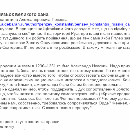
нязьок великого хана
нстантина Александровича Пензева
lib.aldebaran.ru/author/penzev_konstantin/penzev_konstantin_russkii_ca
 існувало. В принципі найцікавішим його доводом є те, що на відміну 
 заснували свої династії на території Русі, при владі після нашестя 
 тут дивного він робить порівняння, що це теж саме якби Гітлер з
ому він називає Золоту Орду фактично російською державою але при
а-Єкатерина ІІ”, не робить її не російською. В такому ж плані і цит
родским князем в 1236–1251 гг. был Александр Невский. Надо приз
того же Пайпса, очень плохо относятся к этому князю. По их мнени
ападное воинство вместо того, чтобы способствовать колонизации и
ало «американским национальным интересам в средневековье». Кон
ику, что и Ельцин, американцы были бы им безмерно довольны.
 не сделал ничего, чтобы поддержать… дух сопротивления Золото
а, чтобы назвать его политику самоотверженной» («Кризис средн
понятия. Казалось бы, чего так Феннел переживает? Что ему до наш
зачем нам, собственно, требовалось сопротивляться Орде? Феннел,
рде сопротивляться. С какого такого перепугу?
і росіян тут є частинка правди.
в книгу