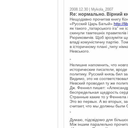
2008.12.30 | Mykola_2007
Re: нормально. Вірний к
Нещодавно прочитав книгу Ко
«Русский Царь Батый»
http://
як такого „татарського іга” не
скинули тамтешніх правителів і
Рюриковичів. Щоб зрозуміти що
владі комуністичну партію. Т
в історичному плані „типу німк
Невського.
“
Нелишне напомнить, что новго
исторические писатели, вроде 
политику. Русский князь бил з
Видимо, это не соответствов
Невский проводил ту же полит
Дж. Феннел пишет: «Александр
беспредельная щедрость сердц
Странные какие то у Феннела 
Это во первых. А во вторых, 
считает, что мы должны были О
„
Думаю, підсвідомо для більшост
Між іншим паралельно прочита