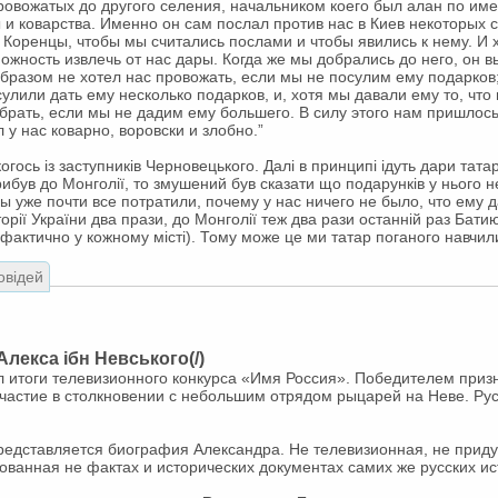
овожатых до другого селения, начальником коего был алан по име
и коварства. Именно он сам послал против нас в Киев некоторых 
Коренцы, чтобы мы считались послами и чтобы явились к нему. И х
можность извлечь от нас дары. Когда же мы добрались до него, он 
бразом не хотел нас провожать, если мы не посулим ему подарков;
лили дать ему несколько подарков, и, хотя мы давали ему то, что
 брать, если мы не дадим ему большего. В силу этого нам пришлось
 у нас коварно, воровски и злобно.”
когось із заступників Черновецького. Далі в принципі ідуть дари та
рибув до Монголії, то змушений був сказати що подарунків у нього 
 уже почти все потратили, почему у нас ничего не было, что ему д
торії України два прази, до Монголії теж два рази останній раз Бати
а(фактично у кожному місті). Тому може це ми татар поганого навчил
овідей
Алекса ібн Невського(/)
 итоги телевизионного конкурса «Имя Россия». Победителем призн
частие в столкновении с небольшим отрядом рыцарей на Неве. Ру
редставляется биография Александра. Не телевизионная, не прид
ованная не фактах и исторических документах самих же русских ис