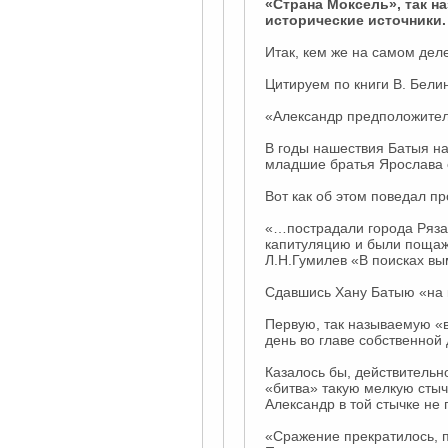
«Страна Моксель», так н
исторические источники.
Итак, кем же на самом дел
Цитируем по книги В. Белин
«Александр предположитель
В годы нашествия Батыя на
младшие братья Ярослава 
Вот как об этом поведал п
«…пострадали города Рязан
капитуляцию и были пощаж
Л.Н.Гумилев «В поисках вым
Сдавшись Хану Батыю «на к
Первую, так называемую «в
день во главе собственной
Казалось бы, действительно
«битва» такую мелкую стычк
Александр в той стычке не 
«Сражение прекратилось, п