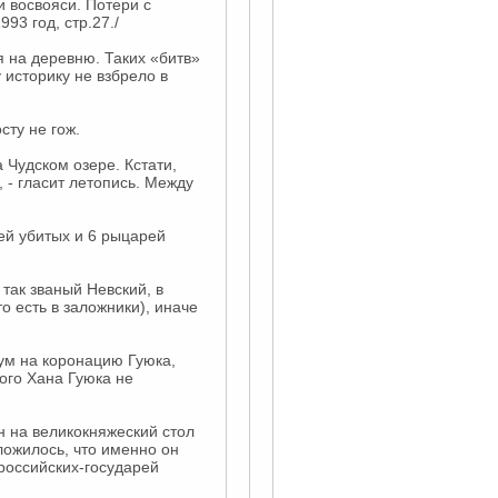
и восвояси. Потери с
93 год, стр.27./
я на деревню. Таких «битв»
 историку не взбрело в
сту не гож.
 Чудском озере. Кстати,
 - гласит летопись. Между
ей убитых и 6 рыцарей
 так званый Невский, в
о есть в заложники), иначе
рум на коронацию Гуюка,
кого Хана Гуюка не
ан на великокняжеский стол
ложилось, что именно он
российских-государей