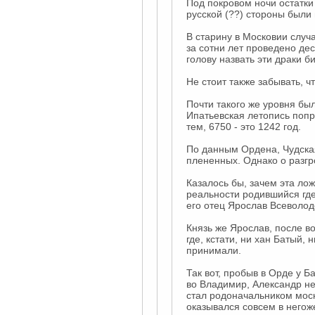
Под покровом ночи остатки 
русской (??) стороны были 
В старину в Московии случ
за сотни лет проведено дес
голову назвать эти драки б
Не стоит также забывать, ч
Почти такого же уровня бы
Ипатьевская летопись попр
тем, 6750 - это 1242 год.
По данным Ордена, Чудская
плененных. Однако о разгр
Казалось бы, зачем эта лож
реальности родившийся где-
его отец Ярослав Всеволод
Князь же Ярослав, после в
где, кстати, ни хан Батый,
принимали.
Так вот, пробыв в Орде у Б
во Владимир, Александр не
стал родоначальником моск
оказывался совсем в негож