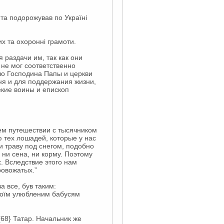
 та подорожував по Україні
их та охоронні грамоти.
 раздачи им, так как они
 не мог соответственно
ело Господина Папы и церкви
ыня и для поддержания жизни,
екие воины и епископ
ем путешествии с тысячником
 тех лошадей, которые у нас
ми траву под снегом, подобно
 ни сена, ни корму. Поэтому
. Вследствие этого нам
ровожатых.”
а все, був таким:
а моїм улюбленим бабусям
68} Татар. Начальник же