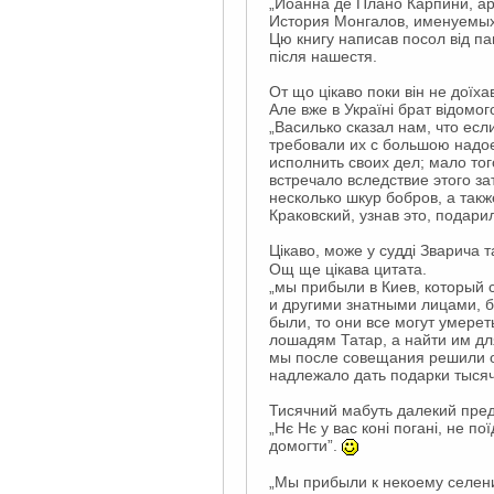
„Иоанна де Плано Карпини, ар
История Монгалов, именуемы
Цю книгу написав посол від па
після нашестя.
От що цікаво поки він не доїха
Але вже в Україні брат відомо
„Василько сказал нам, что есл
требовали их с большою надое
исполнить своих дел; мало тог
встречало вследствие этого за
несколько шкур бобров, а так
Краковский, узнав это, подари
Цікаво, може у судді Зварича т
Ощ ще цікава цитата.
„мы прибыли в Киев, который
и другими знатными лицами, б
были, то они все могут умерет
лошадям Татар, а найти им для
мы после совещания решили ос
надлежало дать подарки тысяч
Тисячний мабуть далекий предок
„Нє Нє у вас коні погані, не п
домогти”.
„Мы прибыли к некоему селени