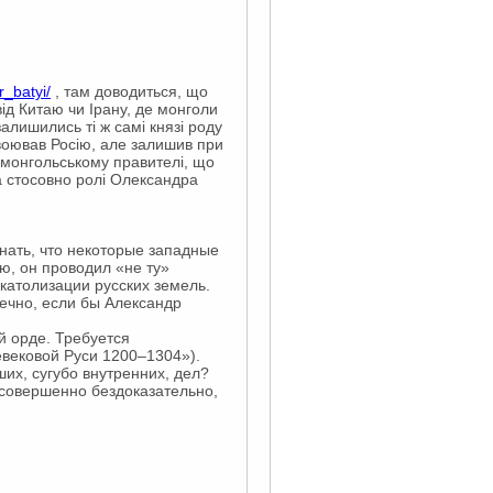
r_batyi/
, там доводиться, що
від Китаю чи Ірану, де монголи
залишились ті ж самі князі роду
авоював Росію, але залишив при
 монгольському правителі, що
ата стосовно ролі Олександра
нать, что некоторые западные
ю, он проводил «не ту»
 католизации русских земель.
ечно, если бы Александр
й орде. Требуется
евековой Руси 1200–1304»).
их, сугубо внутренних, дел?
 совершенно бездоказательно,