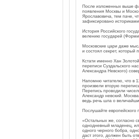
После изложенных выше фа
появления Москвы и Москов
Ярославовича, тем паче, чт
зафиксировано историками
История Российского госуда
велению государей (Форми
Московские цари даже мысл
и состоял секрет, который
Кстати именно Хан Золотой
переписи Суздальского нас
Александра Невского) сове
Напомню читателю, что в 1
произвели вторую перепись
Перепись проводили чисель
Александр невский. Москва,
ведь речь шла о величайши
Послушайте европейского п
«Остальных же, согласно с
однодневный младенец, или
одного черного бобра, одно
даст этого, должен быть о