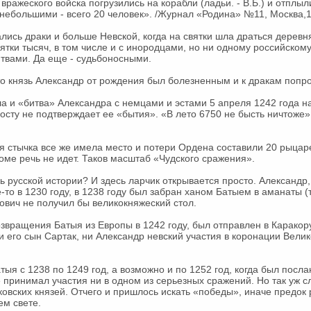
вражеского войска погрузились на корабли (ладьи. - В.Б.) и отплыл
небольшими - всего 20 человек». /Журнал «Родина» №11, Москва,19
ались драки и больше Невской, когда на святки шла драться деревн
ятки тысяч, в том числе и с инородцами, но ни одному российскому
итвами. Да еще - судьбоносными.
то князь Александр от рождения был болезненным и к дракам попро
ла и «битва» Александра с немцами и эстами 5 апреля 1242 года на
осту не подтверждает ее «бытия». «В лето 6750 не бысть ничтоже»,
 стычка все же имела место и потери Ордена составили 20 рыцар
оме речь не идет. Таков масштаб «Чудского сражения».
ь русской истории? И здесь ларчик открывается просто. Александр,
то в 1230 году, в 1238 году был забран ханом Батыем в аманаты (т
ович не получил бы великокняжеский стол.
озвращения Батыя из Европы в 1242 году, был отправлен в Карако
 ни его сын Сартак, ни Александр невский участия в коронации Вели
атыя с 1238 по 1249 год, а возможно и по 1252 год, когда был посл
 принимал участия ни в одном из серьезных сражений. Но так уж с
овских князей. Отчего и пришлось искать «победы», иначе предок 
ем свете.