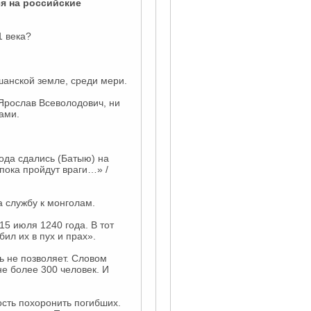
я на российские
1 века?
шанской земле, среди мери.
 Ярослав Всеволодович, ни
ами.
ода сдались (Батыю) на
пока пройдут враги…» /
а службу к монголам.
5 июля 1240 года. В тот
ил их в пух и прах».
ь не позволяет. Словом
не более 300 человек. И
сть похоронить погибших.