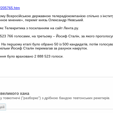
9/205765.htm
ому Всеросійською державною телерадіокомпанією спільно з інституто
нное мнение», переміг князь Олександр Невський.
ляє Телекритика з посиланням на сайт Лента.ру.
 523 766 голосами, на третьому – Йосиф Сталін, за якого проголосу
. На першому етапі було обрано 50 із 500 кандидатів, потім голосув
кільки Йосиф Сталін перемагав за рахунок накруток.
ння було враховано 2 888 523 голоси.
 великого хана
у товкотнечі ("разборкє") з дрібною бандою тевтонських рекетирів.
дей