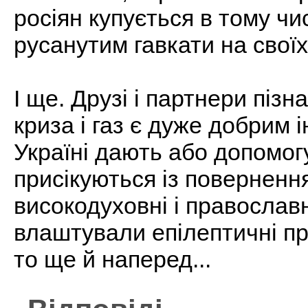
росіян купується в тому чис
русанутим гавкати на своїх
І ще. Друзі і партнери піз
криза і газ є дуже добрим
Україні дають або допомогу
присікуються із повернення
високодуховні і православн
влаштували епілептичні при
то ще й наперед...