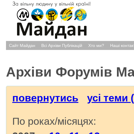
Сайт Майдан
Всі Архіви Публікацій
Хто ми?
Наші контак
Архіви Форумів М
повернутись
усі теми 
По роках/місяцях: