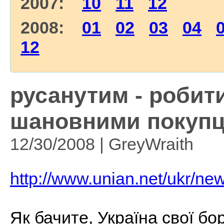
2007:
10
11
12
2008:
01
02
03
04
12
русанутим - робити
шановними покупц
12/30/2008 | GreyWraith
http://www.unian.net/ukr/n
Як бачите, Україна свої бо