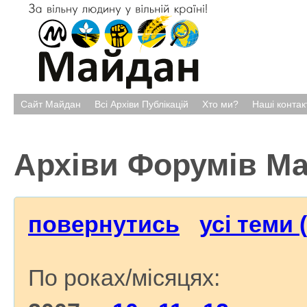
Сайт Майдан
Всі Архіви Публікацій
Хто ми?
Наші контак
Архіви Форумів М
повернутись
усі теми 
По роках/місяцях: