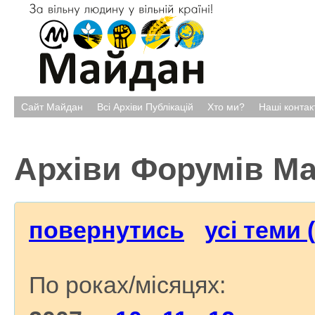
Сайт Майдан
Всі Архіви Публікацій
Хто ми?
Наші контак
Архіви Форумів М
повернутись
усі теми 
По роках/місяцях: