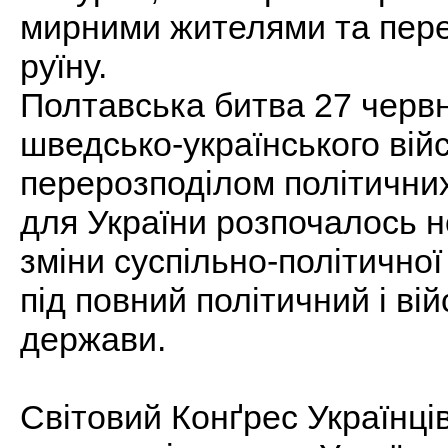
мирними жителями та пере
руїну.
Полтавська битва 27 червн
шведсько-українського війс
перерозподілом політичних 
для України розпочалось 
зміни суспільно-політичної
під повний політичний і ві
держави.
Світовий Конґрес Українці