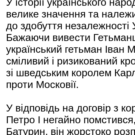
У історії українського нар
велике значення та належи
до здобуття незалежності У
Бажаючи вивести Гетьманщи
український гетьман Іван 
сміливий і ризикований кро
зі шведським королем Карл
проти Московії.
У відповідь на договір з к
Петро I негайно помстився
Батурин, він жорстоко роз