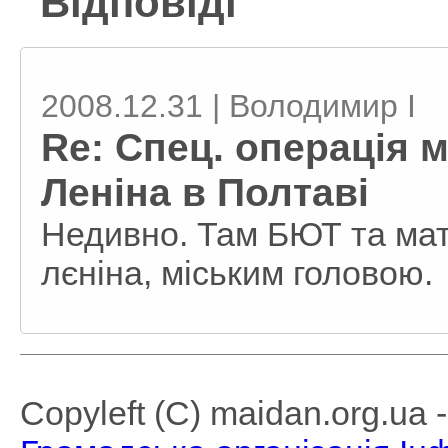
Відповіді
2008.12.31 | Володимир I
Re: Спец. операція м
Леніна в Полтаві
Недивно. Там БЮТ та мат
лєніна, міським головою.
Copyleft (C) maidan.org.ua