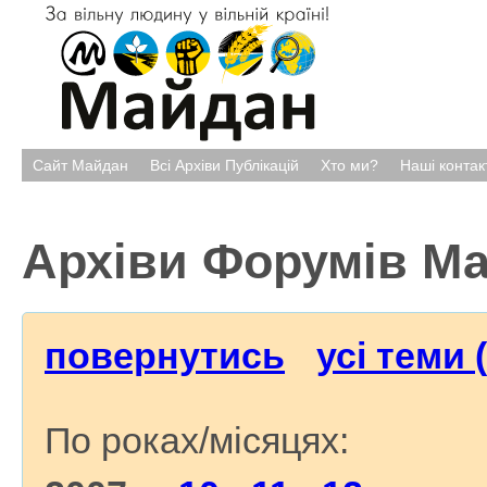
Сайт Майдан
Всі Архіви Публікацій
Хто ми?
Наші контак
Архіви Форумів М
повернутись
усі теми 
По роках/місяцях: