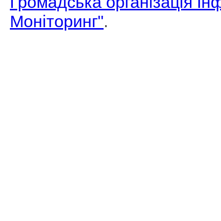
Громадська організація І
Моніторинг"
.