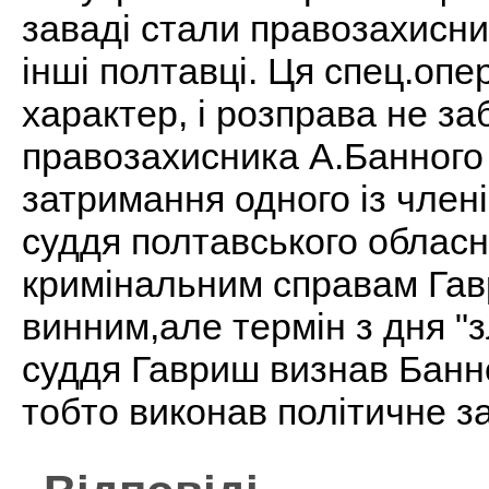
заваді стали правозахисни
інші полтавці. Ця спец.опе
характер, і розправа не з
правозахисника А.Банного 
затримання одного із членів
суддя полтавського обласн
кримінальним справам Гав
винним,але термін з дня "з
суддя Гавриш визнав Банно
тобто виконав політичне з